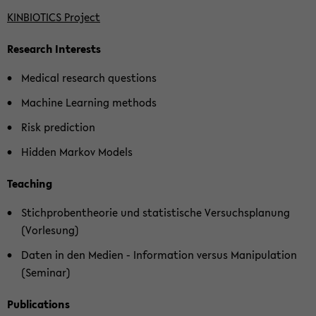
KIN­BIO­TICS Pro­ject
Re­se­arch In­te­rests
Me­di­cal re­se­arch ques­ti­ons
Ma­chi­ne Lear­ning me­thods
Risk pre­dic­tion
Hid­den Mar­kov Mo­dels
Tea­ching
Stich­pro­ben­theo­rie und sta­tis­ti­sche Ver­suchs­pla­nung
(Vor­le­sung)
Daten in den Me­di­en - In­for­ma­ti­on ver­sus Ma­ni­pu­la­ti­on
(Se­mi­nar)
Pu­bli­ca­ti­ons