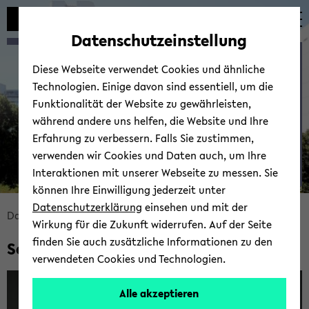
Automatische
zum
zum
zum
Inhaltswechsel
Hauptinhalt
Hauptmenü
Fußbereich
Datenschutzeinstellung
vermeiden
wechseln
wechseln
wechseln
So­phie Schmie­gel (M.Sc.)
Diese Webseite verwendet Cookies und ähnliche
Technologien. Einige davon sind essentiell, um die
Funktionalität der Website zu gewährleisten,
während andere uns helfen, die Website und Ihre
Erfahrung zu verbessern. Falls Sie zustimmen,
verwenden wir Cookies und Daten auch, um Ihre
Interaktionen mit unserer Webseite zu messen. Sie
können Ihre Einwilligung jederzeit unter
© Uni­ver­si­tät Bie­le­feld
Datenschutzerklärung
einsehen und mit der
Bread­
Data Sci­ence
Team
So­phie Schmie­gel (M.Sc.)
Wirkung für die Zukunft widerrufen. Auf der Seite
crumb
finden Sie auch zusätzliche Informationen zu den
So­phie Schmie­gel (M.Sc.)
über­
verwendeten Cookies und Technologien.
sprin­
gen
Alle akzeptieren
und