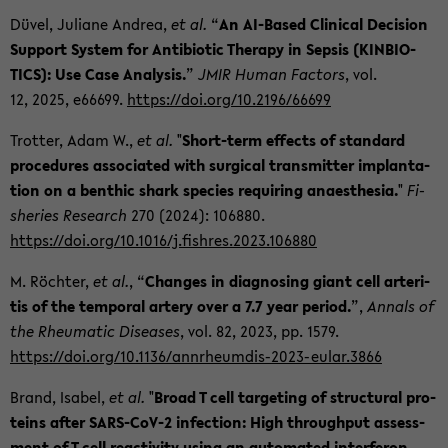
Düvel, Ju­lia­ne An­drea,
et al.
“
An AI-​Based Cli­ni­cal De­cis­i­on
Sup­port Sys­tem for An­ti­bio­tic The­ra­py in Sep­sis (KIN­BIO­
TICS): Use Case Ana­ly­sis.
”
JMIR Human Fac­tors
, vol.
12, 2025, e66699.
https://doi.org/10.2196/66699
Trot­ter, Adam W.,
et al.
"
Short-​term ef­fects of stan­dard
pro­ce­du­res as­so­cia­ted with sur­gi­cal trans­mit­ter im­plan­ta­
ti­on on a benthic shark spe­ci­es re­qui­ring ana­es­the­sia.
"
Fi­
she­ries Re­se­arch
270 (2024): 106880.
https://doi.org/10.1016/j.fi­sh­res.2023.106880
M. Röch­ter,
et al.
, “
Chan­ges in dia­gno­sing giant cell ar­teri­
tis of the tem­po­ral ar­te­ry over a 7.7 year pe­ri­od.
”,
An­nals of
the Rheu­ma­tic Di­sea­ses
, vol. 82, 2023, pp. 1579.
https://doi.org/10.1136/annrheumdis-​2023-eular.3866
Brand, Isa­bel,
et al.
"
Broad T cell tar­ge­ting of struc­tu­ral pro­
te­ins after SARS-​CoV-2 in­fec­tion: High th­rough­put as­sess­
ment of T cell re­ac­ti­vi­ty using an au­to­ma­ted in­ter­fe­ron