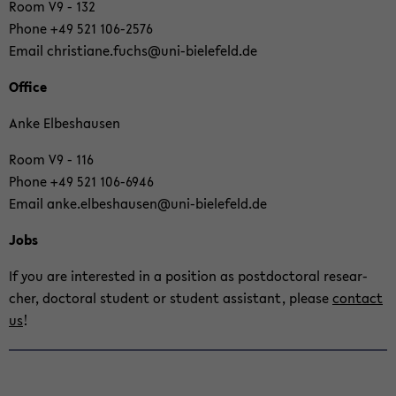
ti­
Room V9 - 132
on
Phone +49 521 106-​2576
wech­
Email chris­tia­ne.fuchs@uni-​bielefeld.de
seln
Of­fice
Anke El­be­s­hau­sen
Room V9 - 116
Phone +49 521 106-​6946
Email anke.el­be­s­hau­sen@uni-​bielefeld.de
Jobs
If you are in­te­rested in a po­si­ti­on as post­doc­to­ral re­se­ar­
cher, doc­to­ral stu­dent or stu­dent as­si­stant, plea­se
con­tact
us
!