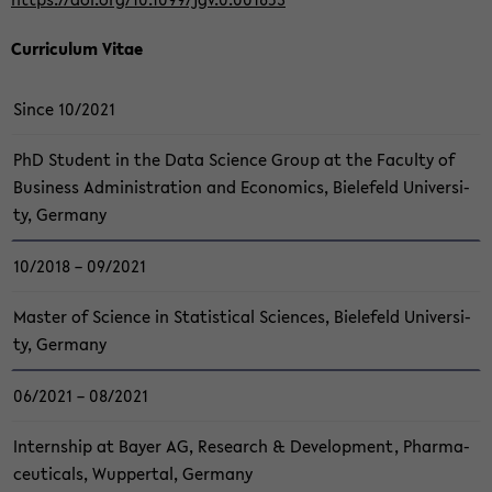
Cur­ri­cu­lum Vitae
Since 10/2021
PhD Stu­dent in the Data Sci­ence Group at the Fa­cul­ty of
Busi­ness Ad­mi­nis­tra­ti­on and Eco­no­mics, Bie­le­feld Uni­ver­si­
ty, Ger­ma­ny
10/2018 – 09/2021
Mas­ter of Sci­ence in Sta­tis­ti­cal Sci­en­ces, Bie­le­feld Uni­ver­si­
ty, Ger­ma­ny
06/2021 – 08/2021
In­tern­ship at Bayer AG, Re­se­arch & De­ve­lo­p­ment, Phar­ma­
ceu­ti­cals, Wup­per­tal, Ger­ma­ny