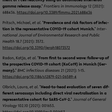
gamma re­lease assay.
"
Fron­tiers in Im­mu­no­lo­gy
12 (2021):
688436.
https://doi.org/10.3389/fimmu.2021.688436
Pritsch, Mi­cha­el,
et al.
"
Pre­va­lence and risk fac­tors of in­fec­
tion in the re­p­re­sen­ta­ti­ve COVID-​19 co­hort Mu­nich.
"
In­ter­
na­tio­nal Jour­nal of En­vi­ron­men­tal Re­se­arch and Pu­blic
Health
18.7 (2021): 3572.
https://doi.org/10.3390/ijerph18073572
Radon, Katja,
et al.
"
From first to se­cond wave: follow-​up of
the pro­spec­ti­ve COVID-​19 co­hort (KoCo19) in Mu­nich (Ger­
ma­ny).
"
BMC in­fec­tious di­sea­ses
21 (2021): 1-15.
https://doi.org/10.1186/s12879-​021-06589-4
Ol­brich, Laura,
et al.
"
Head-​to-head eva­lua­ti­on of seven dif­
fe­rent se­ro­as­says in­clu­ding di­rect viral neu­tra­li­sa­ti­on in a
re­p­re­sen­ta­ti­ve co­hort for SARS-​CoV-2.
"
Jour­nal of Ge­ne­ral
Vi­ro­lo­gy
102.10 (2021): 001653.
https://doi.org/10.1099/jgv.0.001653