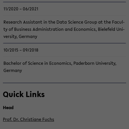
11/2020 – 06/2021
Re­se­arch As­si­stant in the Data Sci­ence Group at the Fa­cul­
ty of Busi­ness Ad­mi­nis­tra­ti­on and Eco­no­mics, Bie­le­feld Uni­
ver­si­ty, Ger­ma­ny
10/2015 – 09/2018
Ba­che­lor of Sci­ence in Eco­no­mics, Pa­der­born Uni­ver­si­ty,
Ger­ma­ny
Zum
Quick Links
Haupt­
in­
halt
Head
der
Prof. Dr. Chris­tia­ne Fuchs
Sek­