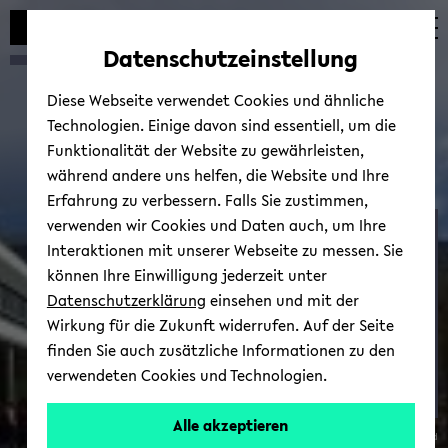
Automatische
zum
zum
zum
Inhaltswechsel
Hauptinhalt
Hauptmenü
Fußbereich
Datenschutzeinstellung
vermeiden
wechseln
wechseln
wechseln
Diese Webseite verwendet Cookies und ähnliche
Technologien. Einige davon sind essentiell, um die
Funktionalität der Website zu gewährleisten,
während andere uns helfen, die Website und Ihre
Erfahrung zu verbessern. Falls Sie zustimmen,
verwenden wir Cookies und Daten auch, um Ihre
Eco­no­mic Theo­ry and
Interaktionen mit unserer Webseite zu messen. Sie
Com­pu­ta­tio­nal Eco­no­
können Ihre Einwilligung jederzeit unter
mics (ETACE)
Datenschutzerklärung
einsehen und mit der
Wirkung für die Zukunft widerrufen. Auf der Seite
finden Sie auch zusätzliche Informationen zu den
verwendeten Cookies und Technologien.
Prof.
Alle akzeptieren
© Uni­ver­si­tät Bie­le­feld
Dr.