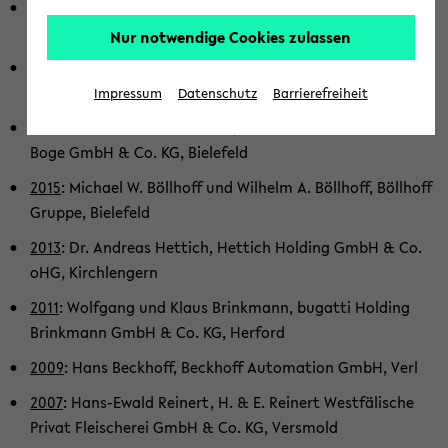
2023
: Chris­toph Hör­mann & Mar­tin J. Hör­mann,
Hörmann-​Gruppe, Stein­ha­gen
Nur notwendige Cookies zulassen
2021
: Edu­ard R. Dör­ren­berg & Chris­toph Harras-​Wolff, Dr.
Au­gust Wolff GmbH & Co. KG, Bie­le­feld
Impressum
Datenschutz
Barrierefreiheit
2017
: Wolf D. Meier-​Scheuven, BOGE KOM­PRES­SO­REN Otto
Boge GmbH & Co. KG, Bie­le­feld
2015
: Mi­cha­el W. Böll­hoff und Wil­helm A. Böll­hoff, Böll­hoff
Grup­pe, Bie­le­feld
2013
: Dr. An­dre­as Het­tich, Het­tich Hol­ding GmbH & Co.
oHG, Kirch­len­gern
2011
: Wolf­gang und Klaus Brink­mann, bu­gat­ti Hol­ding
Brink­mann GmbH & Co. KG, Her­ford
2009
: Hans Beck­hoff, Beck­hoff Au­to­ma­ti­on GmbH, Verl
2007
: Hans-​Ewald Rei­nert, H. & E. Rei­nert West­fä­li­sche
Pri­vat Flei­sche­rei GmbH & Co. KG, Vers­mold