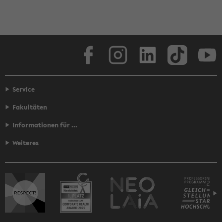
Face­book
In­sta­gram
Lin­ke­dIn
Tik­Tok
You
Service
Fakultäten
Informationen für ...
Weiteres