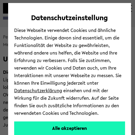
Automatische
zum
zum
zum
Inhaltswechsel
Hauptinhalt
Hauptmenü
Fußbereich
Datenschutzeinstellung
vermeiden
wechseln
wechseln
wechseln
Diese Webseite verwendet Cookies und ähnliche
Bread­
Per­so­nal, Or­ga­ni­sa­ti­on und Un­ter­neh­mungs­füh­rung
Technologien. Einige davon sind essentiell, um die
crumb
Meet the Prac­ti­ce
Un­ter­neh­mer des Jah­res OWL
Funktionalität der Website zu gewährleisten,
über­
während andere uns helfen, die Website und Ihre
Un­ter­neh­mer des Jah­res OWL
sprin­
Erfahrung zu verbessern. Falls Sie zustimmen,
gen
verwenden wir Cookies und Daten auch, um Ihre
Die Fa­mi­li­en­un­ter­neh­mer
(
Re­gio­nal­kreis
Ostwestfalen-​
und
Interaktionen mit unserer Webseite zu messen. Sie
Lippe) – frü­her ASU – und die
Ban­ken­ver­ei­ni­gung
Bie­le­feld
zum
können Ihre Einwilligung jederzeit unter
loben seit vie­len Jah­ren den Preis "Un­ter­neh­mer des Jah­res
Haupt­
Datenschutzerklärung
einsehen und mit der
OWL" für er­folg­rei­che, ge­sell­schaft­lich ak­ti­ve FA­mi­li­en­un­ter­
me­
Wirkung für die Zukunft widerrufen. Auf der Seite
neh­mer aus. Pro­fes­sor Be­cker fun­giert dabei als Vor­sit­zen­
nü
finden Sie auch zusätzliche Informationen zu den
der der Jury und als Lau­da­tor für die Preis­trä­ger. Nach­fol­
wech­
verwendeten Cookies und Technologien.
gend eine Auf­zäh­lung der
Preis­trä­ger
seit Be­ginn sei­ner
seln
Jury-​Zeit:
Alle akzeptieren