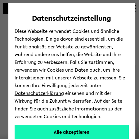
Automatische
zum
zum
zum
Inhaltswechsel
Hauptinhalt
Hauptmenü
Fußbereich
Datenschutzeinstellung
vermeiden
wechseln
wechseln
wechseln
Diese Webseite verwendet Cookies und ähnliche
Technologien. Einige davon sind essentiell, um die
Funktionalität der Website zu gewährleisten,
während andere uns helfen, die Website und Ihre
Erfahrung zu verbessern. Falls Sie zustimmen,
verwenden wir Cookies und Daten auch, um Ihre
Das Forschungs­­institut
Interaktionen mit unserer Webseite zu messen. Sie
können Ihre Einwilligung jederzeit unter
Datenschutzerklärung
einsehen und mit der
Wirkung für die Zukunft widerrufen. Auf der Seite
finden Sie auch zusätzliche Informationen zu den
verwendeten Cookies und Technologien.
Als
Alle akzeptieren
zen­