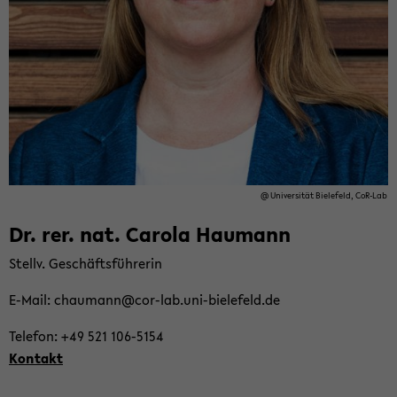
@ Uni­ver­si­tät Bie­le­feld, CoR-​Lab
Dr. rer. nat. Ca­ro­la Hau­mann
Stellv. Ge­schäfts­füh­re­rin
E-​Mail: chau­mann@cor-​lab.uni-​bielefeld.de
Te­le­fon: +49 521 106-​5154
Kon­takt