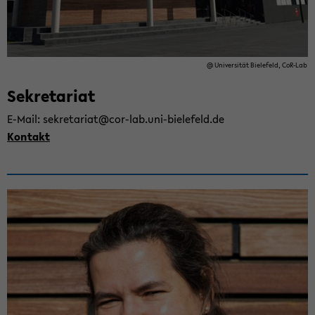
@ Uni­ver­si­tät Bie­le­feld, CoR-​Lab
Se­kre­ta­ri­at
E-​Mail: se­kre­ta­ri­at@cor-​lab.uni-​bielefeld.de
Kon­takt