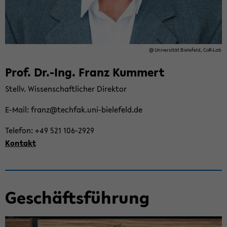
@ Uni­ver­si­tät Bie­le­feld, CoR-​Lab
Prof. Dr.-Ing. Franz Kum­mert
Stellv. Wis­sen­schaft­li­cher Di­rek­tor
E-​Mail: franz@tech­fak.uni-​bielefeld.de
Te­le­fon: +49 521 106-​2929
Kon­takt
Ge­schäfts­füh­rung