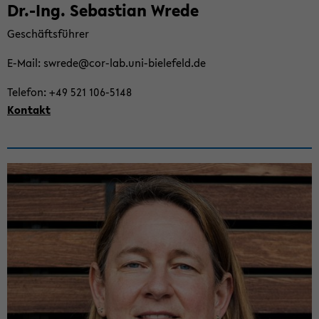
Dr.-Ing. Se­bas­ti­an Wrede
Ge­schäfts­füh­rer
E-​Mail: sw­re­de@cor-​lab.uni-​bielefeld.de
Te­le­fon: +49 521 106-​5148
Kon­takt