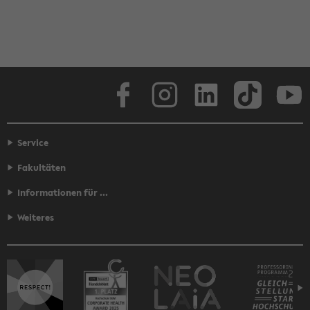
Face­book
In­sta­gram
Lin­ke­dIn
Tik­Tok
You
Service
Fakultäten
Informationen für ...
Weiteres