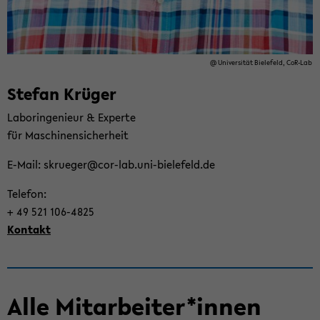
@ Uni­ver­si­tät Bie­le­feld, CoR-​Lab
Ste­fan Krü­ger
La­bo­r­in­ge­nieur & Ex­per­te
für Ma­schi­nen­si­cher­heit
E-​Mail: skrue­ger@cor-​lab.uni-​bielefeld.de
Te­le­fon:
+ 49 521 106-​4825
Kon­takt
Alle Mit­ar­bei­ter*innen