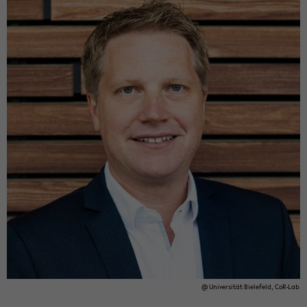
@ Uni­ver­si­tät Bie­le­feld, CoR-​Lab