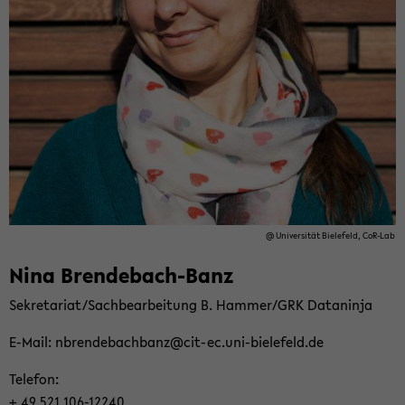
@ Uni­ver­si­tät Bie­le­feld, CoR-​Lab
Nina Brendebach-​Banz
Se­kre­ta­ri­at/Sach­be­ar­bei­tung B. Ham­mer/GRK Da­ta­nin­ja
E-​Mail: nbren­de­bach­banz@cit-​ec.uni-​bielefeld.de
Te­le­fon:
+ 49 521 106-​12240