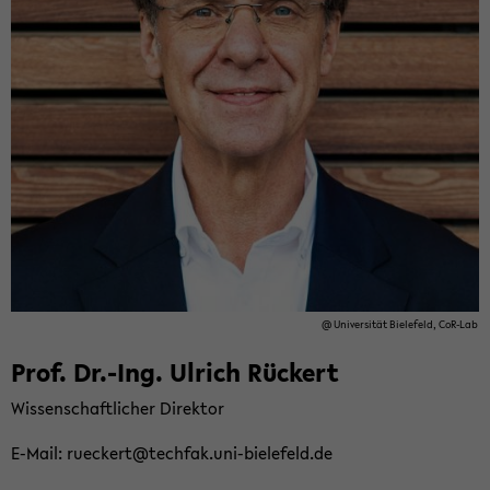
@ Uni­ver­si­tät Bie­le­feld, CoR-​Lab
Prof. Dr.-Ing. Ul­rich Rück­ert
Wis­sen­schaft­li­cher Di­rek­tor
E-​Mail: ru­eckert@tech­fak.uni-​bielefeld.de