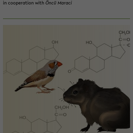
in co­ope­ra­ti­on with
Öncü Ma­ra­ci