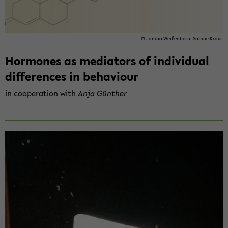
© Ja­ni­na Wei­ßen­born, Sa­bi­ne Kraus
Hor­mo­nes as me­dia­tors of in­di­vi­du­al
dif­fe­ren­ces in be­ha­viour
in co­ope­ra­ti­on with
Anja Gün­ther