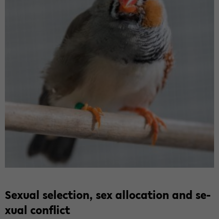
Se­xu­al selec­tion, sex al­lo­ca­ti­on and se­
xu­al con­flict