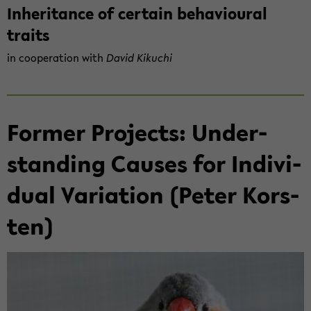
In­he­ri­tance of cer­tain be­ha­viou­ral
traits
in co­ope­ra­ti­on with
David Ki­ku­chi
For­mer Pro­jects: Un­der­
stan­ding Cau­ses for In­di­vi­
du­al Va­ria­ti­on (Peter Kors­
ten)