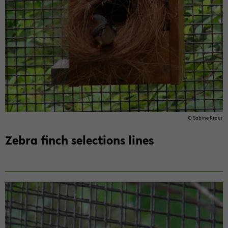
© Sa­bi­ne Kraus
Zebra finch selec­tions lines