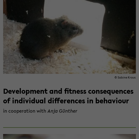
© Sa­bi­ne Kraus
De­ve­lo­p­ment and fit­ness con­se­quen­ces
of in­di­vi­du­al dif­fe­ren­ces in be­ha­viour
in co­ope­ra­ti­on with
Anja Gün­ther