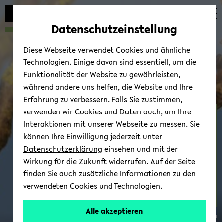
Automatische
skip
skip
skip
Inhaltswechsel
to
to
to
Datenschutzeinstellung
vermeiden
main
main
footer
content
menu
Diese Webseite verwendet Cookies und ähnliche
Technologien. Einige davon sind essentiell, um die
Funktionalität der Website zu gewährleisten,
während andere uns helfen, die Website und Ihre
Erfahrung zu verbessern. Falls Sie zustimmen,
verwenden wir Cookies und Daten auch, um Ihre
Un­der­stan­ding Cau­ses for
Interaktionen mit unserer Webseite zu messen. Sie
In­di­vi­du­al Va­ria­ti­on
können Ihre Einwilligung jederzeit unter
Datenschutzerklärung
einsehen und mit der
Wirkung für die Zukunft widerrufen. Auf der Seite
finden Sie auch zusätzliche Informationen zu den
verwendeten Cookies und Technologien.
Alle akzeptieren
© Uni­ver­si­tät Bie­le­feld