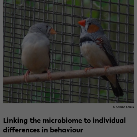
© Sa­bi­ne Kraus
Lin­king the mi­cro­bio­me to in­di­vi­du­al
dif­fe­ren­ces in be­ha­viour