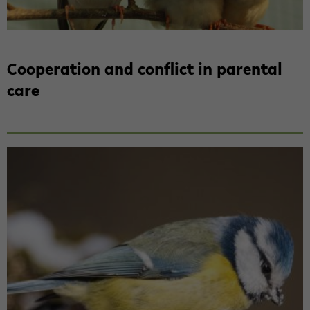
Co­ope­ra­ti­on and con­flict in pa­ren­tal
care