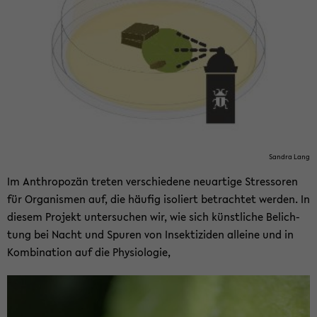
San­dra Lang
Im An­thro­po­zän tre­ten ver­schie­de­ne neu­ar­ti­ge Stres­so­ren
für Or­ga­nis­men auf, die häu­fig iso­liert be­trach­tet wer­den. In
die­sem Pro­jekt un­ter­su­chen wir, wie sich künst­li­che Be­lich­
tung bei Nacht und Spu­ren von In­sek­ti­zi­den al­lei­ne und in
Kom­bi­na­ti­on auf die Phy­sio­lo­gie,