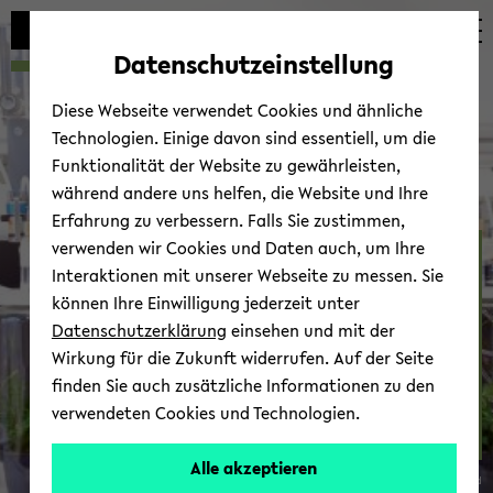
Automatische
zum
zum
zum
Inhaltswechsel
Hauptinhalt
Hauptmenü
Fußbereich
Datenschutzeinstellung
vermeiden
wechseln
wechseln
wechseln
Diese Webseite verwendet Cookies und ähnliche
Technologien. Einige davon sind essentiell, um die
Funktionalität der Website zu gewährleisten,
während andere uns helfen, die Website und Ihre
Erfahrung zu verbessern. Falls Sie zustimmen,
verwenden wir Cookies und Daten auch, um Ihre
Ein­flüs­se von künst­li­cher
Interaktionen mit unserer Webseite zu messen. Sie
Be­lich­tung bei Nacht
können Ihre Einwilligung jederzeit unter
sowie Pes­ti­zi­den auf die
Datenschutzerklärung
einsehen und mit der
Ent­wick­lung und das Ver­
Wirkung für die Zukunft widerrufen. Auf der Seite
hal­ten von In­sek­ten
finden Sie auch zusätzliche Informationen zu den
verwendeten Cookies und Technologien.
Alle akzeptieren
© Uni­ver­si­tät Bie­le­feld