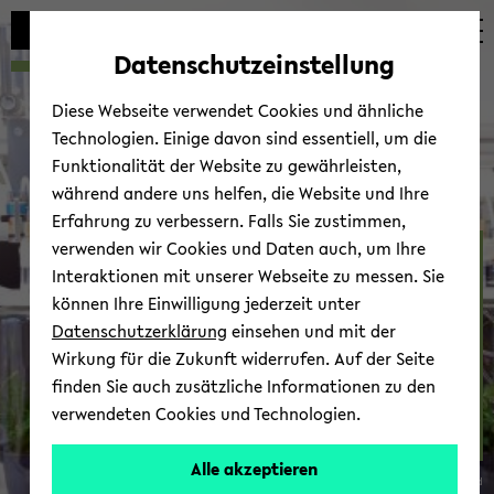
Automatische
zum
zum
zum
Inhaltswechsel
Hauptinhalt
Hauptmenü
Fußbereich
Datenschutzeinstellung
vermeiden
wechseln
wechseln
wechseln
Diese Webseite verwendet Cookies und ähnliche
Technologien. Einige davon sind essentiell, um die
Funktionalität der Website zu gewährleisten,
während andere uns helfen, die Website und Ihre
Erfahrung zu verbessern. Falls Sie zustimmen,
verwenden wir Cookies und Daten auch, um Ihre
Che­mi­sche Öko­lo­gie
Interaktionen mit unserer Webseite zu messen. Sie
können Ihre Einwilligung jederzeit unter
Datenschutzerklärung
einsehen und mit der
Wirkung für die Zukunft widerrufen. Auf der Seite
finden Sie auch zusätzliche Informationen zu den
verwendeten Cookies und Technologien.
Kon­takt
Alle akzeptieren
© Uni­ver­si­tät Bie­le­feld