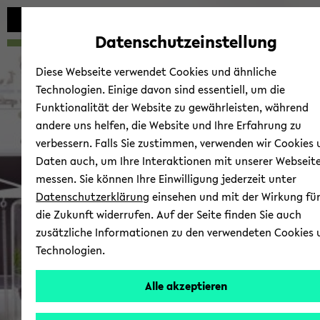
Automatische
zum
zum
zum
Inhaltswechsel
Hauptinhalt
Hauptmenü
Fußbereich
Datenschutzeinstellung
vermeiden
wechseln
wechseln
wechseln
Diese Webseite verwendet Cookies und ähnliche
Technologien. Einige davon sind essentiell, um die
Funktionalität der Website zu gewährleisten, während
andere uns helfen, die Website und Ihre Erfahrung zu
verbessern. Falls Sie zustimmen, verwenden wir Cookies
Group Se­mi­nar / Jour­nal
Daten auch, um Ihre Interaktionen mit unserer Webseit
messen. Sie können Ihre Einwilligung jederzeit unter
Datenschutzerklärung
einsehen und mit der Wirkung fü
die Zukunft widerrufen. Auf der Seite finden Sie auch
zusätzliche Informationen zu den verwendeten Cookies 
Technologien.
Alle akzeptieren
© Uni­ver­si­t