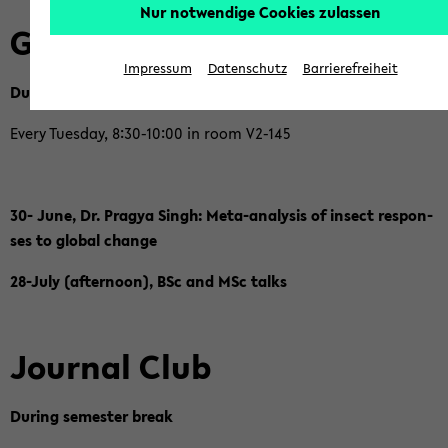
Nur notwendige Cookies zulassen
Group Se­mi­nar
Impressum
Datenschutz
Barrierefreiheit
Du­ring lec­tu­re pe­ri­od
Every Tu­es­day, 8:30-10:00 in room V2-​145
30- June, Dr. Pra­gya Singh:
Meta-​analysis of in­sect re­spon­
ses to glo­bal chan­ge
28-​July (af­ter­noon), BSc and MSc talks
Jour­nal Club
Du­ring se­mes­ter break