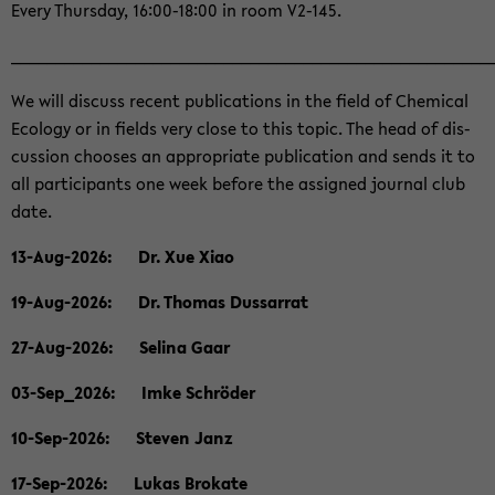
Every Thurs­day, 16:00-18:00 in room V2-​145.
______________________________________________________
We will dis­cuss re­cent pu­bli­ca­ti­ons in the field of Che­mi­cal
Eco­lo­gy or in fields very close to this topic. The head of dis­
cus­sion choo­ses an ap­pro­pria­te pu­bli­ca­ti­on and sends it to
all par­ti­ci­pants one week be­fo­re the as­si­gned jour­nal club
date.
13-​Aug-2026: Dr. Xue Xiao
19-​Aug-2026: Dr. Tho­mas Dus­sar­rat
27-​Aug-2026: Se­li­na Gaar
03-​Sep_2026: Imke Schrö­der
10-​Sep-2026: Ste­ven Janz
17-​Sep-2026: Lukas Bro­ka­te