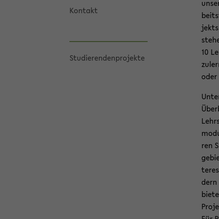
un­se
Kon­takt
beits
jekts
ste­h
10 Le
Stu­die­ren­den­pro­jek­te
zu­le
oder 
Unter
Über­
Lehr­
mo­du
ren S
ge­bi
ter­e
dern 
bie­t
Pro­j
Für P