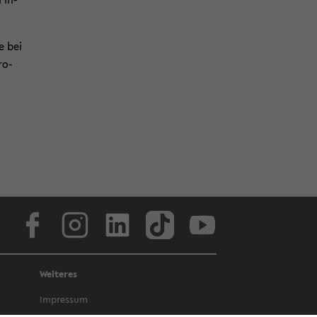
e bei
ro­
Face­book
In­sta­gram
Lin­ke­dIn
Tik­Tok
You­tube
Weiteres
Im­pres­sum