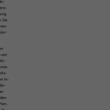
Ar­
­pro­
­gung
n Sie
­nen­
lor-​
en
e
am
ekt­
r­mie­
eits­
en in­
 än­
ge­
 den
­ten.
 in­