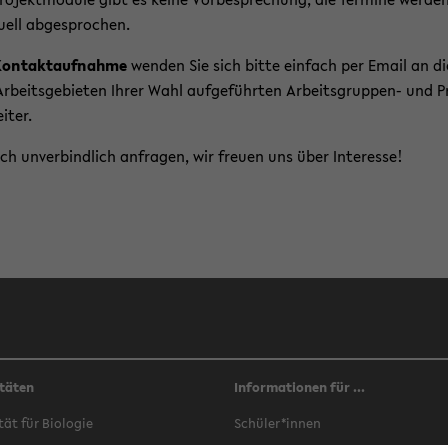
du­ell ab­ge­spro­chen.
on­takt­auf­nah­me
wen­den Sie sich bitte ein­fach per Email an di
r­beits­ge­bie­ten Ihrer Wahl auf­ge­führ­ten Arbeitsgruppen-​ und P
ei­ter.
ach un­ver­bind­lich an­fra­gen, wir freu­en uns über In­ter­es­se!
täten
Informationen für ...
­tät für Bio­lo­gie
Schü­ler*innen