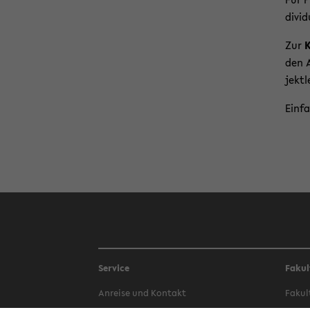
di­vi­
Zur
K
den A
jekt­l
Ein­f
Service
Fakul
An­rei­se und Kon­takt
Fa­kul