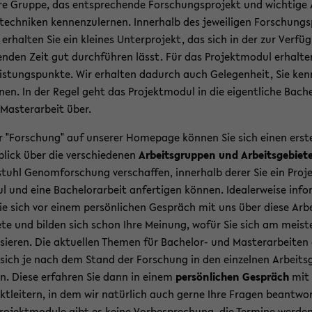
­re Grup­pe, das ent­spre­chen­de For­schungs­pro­jekt und wich­ti­ge 
­tech­ni­ken ken­nen­zu­ler­nen. In­ner­halb des je­wei­li­gen For­schungs
 er­hal­ten Sie ein klei­nes Un­ter­pro­jekt, das sich in der zur Ver­fü
en­den Zeit gut durch­füh­ren lässt. Für das Pro­jekt­mo­dul er­hal­te
is­tungs­punk­te. Wir er­hal­ten da­durch auch Ge­le­gen­heit, Sie ken
r­nen. In der Regel geht das Pro­jekt­mo­dul in die ei­gent­li­che Bache
Mas­ter­ar­beit über.
 "For­schung" auf un­se­rer Home­page kön­nen Sie sich einen ers­t
blick über die ver­schie­de­nen
Ar­beits­grup­pen und Ar­beits­ge­bie­t
stuhl Ge­nom­for­schung ver­schaf­fen, in­ner­halb derer Sie ein Pro­j
l und eine Ba­che­lor­ar­beit an­fer­ti­gen kön­nen. Idea­ler­wei­se in­fo
ie sich vor einem per­sön­li­chen Ge­spräch mit uns über diese Ar­b
e­te und bil­den sich schon Ihre Mei­nung, wofür Sie sich am meis­t
s­sie­ren. Die ak­tu­el­len The­men für Bachelor-​ und Mas­ter­ar­bei­ten
sich je nach dem Stand der For­schung in den ein­zel­nen Ar­beits­
en. Diese er­fah­ren Sie dann in einem
per­sön­li­chen Ge­spräch
mit
ekt­lei­tern, in dem wir na­tür­lich auch gerne Ihre Fra­gen be­ant­wor
ro­jekt­mo­du­le gibt es keine Vor­be­spre­chung, die Ter­mi­ne wer­den