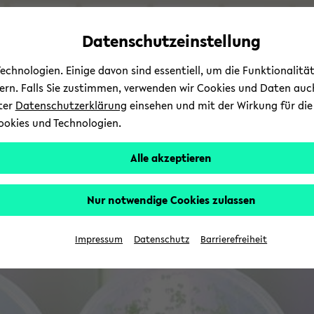
Automatische
zum
zum
zum
Inhaltswechsel
Hauptinhalt
Hauptmenü
Fußbereich
Datenschutzeinstellung
vermeiden
wechseln
wechseln
wechseln
chnologien. Einige davon sind essentiell, um die Funktionalit
sern. Falls Sie zustimmen, verwenden wir Cookies und Daten auc
nter
Datenschutzerklärung
einsehen und mit der Wirkung für die 
ookies und Technologien.
Alle akzeptieren
Nur notwendige Cookies zulassen
Impressum
Datenschutz
Barrierefreiheit