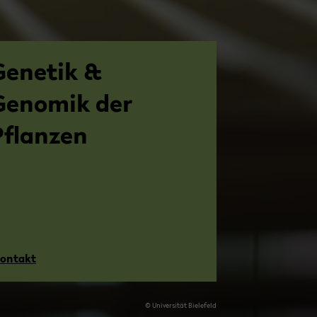
Ge­ne­tik &
Ge­no­mik der
Pflan­zen
on­takt
© Uni­ver­si­tät Bie­le­feld