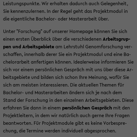
Leis­tungs­punk­te. Wir er­hal­ten da­durch auch Ge­le­gen­heit,
Sie ken­nen­zu­ler­nen. In der Regel geht das Pro­jekt­mo­dul in
die ei­gent­li­che Bachelor-​ oder Mas­ter­ar­beit über.
Unter "For­schung" auf un­se­rer Home­page kön­nen Sie sich
einen ers­ten Über­blick über die ver­schie­de­nen
Ar­beits­grup­
pen und Ar­beits­ge­bie­te
am Lehr­stuhl Ge­nom­for­schung ver­
schaf­fen, in­ner­halb derer Sie ein Pro­jekt­mo­dul und eine Ba­
che­lor­ar­beit an­fer­ti­gen kön­nen. Idea­ler­wei­se in­for­mie­ren Sie
sich vor einem per­sön­li­chen Ge­spräch mit uns über diese Ar­
beits­ge­bie­te und bil­den sich schon Ihre Mei­nung, wofür Sie
sich am meis­ten in­ter­es­sie­ren. Die ak­tu­el­len The­men für
Bachelor-​ und Mas­ter­ar­bei­ten än­dern sich je nach dem
Stand der For­schung in den ein­zel­nen Ar­beits­ge­bie­ten. Diese
er­fah­ren Sie dann in einem
per­sön­li­chen Ge­spräch
mit den
Pro­jekt­lei­tern, in dem wir na­tür­lich auch gerne Ihre Fra­gen
be­ant­wor­ten. Für Pro­jekt­mo­du­le gibt es keine Vor­be­spre­
chung, die Ter­mi­ne wer­den in­di­vi­du­ell ab­ge­spro­chen.