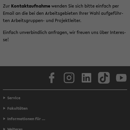
Zur
Kon­takt­auf­nah­me
wen­den Sie sich bitte ein­fach per
Email an die bei den Ar­beits­ge­bie­ten Ihrer Wahl auf­ge­führ­
ten Arbeitsgruppen-​ und Pro­jekt­lei­ter.
Ein­fach un­ver­bind­lich an­fra­gen, wir freu­en uns über In­ter­es­
se!
Face­book
In­sta­gram
Lin­ke­dIn
Tik­Tok
You
Service
Fakultäten
Informationen für ...
Weiteres