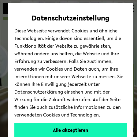
Automatische
zum
zum
zum
Inhaltswechsel
Hauptinhalt
Hauptmenü
Fußbereich
Datenschutzeinstellung
vermeiden
wechseln
wechseln
wechseln
Diese Webseite verwendet Cookies und ähnliche
Technologien. Einige davon sind essentiell, um die
Funktionalität der Website zu gewährleisten,
während andere uns helfen, die Website und Ihre
Erfahrung zu verbessern. Falls Sie zustimmen,
verwenden wir Cookies und Daten auch, um Ihre
Ge­ne­tik & Ge­no­mik der
Interaktionen mit unserer Webseite zu messen. Sie
Pflan­zen
können Ihre Einwilligung jederzeit unter
Datenschutzerklärung
einsehen und mit der
Wirkung für die Zukunft widerrufen. Auf der Seite
finden Sie auch zusätzliche Informationen zu den
verwendeten Cookies und Technologien.
Kon­takt
Alle akzeptieren
© Uni­ver­si­tät Bie­le­feld