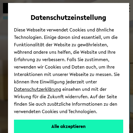
Automatische
zum
zum
zum
Inhaltswechsel
Hauptinhalt
Hauptmenü
Fußbereich
Datenschutzeinstellung
vermeiden
wechseln
wechseln
wechseln
Diese Webseite verwendet Cookies und ähnliche
Technologien. Einige davon sind essentiell, um die
Funktionalität der Website zu gewährleisten,
während andere uns helfen, die Website und Ihre
Erfahrung zu verbessern. Falls Sie zustimmen,
verwenden wir Cookies und Daten auch, um Ihre
Ab­tei­lung Ge­schichts­wis­
Interaktionen mit unserer Webseite zu messen. Sie
sen­schaft
können Ihre Einwilligung jederzeit unter
Datenschutzerklärung
einsehen und mit der
Wirkung für die Zukunft widerrufen. Auf der Seite
finden Sie auch zusätzliche Informationen zu den
verwendeten Cookies und Technologien.
Zur Ab­tei­lung
Alle akzeptieren
© Uni­ver­si­tät Bie­le­feld