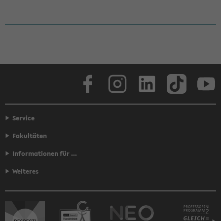
Face­book
In­sta­gram
Lin­ke­dIn
Tik­Tok
You
Service
Fakultäten
Informationen für ...
Weiteres