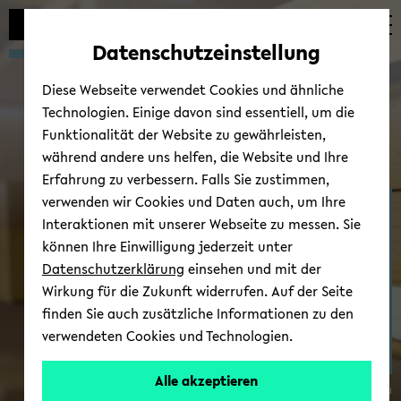
Automatische
zum
zum
zum
Inhaltswechsel
Hauptinhalt
Hauptmenü
Fußbereich
Datenschutzeinstellung
vermeiden
wechseln
wechseln
wechseln
Diese Webseite verwendet Cookies und ähnliche
Technologien. Einige davon sind essentiell, um die
Funktionalität der Website zu gewährleisten,
während andere uns helfen, die Website und Ihre
Erfahrung zu verbessern. Falls Sie zustimmen,
verwenden wir Cookies und Daten auch, um Ihre
Zen­trum für Theo­rien in
Interaktionen mit unserer Webseite zu messen. Sie
der his­to­ri­schen For­
können Ihre Einwilligung jederzeit unter
schung
Datenschutzerklärung
einsehen und mit der
Wirkung für die Zukunft widerrufen. Auf der Seite
finden Sie auch zusätzliche Informationen zu den
verwendeten Cookies und Technologien.
Alle akzeptieren
© Uni­ver­si­tät Bie­le­feld