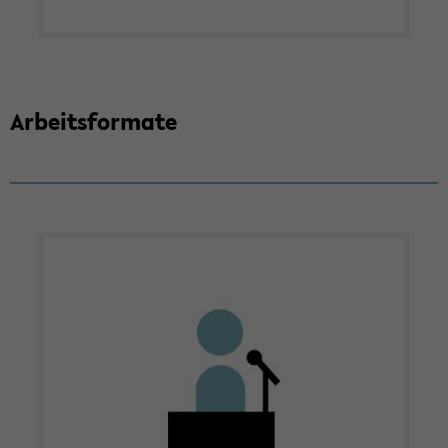
Ar­beits­for­ma­te