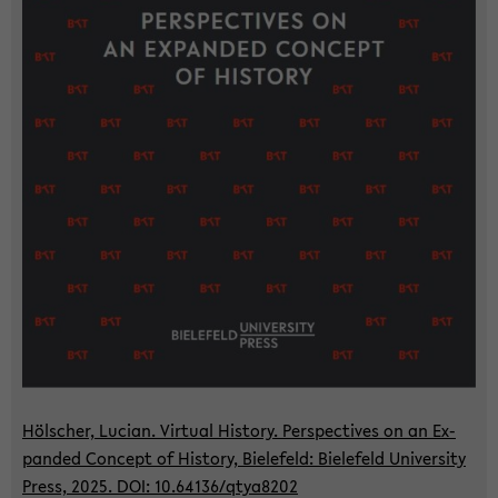
Höl­scher, Lu­ci­an. Vir­tu­al His­to­ry. Per­spec­ti­ves on an Ex­
pan­ded Con­cept of His­to­ry, Bie­le­feld: Bie­le­feld Uni­ver­si­ty
Press, 2025. DOI: 10.64136/qtya8202