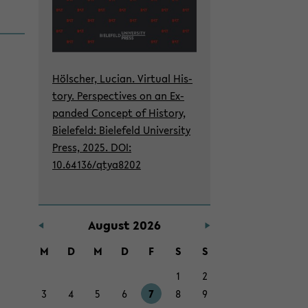
Höl­scher, Lu­ci­an. Vir­tu­al His­
to­ry. Per­spec­ti­ves on an Ex­
pan­ded Con­cept of His­to­ry,
Bie­le­feld: Bie­le­feld Uni­ver­si­ty
Press, 2025. DOI:
10.64136/qtya8202
Au­gust 2026
M
D
M
D
F
S
S
1
2
3
4
5
6
7
8
9