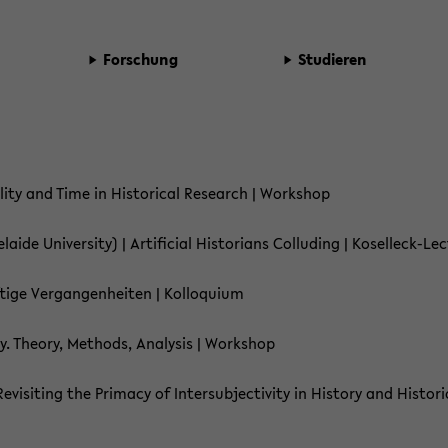
For­schung
Stu­die­ren
li­ty and Time in His­to­ri­cal Re­se­arch | Work­shop
de Uni­ver­si­ty) | Ar­ti­fi­cial His­to­ri­ans Col­lu­ding | Koselleck-​Le
­ge Ver­gan­gen­hei­ten | Kol­lo­qui­um
o­ry. Theo­ry, Me­thods, Ana­ly­sis | Work­shop
­vi­si­ting the Pri­ma­cy of In­ter­sub­jec­ti­vi­ty in His­to­ry and His­to­r