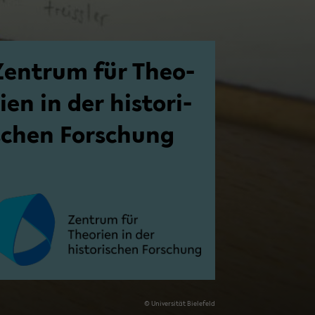
Zen­trum für Theo­
ien in der his­to­ri­
schen For­schung
© Uni­ver­si­tät Bie­le­feld