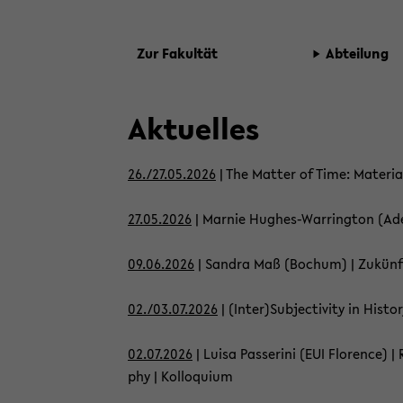
Zur Fa­kul­tät
Ab­tei­lung
Ak­tu­el­les
26./27.05.2026
| The Mat­ter of Time: Ma­te­ria­
27.05.2026
| Mar­nie Hughes-​Warrington (Ade­lai­
09.06.2026
| San­dra Maß (Bo­chum) | Zu­künf­ti
02./03.07.2026
| (Inter)Sub­jec­ti­vi­ty in His­t
02.07.2026
| Luisa Pas­seri­ni (EUI Flo­rence) | Re
phy | Kol­lo­qui­um