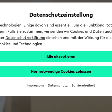
Automatische
zum
zum
zum
Inhaltswechsel
Hauptinhalt
Hauptmenü
Fußbereich
Datenschutzeinstellung
vermeiden
wechseln
wechseln
wechseln
chnologien. Einige davon sind essentiell, um die Funktionalit
sern. Falls Sie zustimmen, verwenden wir Cookies und Daten auc
nter
Datenschutzerklärung
einsehen und mit der Wirkung für die 
ookies und Technologien.
Alle akzeptieren
Nur notwendige Cookies zulassen
Impressum
Datenschutz
Barrierefreiheit