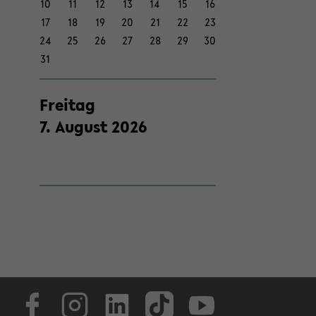
10
11
12
13
14
15
16
17
18
19
20
21
22
23
24
25
26
27
28
29
30
31
Frei­tag
7
.
Au­gust
2026
Face­book
In­sta­gram
Lin­ke­dIn
Tik­Tok
You­tube