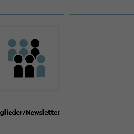
­glie­der/News­let­ter