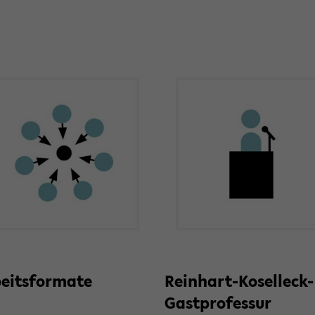
beits­for­ma­te
Reinhart-​Koselleck-
Gastprofessur