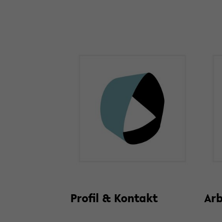
Pro­fil & Kon­takt
Ar­