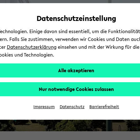
Automatische
zum
zum
zum
Inhaltswechsel
Hauptinhalt
Hauptmenü
Fußbereich
Datenschutzeinstellung
vermeiden
wechseln
wechseln
wechseln
chnologien. Einige davon sind essentiell, um die Funktionalit
sern. Falls Sie zustimmen, verwenden wir Cookies und Daten auc
nter
Datenschutzerklärung
einsehen und mit der Wirkung für die 
ookies und Technologien.
Alle akzeptieren
Nur notwendige Cookies zulassen
Impressum
Datenschutz
Barrierefreiheit