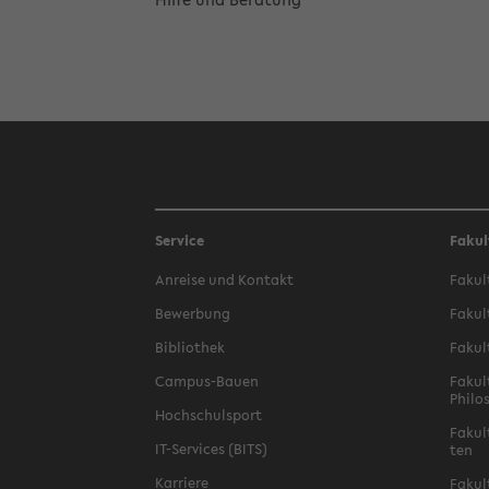
Service
Fakul
An­rei­se und Kon­takt
Fa­kul
Be­wer­bung
Fa­kul
Bi­blio­thek
Fa­kul
Campus-​Bauen
Fa­kul
Phi­lo
Hoch­schul­sport
Fa­kul
IT-​Services (BITS)
ten
Kar­rie­re
Fa­kul­