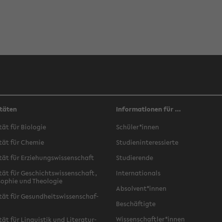
täten
Informationen für ...
­tät für Bio­lo­gie
Schü­ler*innen
­tät für Che­mie
Stu­di­en­in­ter­es­sier­te
­tät für Er­zie­hungs­wis­sen­schaft
Stu­die­ren­de
­tät für Ge­schichts­wis­sen­schaft,
In­ter­na­tio­nals
­so­phie und Theo­lo­gie
Ab­sol­vent*innen
­tät für Ge­sund­heits­wis­sen­schaf­
Be­schäf­tig­te
Wis­sen­schaft­ler*innen
tät für Lin­gu­is­tik und Li­te­ra­tur­