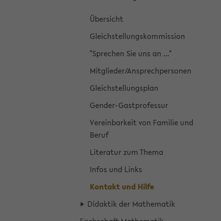
Über­sicht
Gleich­stel­lungs­kom­mis­si­on
"Spre­chen Sie uns an ..."
Mit­glie­der/An­sprech­per­so­nen
Gleich­stel­lungs­plan
Gender-​Gastprofessur
Ver­ein­bar­keit von Fa­mi­lie und
Beruf
Li­te­ra­tur zum Thema
Infos und Links
Kon­takt und Hilfe
Di­dak­tik der Ma­the­ma­tik