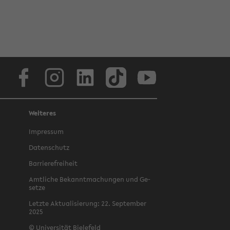
Face­book
In­sta­gram
Lin­ke­dIn
Tik­Tok
You­tube
Weiteres
Im­pres­sum
Da­ten­schutz
Bar­rie­re­frei­heit
Amt­li­che Be­kannt­ma­chun­gen und Ge­
set­ze
Letz­te Ak­tua­li­sie­rung: 22. Sep­tem­ber
2025
©
Uni­ver­si­tät Bie­le­feld