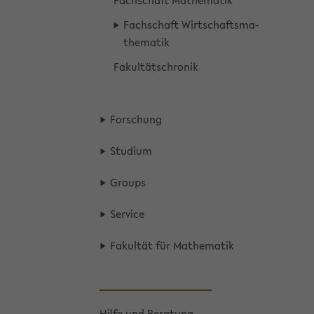
Fach­schaft Ma­the­ma­tik
Fach­schaft Wirt­schafts­ma­
the­ma­tik
Fa­kul­täts­chro­nik
For­schung
Stu­di­um
Groups
Ser­vice
Fa­kul­tät für Ma­the­ma­tik
Hilfe und Be­ra­tung