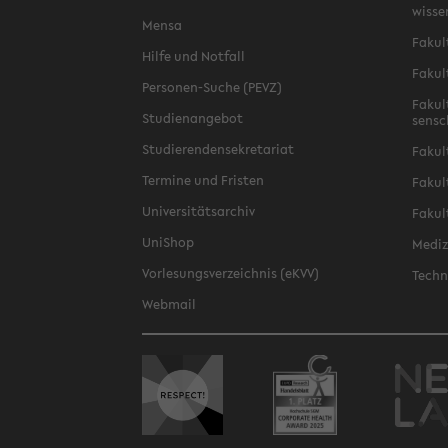
wis­se
Mensa
Fa­kul
Hilfe und Not­fall
Fa­kul
Personen-​Suche (PEVZ)
Fa­kul
Stu­di­en­an­ge­bot
sen­s
Stu­die­ren­den­se­kre­ta­ri­at
Fa­kul
Ter­mi­ne und Fris­ten
Fa­kul­
Uni­ver­si­täts­ar­chiv
Fa­kul
Uni­Shop
Me­di­
Vor­le­sungs­ver­zeich­nis (eKVV)
Tech­n
Web­mail