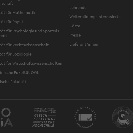
n­schaft
Leh­ren­de
­tät für Ma­the­ma­tik
Wei­ter­bil­dungs­in­ter­es­sier­te
­tät für Phy­sik
Gäste
­tät für Psy­cho­lo­gie und Sport­wis­
Pres­se
chaft
Lie­fe­rant*innen
­tät für Rechts­wis­sen­schaft
tät für So­zio­lo­gie
­tät für Wirt­schafts­wis­sen­schaf­ten
zi­ni­sche Fa­kul­tät OWL
i­sche Fa­kul­tät