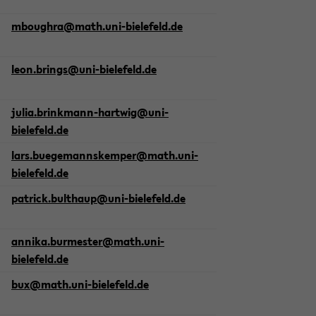
mbou­ghra@math.uni-​bielefeld.de
leon.brings@uni-​bielefeld.de
julia.brinkmann-​hartwig@uni-​
bielefeld.de
lars.bue­ge­manns­kem­per@math.uni-​
bielefeld.de
pa­trick.bult­haup@uni-​bielefeld.de
an­ni­ka.bur­mes­ter@math.uni-​
bielefeld.de
bux@math.uni-​bielefeld.de