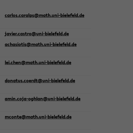
car­los.caralps@math.uni-​bielefeld.de
ja­vier.cas­tro@uni-​bielefeld.de
acha­sio­tis@math.uni-​bielefeld.de
lei.chen@math.uni-​bielefeld.de
do­na­tus.co­erdt@uni-​bielefeld.de
amin.coja-​oghlan@uni-​bielefeld.de
mcon­te@math.uni-​bielefeld.de