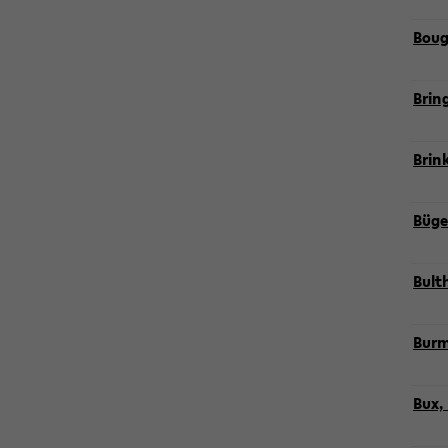
Bou­g
Brin
Brin
Bü­g
Bult­
Bur­m
Bux, 