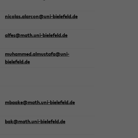
ni­co­las.al­ar­con@uni-​bielefeld.de
alfes@math.uni-​bielefeld.de
mu­ham­med.al­mus­ta­fa@uni-​
bielefeld.de
mbaa­ke@math.uni-​bielefeld.de
bak@math.uni-​bielefeld.de