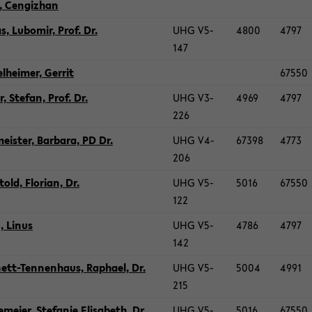
, Cen­giz­han
, Lub­o­mir, Prof. Dr.
UHG V5-​
4800
4797
147
el­hei­mer, Ger­rit
67550
, Ste­fan, Prof. Dr.
UHG V3-​
4969
4797
226
eis­ter, Bar­ba­ra, PD Dr.
UHG V4-​
67398
4773
206
told, Flo­ri­an, Dr.
UHG V5-​
5016
67550
122
, Linus
UHG V5-​
4786
4797
142
tt-​Tennenhaus, Ra­pha­el, Dr.
UHG V5-​
5004
4991
215
­mei­er, Ste­fa­nie Eli­sa­beth, Dr.
UHG V5-​
5016
67550