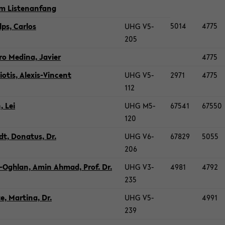
 Lis­ten­an­fang
5014
4775
ps, Car­los
UHG V5-​
205
ro Me­di­na, Ja­vier
4775
io­tis, Alexis-​Vincent
UHG V5-​
2971
4775
112
, Lei
UHG M5-​
67541
67550
120
dt, Do­na­tus, Dr.
UHG V6-​
67829
5055
206
-​Oghlan, Amin Ahmad, Prof. Dr.
UHG V3-​
4981
4792
235
, Mar­ti­na, Dr.
UHG V5-​
4991
239