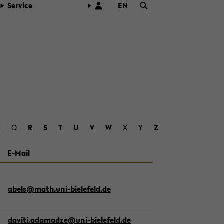
Ser­vice
EN
ZUR
ENG­
LI­
SCHEN
SPRA­
CHE
WECH­
SELN
P
Q
R
S
T
U
V
W
X
Y
Z
E-​Mail
abels@math.uni-​bielefeld.de
da­vi­ti.ada­madze@uni-​bielefeld.de