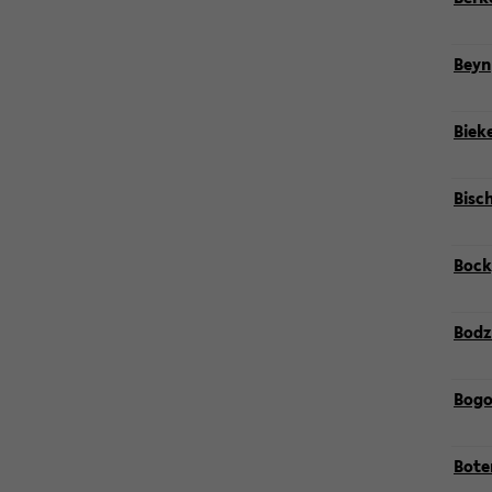
Beyn,
Bie­k
Bi­sc
Bock,
Bod­
Bogo,
Bo­te