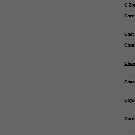
C
Zum
Caral
Cas­t
Cha­s
Chen
Co­er
Coja
Conte