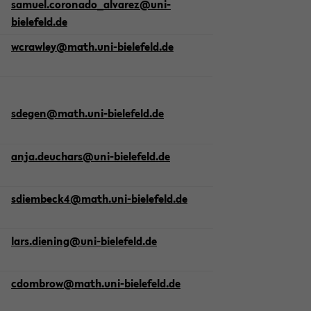
sa­mu­el.co­ro­na­do_al­va­rez@uni-​
bielefeld.de
wcraw­ley@math.uni-​bielefeld.de
sde­gen@math.uni-​bielefeld.de
anja.deu­ch­ars@uni-​bielefeld.de
sdiembeck4@math.uni-​bielefeld.de
lars.die­n­ing@uni-​bielefeld.de
cdom­brow@math.uni-​bielefeld.de