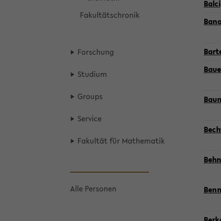
Balci
Fa­kul­täts­chro­nik
Banas
Bar­t
For­schung
Bauer
Stu­di­um
Groups
Bau­m
Ser­vice
Bech­
Fa­kul­tät für Ma­the­ma­tik
Behn
Alle Per­so­nen
Benne
Ber­ke