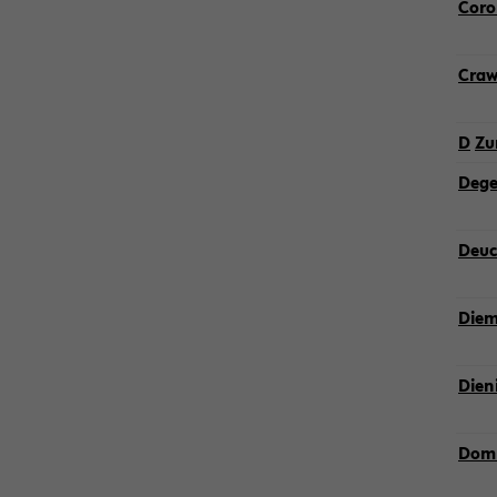
Co­ro
Crawl
D
Zu
Degen
Deu­c
Diem­
Die­n
Dom­b