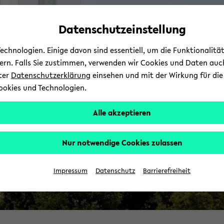
Automatische
zum
zum
zum
Inhaltswechsel
Hauptinhalt
Hauptmenü
Fußbereich
Datenschutzeinstellung
vermeiden
wechseln
wechseln
wechseln
chnologien. Einige davon sind essentiell, um die Funktionalit
sern. Falls Sie zustimmen, verwenden wir Cookies und Daten auc
nter
Datenschutzerklärung
einsehen und mit der Wirkung für die 
ookies und Technologien.
Alle akzeptieren
Nur notwendige Cookies zulassen
Impressum
Datenschutz
Barrierefreiheit