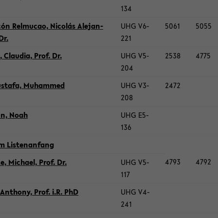
134
ón Rel­mu­cao, Nicolás Ale­jan­
UHG V6-​
5061
5055
Dr.
221
, Clau­dia, Prof. Dr.
UHG V5-​
2538
4775
204
s­ta­fa, Mu­ham­med
UHG V3-​
2472
208
n, Noah
UHG E5-​
136
 Lis­ten­an­fang
4793
4792
, Mi­cha­el, Prof. Dr.
UHG V5-​
117
An­tho­ny, Prof. i.R. PhD
UHG V4-​
241