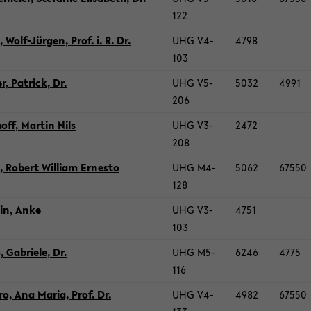
122
 Wolf-​Jürgen, Prof. i. R. Dr.
UHG V4-​
4798
103
er, Pa­trick, Dr.
UHG V5-​
5032
4991
206
hoff, Mar­tin Nils
UHG V3-​
2472
208
 Ro­bert Wil­liam Er­nes­to
UHG M4-​
5062
67550
128
zin, Anke
UHG V3-​
4751
103
 Ga­brie­le, Dr.
UHG M5-​
6246
4775
116
­ro, Ana Maria, Prof. Dr.
UHG V4-​
4982
67550