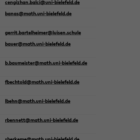
cen­giz­han.balci@uni-​bielefeld.de
banas@math.uni-​bielefeld.de
ger­rit.bar­tel­hei­mer@lui­sen.schu­le
bauer@math.uni-​bielefeld.de
b.bau­meis­ter@math.uni-​bielefeld.de
fbech­told@math.uni-​bielefeld.de
lbehn@math.uni-​bielefeld.de
rben­nett@math.uni-​bielefeld.de
sber­ke­me@math.uni-​bielefeld.de