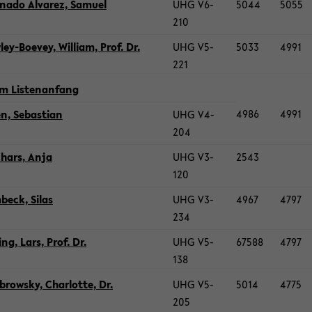
­na­do Al­va­rez, Sa­mu­el
UHG V6-​
5044
5055
210
ey-​Boevey, Wil­liam, Prof. Dr.
UHG V5-​
5033
4991
221
m Lis­ten­an­fang
4986
4991
, Se­bas­ti­an
UHG V4-​
204
h­ars, Anja
UHG V3-​
2543
120
beck, Silas
UHG V3-​
4967
4797
234
­ing, Lars, Prof. Dr.
UHG V5-​
67588
4797
138
row­sky, Char­lot­te, Dr.
UHG V5-​
5014
4775
205