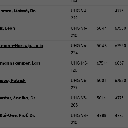
133
hra­ra, Maissâ, Dr.
UHG V4-​
4773
229
gs, Léon
UHG V6-​
5044
67550
210
kmann-​Hartwig, Julia
UHG V6-​
5048
67550
224
e­manns­kem­per, Lars
UHG M5-​
67541
6867
120
haup, Pa­trick
UHG V6-​
5001
67550
227
es­ter, An­ni­ka, Dr.
UHG V5-​
5014
4775
205
Kai-​Uwe, Prof. Dr.
UHG V4-​
4988
4775
210