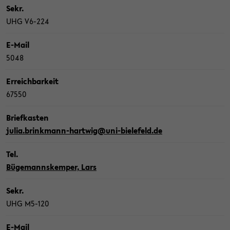
Sekr.
UHG V6-​224
E-​Mail
5048
Er­reich­bar­keit
67550
Brief­kas­ten
julia.brinkmann-​hartwig@uni-​bielefeld.de
Tel.
Bü­ge­manns­kem­per, Lars
Sekr.
UHG M5-​120
E-​Mail