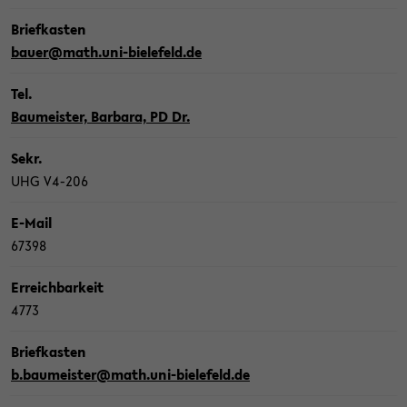
Brief­kas­ten
bauer@math.uni-​bielefeld.de
Tel.
Bau­meis­ter, Bar­ba­ra, PD Dr.
Sekr.
UHG V4-​206
E-​Mail
67398
Er­reich­bar­keit
4773
Brief­kas­ten
b.bau­meis­ter@math.uni-​bielefeld.de