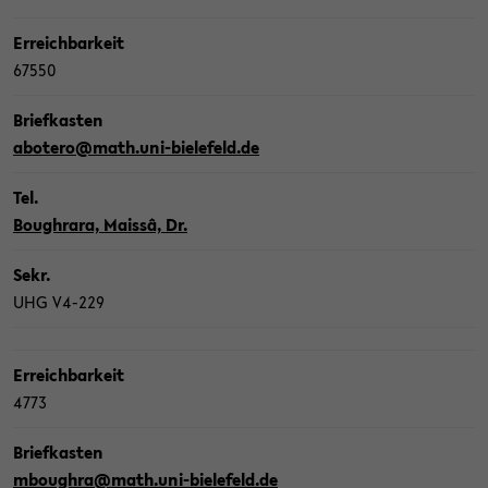
Er­reich­bar­keit
67550
Brief­kas­ten
abote­ro@math.uni-​bielefeld.de
Tel.
Bou­ghra­ra, Maissâ, Dr.
Sekr.
UHG V4-​229
Er­reich­bar­keit
4773
Brief­kas­ten
mbou­ghra@math.uni-​bielefeld.de