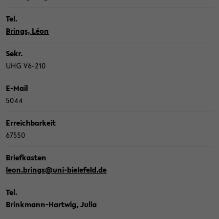
Tel.
Brings, Léon
Sekr.
UHG V6-​210
E-​Mail
5044
Er­reich­bar­keit
67550
Brief­kas­ten
leon.brings@uni-​bielefeld.de
Tel.
Brinkmann-​Hartwig, Julia