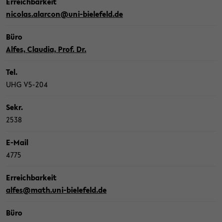
Er­reich­bar­keit
ni­co­las.al­ar­con@uni-​bielefeld.de
Büro
Alfes, Clau­dia, Prof. Dr.
Tel.
UHG V5-​204
Sekr.
2538
E-​Mail
4775
Er­reich­bar­keit
alfes@math.uni-​bielefeld.de
Büro