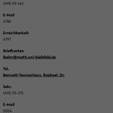
UHG V5-​142
E-​Mail
4786
Er­reich­bar­keit
4797
Brief­kas­ten
lbehn@math.uni-​bielefeld.de
Tel.
Bennett-​Tennenhaus, Ra­pha­el, Dr.
Sekr.
UHG V5-​215
E-​Mail
5004