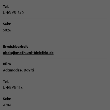
Tel.
UHG V5-​240
Sekr.
5026
Er­reich­bar­keit
abels@math.uni-​bielefeld.de
Büro
Ada­madze, Da­vi­ti
Tel.
UHG V5-​134
Sekr.
4784