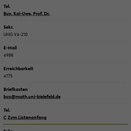
Tel.
Bux, Kai-​Uwe, Prof. Dr.
Sekr.
UHG V4-​210
E-​Mail
4988
Er­reich­bar­keit
4775
Brief­kas­ten
bux@math.uni-​bielefeld.de
Tel.
C
Zum Lis­ten­an­fang