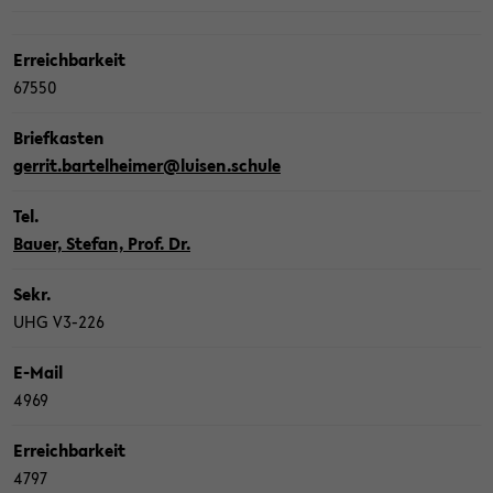
Er­reich­bar­keit
67550
Brief­kas­ten
ger­rit.bar­tel­hei­mer@lui­sen.schu­le
Tel.
Bauer, Ste­fan, Prof. Dr.
Sekr.
UHG V3-​226
E-​Mail
4969
Er­reich­bar­keit
4797