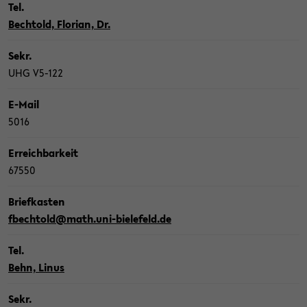
Tel.
Bech­told, Flo­ri­an, Dr.
Sekr.
UHG V5-​122
E-​Mail
5016
Er­reich­bar­keit
67550
Brief­kas­ten
fbech­told@math.uni-​bielefeld.de
Tel.
Behn, Linus
Sekr.