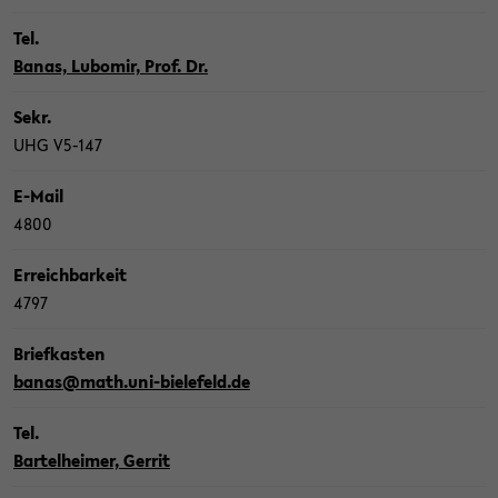
Tel.
Banas, Lub­o­mir, Prof. Dr.
Sekr.
UHG V5-​147
E-​Mail
4800
Er­reich­bar­keit
4797
Brief­kas­ten
banas@math.uni-​bielefeld.de
Tel.
Bar­tel­hei­mer, Ger­rit