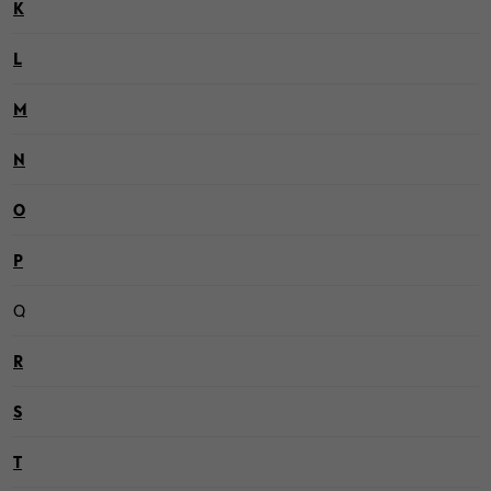
K
L
M
N
O
P
Q
R
S
T