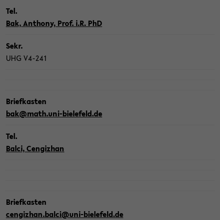
Tel.
Bak, An­tho­ny, Prof. i.R. PhD
Sekr.
UHG V4-​241
Brief­kas­ten
bak@math.uni-​bielefeld.de
Tel.
Balci, Cen­giz­han
Brief­kas­ten
cen­giz­han.balci@uni-​bielefeld.de