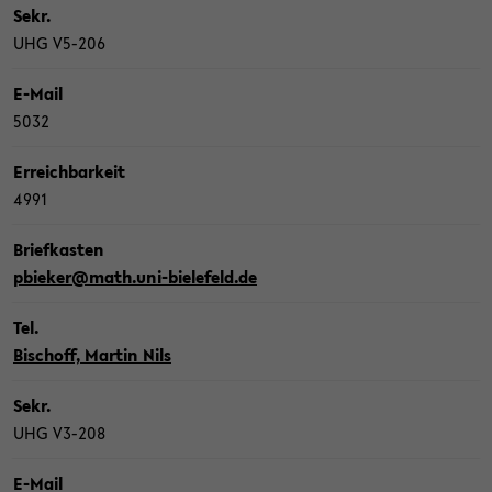
Sekr.
UHG V5-​206
E-​Mail
5032
Er­reich­bar­keit
4991
Brief­kas­ten
pbie­ker@math.uni-​bielefeld.de
Tel.
Bi­schoff, Mar­tin Nils
Sekr.
UHG V3-​208
E-​Mail