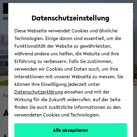
Automatische
zum
zum
zum
Inhaltswechsel
Hauptinhalt
Hauptmenü
Fußbereich
Datenschutzeinstellung
vermeiden
wechseln
wechseln
wechseln
Per­so­nen
Diese Webseite verwendet Cookies und ähnliche
Technologien. Einige davon sind essentiell, um die
Funktionalität der Website zu gewährleisten,
während andere uns helfen, die Website und Ihre
Erfahrung zu verbessern. Falls Sie zustimmen,
verwenden wir Cookies und Daten auch, um Ihre
Interaktionen mit unserer Webseite zu messen. Sie
können Ihre Einwilligung jederzeit unter
© Uni­ver­si­tät Bie­le­feld
Datenschutzerklärung
einsehen und mit der
Bread­
Fa­kul­tät für Ma­the­ma­tik
Fa­kul­tät
Per­so­nen
Wirkung für die Zukunft widerrufen. Auf der Seite
crumb
finden Sie auch zusätzliche Informationen zu den
Alle Per­so­nen
über­
verwendeten Cookies und Technologien.
sprin­
gen
Alle akzeptieren
und
A