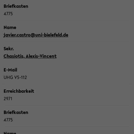
Brief­kas­ten
4775
Name
ja­vier.cas­tro@uni-​bielefeld.de
Sekr.
Cha­sio­tis, Alexis-​Vincent
E-​Mail
UHG V5-​112
Er­reich­bar­keit
2971
Brief­kas­ten
4775
Name