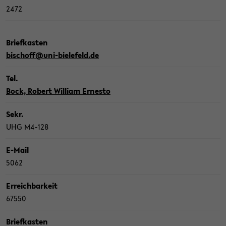
2472
Brief­kas­ten
bi­schoff@uni-​bielefeld.de
Tel.
Bock, Ro­bert Wil­liam Er­nes­to
Sekr.
UHG M4-​128
E-​Mail
5062
Er­reich­bar­keit
67550
Brief­kas­ten