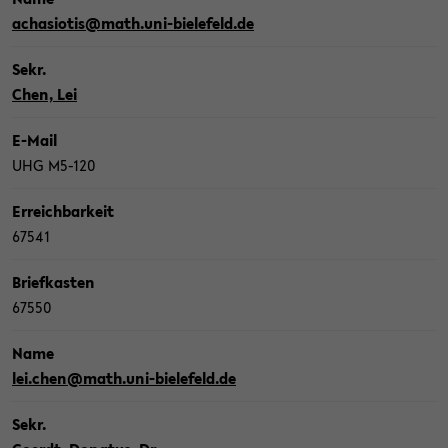
acha­sio­tis@math.uni-​bielefeld.de
Sekr.
Chen, Lei
E-​Mail
UHG M5-​120
Er­reich­bar­keit
67541
Brief­kas­ten
67550
Name
lei.chen@math.uni-​bielefeld.de
Sekr.