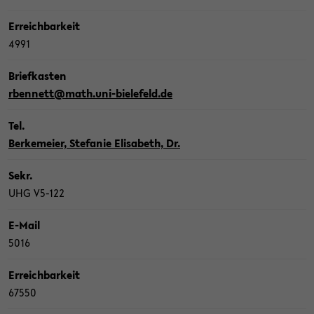
Er­reich­bar­keit
4991
Brief­kas­ten
rben­nett@math.uni-​bielefeld.de
Tel.
Ber­ke­mei­er, Ste­fa­nie Eli­sa­beth, Dr.
Sekr.
UHG V5-​122
E-​Mail
5016
Er­reich­bar­keit
67550