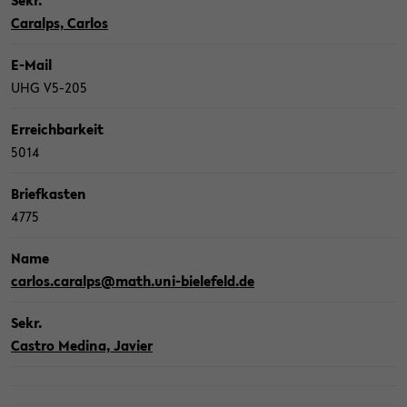
Sekr.
Caralps, Car­los
E-​Mail
UHG V5-​205
Er­reich­bar­keit
5014
Brief­kas­ten
4775
Name
car­los.caralps@math.uni-​bielefeld.de
Sekr.
Cas­tro Me­di­na, Ja­vier