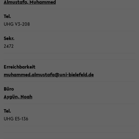
Al­mus­ta­fa, Mu­ham­med
Tel.
UHG V3-​208
Sekr.
2472
Er­reich­bar­keit
mu­ham­med.al­mus­ta­fa@uni-​bielefeld.de
Büro
Aygün, Noah
Tel.
UHG E5-​136