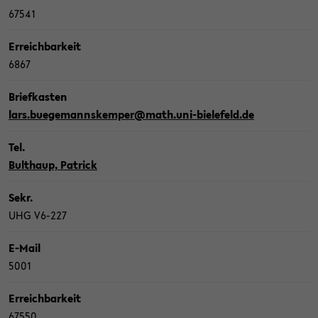
67541
Er­reich­bar­keit
6867
Brief­kas­ten
lars.bue­ge­manns­kem­per@math.uni-​bielefeld.de
Tel.
Bult­haup, Pa­trick
Sekr.
UHG V6-​227
E-​Mail
5001
Er­reich­bar­keit
67550