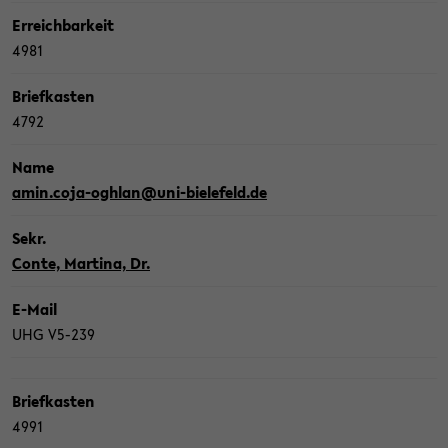
Er­reich­bar­keit
4981
Brief­kas­ten
4792
Name
amin.coja-​oghlan@uni-​bielefeld.de
Sekr.
Conte, Mar­ti­na, Dr.
E-​Mail
UHG V5-​239
Brief­kas­ten
4991