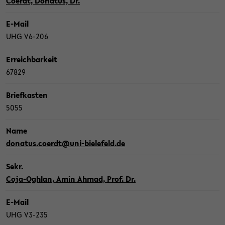
Co­erdt, Do­na­tus, Dr.
E-​Mail
UHG V6-​206
Er­reich­bar­keit
67829
Brief­kas­ten
5055
Name
do­na­tus.co­erdt@uni-​bielefeld.de
Sekr.
Coja-​Oghlan, Amin Ahmad, Prof. Dr.
E-​Mail
UHG V3-​235