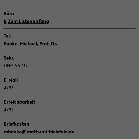
Büro
B
Zum Lis­ten­an­fang
Tel.
Baake, Mi­cha­el, Prof. Dr.
Sekr.
UHG V5-​117
E-​Mail
4793
Er­reich­bar­keit
4792
Brief­kas­ten
mbaa­ke@math.uni-​bielefeld.de