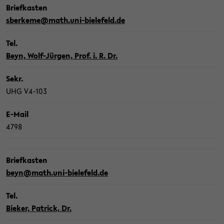
Brief­kas­ten
sber­ke­me@math.uni-​bielefeld.de
Tel.
Beyn, Wolf-​Jürgen, Prof. i. R. Dr.
Sekr.
UHG V4-​103
E-​Mail
4798
Brief­kas­ten
beyn@math.uni-​bielefeld.de
Tel.
Bie­ker, Pa­trick, Dr.