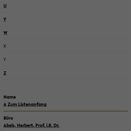
U
V
W
X
Y
Z
Name
A
Zum Lis­ten­an­fang
Büro
Abels, Her­bert, Prof. i.R. Dr.