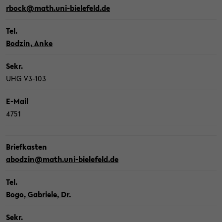
rbock@math.uni-​bielefeld.de
Tel.
Bod­zin, Anke
Sekr.
UHG V3-​103
E-​Mail
4751
Brief­kas­ten
abod­zin@math.uni-​bielefeld.de
Tel.
Bogo, Ga­brie­le, Dr.
Sekr.