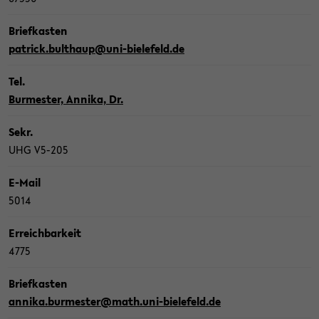
Brief­kas­ten
pa­trick.bult­haup@uni-​bielefeld.de
Tel.
Bur­mes­ter, An­ni­ka, Dr.
Sekr.
UHG V5-​205
E-​Mail
5014
Er­reich­bar­keit
4775
Brief­kas­ten
an­ni­ka.bur­mes­ter@math.uni-​bielefeld.de