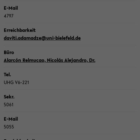
E-​Mail
4797
Er­reich­bar­keit
da­vi­ti.ada­madze@uni-​bielefeld.de
Büro
Alarcón Rel­mu­cao, Nicolás Ale­jan­dro, Dr.
Tel.
UHG V6-​221
Sekr.
5061
E-​Mail
5055