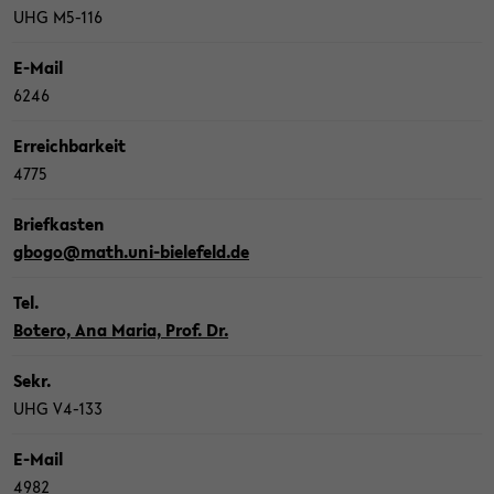
UHG M5-​116
E-​Mail
6246
Er­reich­bar­keit
4775
Brief­kas­ten
gbogo@math.uni-​bielefeld.de
Tel.
Bo­te­ro, Ana Maria, Prof. Dr.
Sekr.
UHG V4-​133
E-​Mail
4982