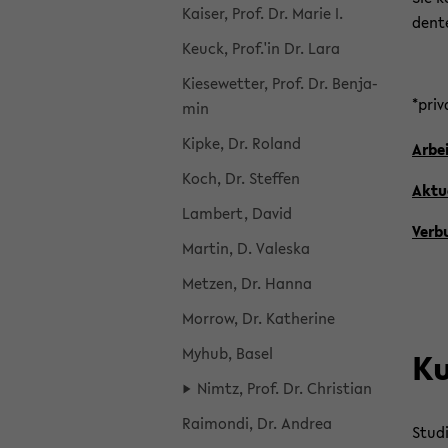
Kai­ser, Prof. Dr. Marie I.
den­t
Keuck, Prof.'in Dr. Lara
Kie­se­wet­ter, Prof. Dr. Ben­ja­
*pri­
min
Kipke, Dr. Ro­land
Ar­be
Koch, Dr. Stef­fen
Ak­tu­
Lam­bert, David
Ver­b
Mar­tin, D. Val­es­ka
Met­zen, Dr. Hanna
Mor­row, Dr. Ka­the­ri­ne
Myhub, Basel
Ku
Nimtz, Prof. Dr. Chris­ti­an
Rai­mon­di, Dr. An­drea
Stu­d