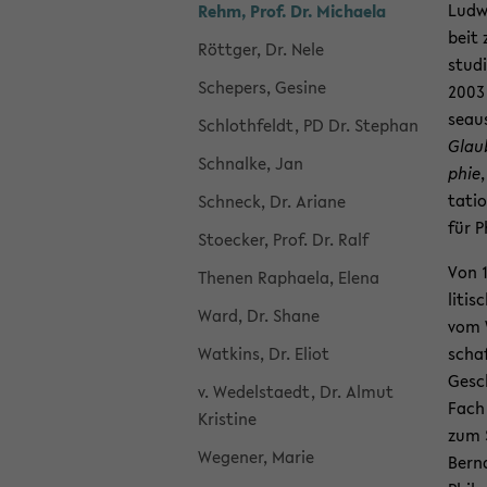
Ludwi
Rehm, Prof. Dr. Mi­chae­la
beit 
Rött­ger, Dr. Nele
stu­d
Sche­pers, Ge­si­ne
2003 
se­au
Schloth­feldt, PD Dr. Ste­phan
Glau­
Schnal­ke, Jan
phie
ta­ti
Schneck, Dr. Aria­ne
für Ph
Sto­ecker, Prof. Dr. Ralf
Von 1
The­nen Ra­phae­la, Elena
li­ti
Ward, Dr. Shane
vom W
Wat­kins, Dr. Eliot
schaf
Gesch
v. We­del­sta­edt, Dr. Almut
Fach 
Kris­ti­ne
zum S
We­ge­ner, Marie
Bernd