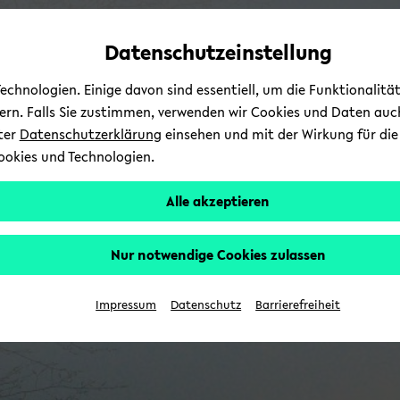
Automatische
zum
zum
zum
Inhaltswechsel
Hauptinhalt
Hauptmenü
Fußbereich
Datenschutzeinstellung
vermeiden
wechseln
wechseln
wechseln
chnologien. Einige davon sind essentiell, um die Funktionalit
sern. Falls Sie zustimmen, verwenden wir Cookies und Daten auc
nter
Datenschutzerklärung
einsehen und mit der Wirkung für die 
ookies und Technologien.
Alle akzeptieren
Nur notwendige Cookies zulassen
Impressum
Datenschutz
Barrierefreiheit