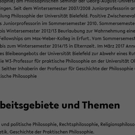
o­so­phie) am Phi­lo­so­phi­schen Se­mi­nar der Georg-​August-Univers
in­gen. Seit dem Win­ter­se­mes­ter 2007/2008 Ju­ni­or­pro­fes­so­rin a
­lung Phi­lo­so­phie der Uni­ver­si­tät Bie­le­feld. Po­si­ti­ve Zwi­schen­eva­
s Ju­ni­or­pro­fes­so­rin im Som­mer­se­mes­ter 2010. Som­mer­se­mes­te
bis Win­ter­se­mes­ter 2012/13 Be­ur­lau­bung zur Wahr­neh­mung ein
 Fel­low­ships am Max-​Weber-Kolleg in Er­furt. Vom Som­mer­se­mes­
bis zum Win­ter­se­mes­ter 2014/15 in El­tern­zeit. Im März 2017 An­
s Blei­be­an­ge­bots der Uni­ver­si­tät Bie­le­feld zur Ab­wehr eines Ru
ie W3-​Professur für prak­ti­sche Phi­lo­so­phie an der Uni­ver­si­tät O
 Seit­her In­ha­be­rin der Pro­fes­sur für Ge­schich­te der Phi­lo­so­phi
i­sche Phi­lo­so­phie
­beits­ge­bie­te und The­men
und po­li­ti­sche Phi­lo­so­phie, Rechts­phi­lo­so­phie, Re­li­gi­ons­phi­lo­so
e­tik. Ge­schich­te der Prak­ti­schen Phi­lo­so­phie.