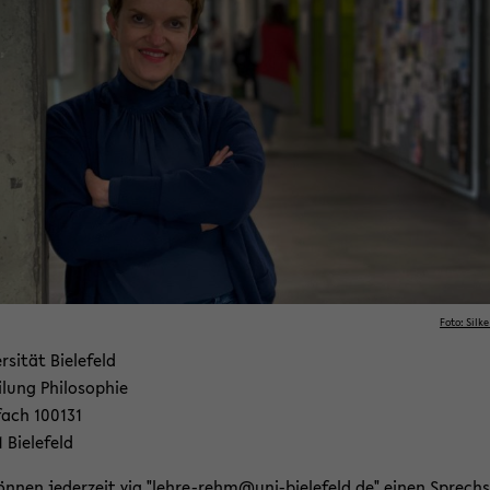
Foto: Silke
r­si­tät Bie­le­feld
­lung Phi­lo­so­phie
fach 100131
 Bie­le­feld
ön­nen je­der­zeit via "lehre-​rehm@uni-​bielefeld.de" einen Sprech­