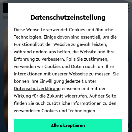
Automatische
zum
zum
zum
Inhaltswechsel
Hauptinhalt
Hauptmenü
Fußbereich
Datenschutzeinstellung
vermeiden
wechseln
wechseln
wechseln
Diese Webseite verwendet Cookies und ähnliche
Technologien. Einige davon sind essentiell, um die
Funktionalität der Website zu gewährleisten,
während andere uns helfen, die Website und Ihre
Erfahrung zu verbessern. Falls Sie zustimmen,
verwenden wir Cookies und Daten auch, um Ihre
Lehr­ver­an­stal­tun­gen
Interaktionen mit unserer Webseite zu messen. Sie
können Ihre Einwilligung jederzeit unter
Datenschutzerklärung
einsehen und mit der
Wirkung für die Zukunft widerrufen. Auf der Seite
finden Sie auch zusätzliche Informationen zu den
verwendeten Cookies und Technologien.
Alle akzeptieren
© Uni­ver­si­tät Bie­le­feld, Elmar Streyl