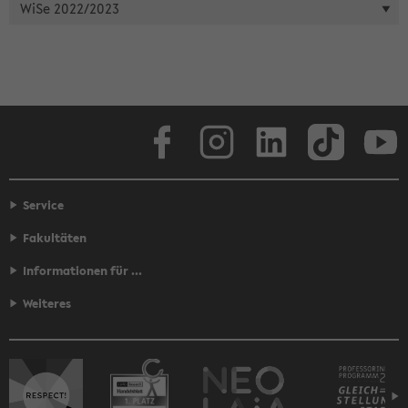
WiSe 2022/2023
Face­book
In­sta­gram
Lin­ke­dIn
Tik­Tok
You
Service
Fakultäten
Informationen für ...
Weiteres