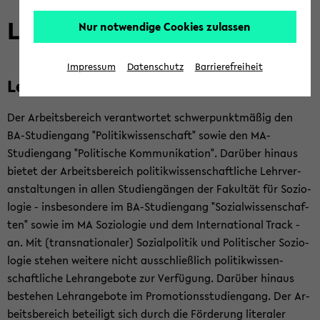
Lehre
Nur notwendige Cookies zulassen
Impressum
Datenschutz
Barrierefreiheit
Lehr­pro­fil
Der Ar­beits­be­reich ver­ant­wor­tet schwer­punkt­mä­ßig den
BA-​Studiengang "Po­li­tik­wis­sen­schaft" sowie den MA-​
Studiengang "Po­li­ti­sche Kom­mu­ni­ka­ti­on". Dar­über hin­aus
bie­tet der Ar­beits­be­reich po­li­tik­wis­sen­schaft­li­che Lehr­ver­
an­stal­tun­gen in allen Stu­di­en­gän­gen der Fa­kul­tät für So­zio­
lo­gie - ins­be­son­de­re im BA-​Studiengang "So­zi­al­wis­sen­schaf­
ten" sowie im MA So­zio­lo­gie und dem In­ter­na­tio­nal Track -
an. Mit (trans­na­tio­na­ler) So­zi­al­po­li­tik und Po­li­ti­scher So­zio­
lo­gie ste­hen wei­te­re nicht aus­schließ­lich po­li­tik­wis­sen­
schaft­li­che Lehr­an­ge­bo­te zur Ver­fü­gung. Dar­über hin­aus
be­stehen Lehr­an­ge­bo­te im Pro­mo­ti­ons­stu­di­en­gang. Der Ar­
beits­be­reich be­tei­ligt sich durch die För­de­rung li­te­ra­ler