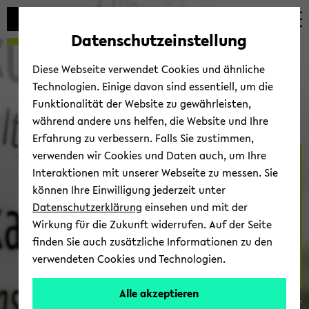
Automatische
zum
zum
zum
Inhaltswechsel
Hauptinhalt
Hauptmenü
Fußbereich
Datenschutzeinstellung
vermeiden
wechseln
wechseln
wechseln
Diese Webseite verwendet Cookies und ähnliche
Technologien. Einige davon sind essentiell, um die
Funktionalität der Website zu gewährleisten,
während andere uns helfen, die Website und Ihre
Erfahrung zu verbessern. Falls Sie zustimmen,
verwenden wir Cookies und Daten auch, um Ihre
For­schung
Interaktionen mit unserer Webseite zu messen. Sie
können Ihre Einwilligung jederzeit unter
Datenschutzerklärung
einsehen und mit der
Wirkung für die Zukunft widerrufen. Auf der Seite
finden Sie auch zusätzliche Informationen zu den
verwendeten Cookies und Technologien.
Alle akzeptieren
© Fa­kul­tät für So­zio­lo­gie