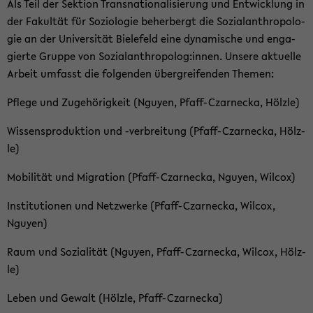
Als Teil der Sek­ti­on Trans­na­tio­na­li­sie­rung und Ent­wick­lung in
der Fa­kul­tät für So­zio­lo­gie be­her­bergt die So­zi­al­an­thro­po­lo­
gie an der Uni­ver­si­tät Bie­le­feld eine dy­na­mi­sche und en­ga­
gier­te Grup­pe von So­zi­al­an­thro­po­log:innen. Un­se­re ak­tu­el­le
Ar­beit um­fasst die fol­gen­den über­grei­fen­den The­men:
Pfle­ge und Zu­ge­hö­rig­keit (Nguy­en, Pfaff-​Czarnecka, Hölz­le)
Wis­sens­pro­duk­ti­on und -​verbreitung (Pfaff-​Czarnecka, Hölz­
le)
Mo­bi­li­tät und Mi­gra­ti­on (Pfaff-​Czarnecka, Nguy­en, Wil­cox)
In­sti­tu­tio­nen und Netz­wer­ke (Pfaff-​Czarnecka, Wil­cox,
Nguy­en)
Raum und So­zia­li­tät (Nguy­en, Pfaff-​Czarnecka, Wil­cox, Hölz­
le)
Leben und Ge­walt (Hölz­le, Pfaff-​Czarnecka)