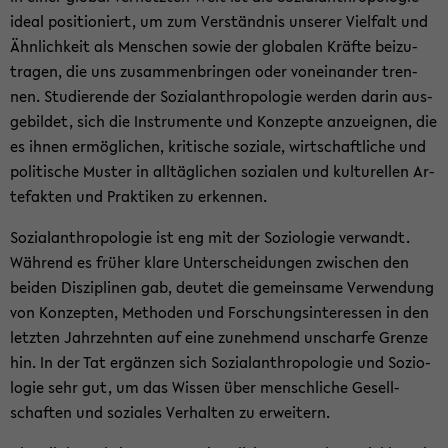
ideal po­si­tio­niert, um zum Ver­ständ­nis un­se­rer Viel­falt und
Ähn­lich­keit als Men­schen sowie der glo­ba­len Kräf­te bei­zu­
tra­gen, die uns zu­sam­men­brin­gen oder von­ein­an­der tren­
nen. Stu­die­ren­de der So­zi­al­an­thro­po­lo­gie wer­den darin aus­
ge­bil­det, sich die In­stru­men­te und Kon­zep­te an­zu­eig­nen, die
es ihnen er­mög­li­chen, kri­ti­sche so­zia­le, wirt­schaft­li­che und
po­li­ti­sche Mus­ter in all­täg­li­chen so­zia­len und kul­tu­rel­len Ar­
te­fak­ten und Prak­ti­ken zu er­ken­nen.
So­zi­al­an­thro­po­lo­gie ist eng mit der So­zio­lo­gie ver­wandt.
Wäh­rend es frü­her klare Un­ter­schei­dun­gen zwi­schen den
bei­den Dis­zi­pli­nen gab, deu­tet die ge­mein­sa­me Ver­wen­dung
von Kon­zep­ten, Me­tho­den und For­schungs­in­ter­es­sen in den
letz­ten Jahr­zehn­ten auf eine zu­neh­mend un­schar­fe Gren­ze
hin. In der Tat er­gän­zen sich So­zi­al­an­thro­po­lo­gie und So­zio­
lo­gie sehr gut, um das Wis­sen über mensch­li­che Ge­sell­
schaf­ten und so­zia­les Ver­hal­ten zu er­wei­tern.