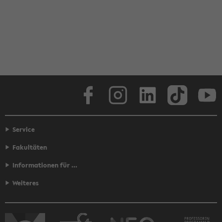
Face­book
In­sta­gram
Lin­ke­dIn
Tik­Tok
You
Service
Fakultäten
Informationen für ...
Weiteres