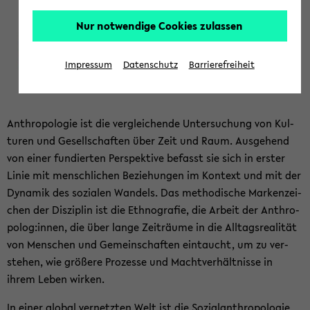
Nur notwendige Cookies zulassen
Impressum
Datenschutz
Barrierefreiheit
An­thro­po­lo­gie ist die ver­glei­chen­de Un­ter­su­chung von Kul­
tu­ren und Ge­sell­schaf­ten über Zeit und Raum. Aus­ge­hend
von einer fun­dier­ten Per­spek­ti­ve be­fasst sie sich in ers­ter
Linie mit mensch­li­chen Be­zie­hun­gen im Kon­text und mit der
Dy­na­mik des so­zia­len Wan­dels. Das me­tho­di­sche Mar­ken­zei­
chen der Dis­zi­plin ist die Eth­no­gra­fie, die Ar­beit der An­thro­
po­log:innen, die über lange Zeit­räu­me in die All­tags­rea­li­tät
von Men­schen und Ge­mein­schaf­ten ein­taucht, um zu ver­
ste­hen, wie grö­ße­re Pro­zes­se und Macht­ver­hält­nis­se in
ihrem Leben wir­ken.
In einer glo­bal ver­netz­ten Welt ist die So­zi­al­an­thro­po­lo­gie