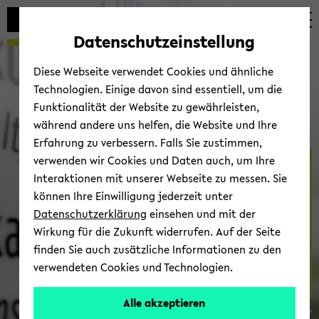
Automatische
zum
zum
zum
Inhaltswechsel
Hauptinhalt
Hauptmenü
Fußbereich
Datenschutzeinstellung
vermeiden
wechseln
wechseln
wechseln
Diese Webseite verwendet Cookies und ähnliche
Technologien. Einige davon sind essentiell, um die
Funktionalität der Website zu gewährleisten,
während andere uns helfen, die Website und Ihre
Erfahrung zu verbessern. Falls Sie zustimmen,
verwenden wir Cookies und Daten auch, um Ihre
For­schung
Interaktionen mit unserer Webseite zu messen. Sie
können Ihre Einwilligung jederzeit unter
Datenschutzerklärung
einsehen und mit der
Wirkung für die Zukunft widerrufen. Auf der Seite
finden Sie auch zusätzliche Informationen zu den
verwendeten Cookies und Technologien.
Alle akzeptieren
© Fa­kul­tät für So­zio­lo­gie