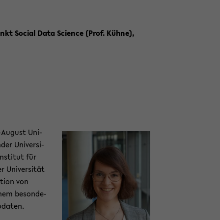
­punkt So­cial Data Sci­ence (Prof. Kühne),
-​August Uni­
der Uni­ver­si­
­sti­tut für
 Uni­ver­si­tät
­ti­on von
nem be­son­de­
­da­ten.