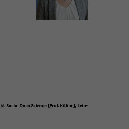
unkt So­cial Data Sci­ence (Prof. Kühne), Leib­