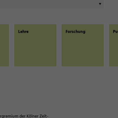
Lehre
For­schung
Pu­
­gre­mi­um der Köl­ner Zeit­