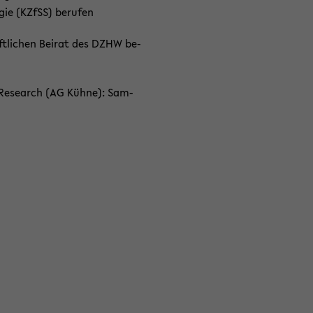
o­gie (KZfSS) be­ru­fen
t­li­chen Bei­rat des DZHW be­
 & Re­se­arch (AG Kühne): Sam­