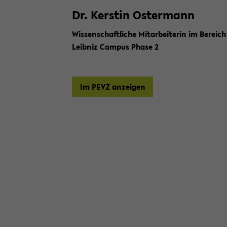
Dr. Kers­tin Os­ter­mann
Wis­sen­schaft­li­che Mit­ar­bei­te­rin im Be­r
Leib­niz Cam­pus Phase 2
Im PEVZ an­zei­gen