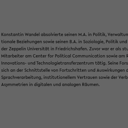
Kon­stan­tin Wan­del ab­sol­vier­te sei­nen M.A. in Po­li­tik, Ver­wal­tu
tio­na­le Be­zie­hun­gen sowie sei­nen B.A. in So­zio­lo­gie, Po­li­tik u
der Zep­pe­lin Uni­ver­si­tät in Fried­richs­ha­fen. Zuvor war er als stu
Mit­ar­bei­ter am Cen­ter for Po­li­ti­cal Com­mu­ni­ca­ti­on sowie am R
Innovations-​ und Tech­no­lo­gie­trans­fer­zen­trum tätig. Seine Fo
sich an der Schnitt­stel­le von Fort­schrit­ten und Aus­wir­kun­gen d
Sprach­ver­ar­bei­tung, in­sti­tu­tio­nel­lem Ver­trau­en sowie der Ver­
Asym­me­trien in di­gi­ta­len und ana­lo­gen Räu­men.