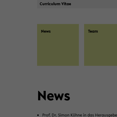
Cur­ri­cu­lum Vitae
News
Team
News
Prof. Dr. Simon Kühne in das Her­aus­ge­ber