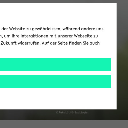
Prof. Dr. Simon
ät der Website zu gewährleisten, während andere uns
Kühne
h, um Ihre Interaktionen mit unserer Webseite zu
Zukunft widerrufen. Auf der Seite finden Sie auch
r­beits­be­reich 2: Me­tho­den der em­pi­ri­
hen So­zi­al­for­schung
© Fa­kul­tät für So­zio­lo­gie