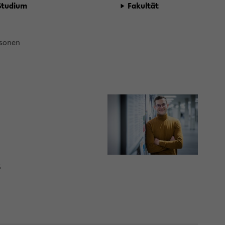
Stu­di­um
Fa­kul­tät
­so­nen
5