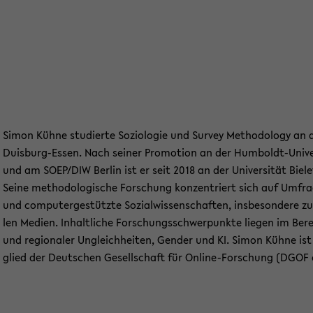
Simon Kühne stu­dier­te So­zio­lo­gie und Sur­vey Me­tho­do­lo­gy an de
Duisburg-​Essen. Nach sei­ner Pro­mo­ti­on an der Humboldt-​Univer
und am SOEP/DIW Ber­lin ist er seit 2018 an der Uni­ver­si­tät Bie­le­
Seine me­tho­do­lo­gi­sche For­schung kon­zen­triert sich auf Um­fra­
und com­pu­ter­ge­stütz­te So­zi­al­wis­sen­schaf­ten, ins­be­son­de­re 
len Me­di­en. In­halt­li­che For­schungs­schwer­punk­te lie­gen im Be­re
und re­gio­na­ler Un­gleich­hei­ten, Gen­der und KI. Simon Kühne is
glied der Deut­schen Ge­sell­schaft für Online-​Forschung (DGOF e