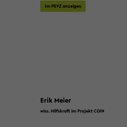
Im PEVZ an­zei­gen
Erik Meier
wiss. Hilfs­kraft im Pro­jekt COIN