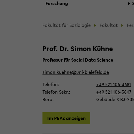
For­schung
skip
Fa­kul­tät für So­zio­lo­gie
Fa­kul­tät
Per
breadcrumb
navigation
Prof. Dr. Simon Kühne
to
main
Pro­fes­sur für So­cial Data Sci­ence
content
simon.kueh­ne@uni-​bielefeld.de
Te­le­fon
+49 521 106-​4681
Te­le­fon Sekr.
+49 521 106-​3847
Büro
Ge­bäu­de X B3-​20
Im PEVZ an­zei­gen