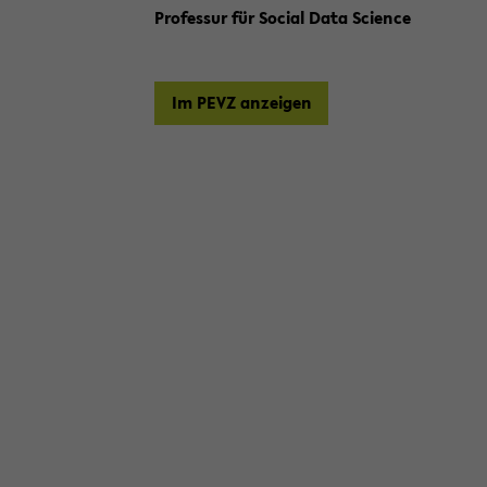
Pro­fes­sur für So­cial Data Sci­ence
Im PEVZ an­zei­gen