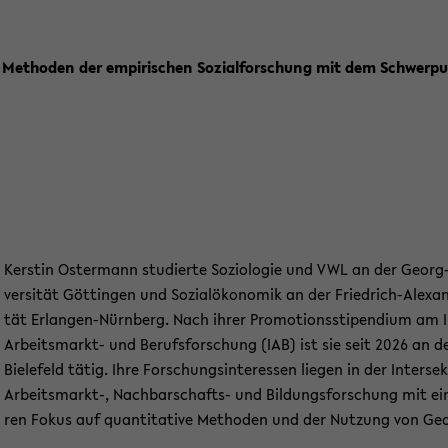
eich Me­tho­den der em­pi­ri­schen So­zi­al­for­schung mit dem Schwer
Kers­tin Os­ter­mann stu­dier­te So­zio­lo­gie und VWL an der Georg
ver­si­tät Göt­tin­gen und So­zi­al­öko­no­mik an der Friedrich-​Alexan
tät Erlangen-​Nürnberg. Nach ihrer Pro­mo­ti­ons­sti­pen­di­um am In
Arbeitsmarkt-​ und Be­rufs­for­schung (IAB) ist sie seit 2026 an der
Bie­le­feld tätig. Ihre For­schungs­in­ter­es­sen lie­gen in der In­ter­sek
Arbeitsmarkt-​, Nachbarschafts-​ und Bil­dungs­for­schung mit ei
ren Fokus auf quan­ti­ta­ti­ve Me­tho­den und der Nut­zung von Geo