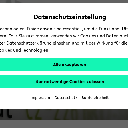
Automatische
skip
skip
skip
Inhaltswechsel
to
to
to
Datenschutzeinstellung
vermeiden
main
main
footer
content
menu
chnologien. Einige davon sind essentiell, um die Funktionalit
sern. Falls Sie zustimmen, verwenden wir Cookies und Daten auc
nter
Datenschutzerklärung
einsehen und mit der Wirkung für die 
ookies und Technologien.
Alle akzeptieren
Nur notwendige Cookies zulassen
A
sc
Impressum
Datenschutz
Barrierefreiheit