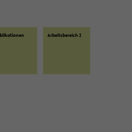
bli­ka­tio­nen
Ar­beits­be­reich 2