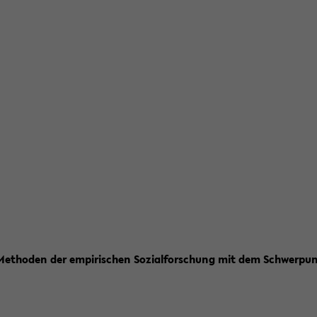
ch Me­tho­den der em­pi­ri­schen So­zi­al­for­schung mit dem Schwer­p