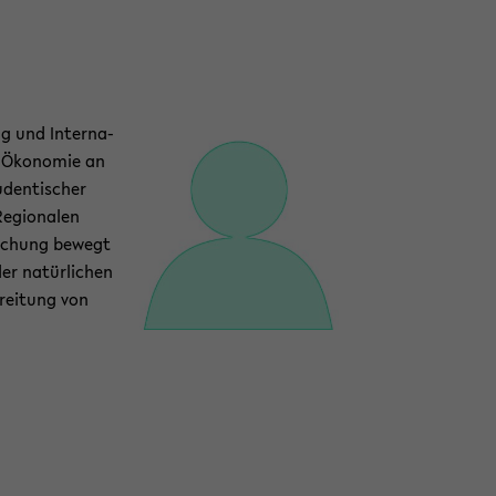
ng und In­ter­na­
nd Öko­no­mie an
­den­ti­scher
e­gio­na­len
r­schung be­wegt
er na­tür­li­chen
brei­tung von