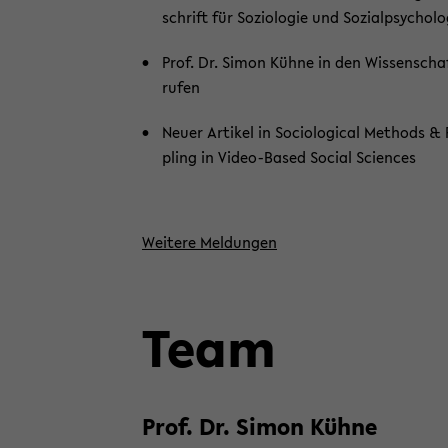
schrift für So­zio­lo­gie und So­zi­al­psy­cho­l
Prof. Dr. Simon Kühne in den Wis­sen­schaf
ru­fen
Neuer Ar­ti­kel in So­cio­lo­gi­cal Me­thods
pling in Video-​Based So­cial Sci­en­ces
Wei­te­re Mel­dun­gen
Team
Prof. Dr. Simon Kühne