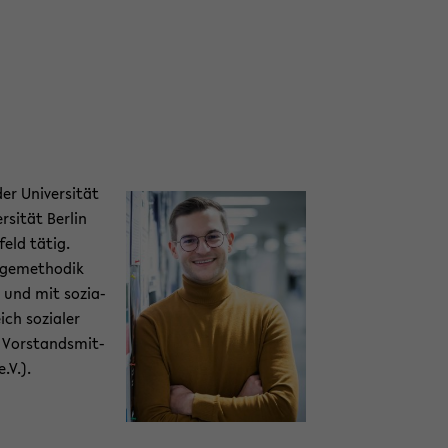
r Uni­ver­si­tät
sität Ber­lin
feld tätig.
ge­me­tho­dik
zu und mit so­zia­
ich so­zia­ler
t Vor­stands­mit­
.V.).