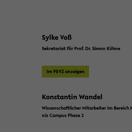
Sylke Voß
Se­kre­ta­ri­at für Prof. Dr. Simon Kühne
Im PEVZ an­zei­gen
Kon­stan­tin Wan­del
Wis­sen­schaft­li­cher Mit­ar­bei­ter im Be­rei
niz Cam­pus Phase 2