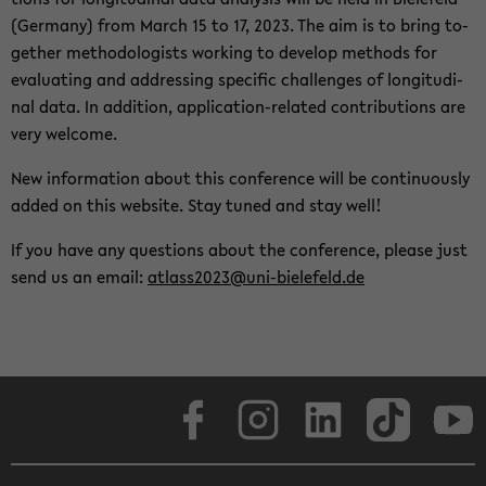
(Ger­many) from March 15 to 17, 2023. The aim is to bring to­
gether method­ol­o­gists work­ing to de­velop meth­ods for
eval­u­at­ing and ad­dress­ing spe­cific chal­lenges of lon­gi­tu­di­
nal data. In ad­di­tion, application-​related con­tri­bu­tions are
very wel­come.
New in­for­ma­tion about this con­fer­ence will be con­tin­u­ously
added on this web­site. Stay tuned and stay well!
If you have any ques­tions about the con­fer­ence, please just
send us an email:
atlass2023@uni-​bielefeld.de
Face­book
In­sta­gram
LinkedIn
Tik­Tok
Y