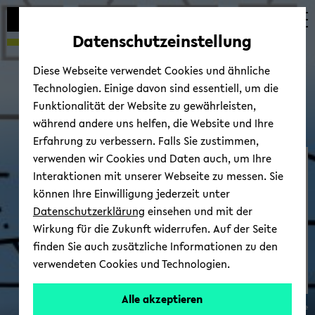
avoid
zum
zum
zum
automatic
Hauptinhalt
Hauptmenü
Fußbereich
Datenschutzeinstellung
content
wechseln
wechseln
wechseln
change
Diese Webseite verwendet Cookies und ähnliche
Technologien. Einige davon sind essentiell, um die
Funktionalität der Website zu gewährleisten,
während andere uns helfen, die Website und Ihre
Erfahrung zu verbessern. Falls Sie zustimmen,
verwenden wir Cookies und Daten auch, um Ihre
Lon­gi­tu­di­nal Data Analy­
Interaktionen mit unserer Webseite zu messen. Sie
sis in So­cial Sci­ence
können Ihre Einwilligung jederzeit unter
Datenschutzerklärung
einsehen und mit der
Wirkung für die Zukunft widerrufen. Auf der Seite
finden Sie auch zusätzliche Informationen zu den
verwendeten Cookies und Technologien.
Alle akzeptieren
© Fakultät für Sozi­olo­gie