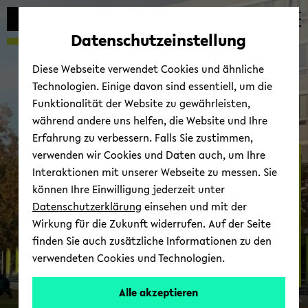
Automatische
zum
zum
zum
Inhaltswechsel
Hauptinhalt
Hauptmenü
Fußbereich
Datenschutzeinstellung
vermeiden
wechseln
wechseln
wechseln
Diese Webseite verwendet Cookies und ähnliche
Technologien. Einige davon sind essentiell, um die
Funktionalität der Website zu gewährleisten,
während andere uns helfen, die Website und Ihre
Erfahrung zu verbessern. Falls Sie zustimmen,
verwenden wir Cookies und Daten auch, um Ihre
so­zu­sa­gen
Interaktionen mit unserer Webseite zu messen. Sie
können Ihre Einwilligung jederzeit unter
Datenschutzerklärung
einsehen und mit der
Wirkung für die Zukunft widerrufen. Auf der Seite
finden Sie auch zusätzliche Informationen zu den
verwendeten Cookies und Technologien.
Alle akzeptieren
© so­zu­sa­gen