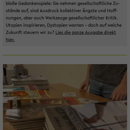
bloße Ge­dan­ken­spie­le: Sie neh­men ge­sell­schaft­li­che Zu­
stän­de auf, sind Aus­druck kol­lek­ti­ver Ängs­te und Hoff­
nun­gen, aber auch Werk­zeu­ge ge­sell­schaft­li­cher Kri­tik.
Uto­pien in­spi­rie­ren, Dys­to­pien war­nen – doch auf wel­che
Zu­kunft steu­ern wir zu?
Lies die ganze Aus­ga­be di­rekt
hier.