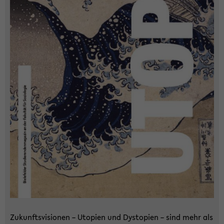
Zu­kunfts­vi­sio­nen – Uto­pien und Dys­to­pien – sind mehr als