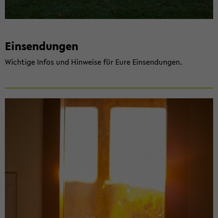
Ein­sen­dun­gen
Wich­ti­ge Infos und Hin­wei­se für Eure Ein­sen­dun­gen.