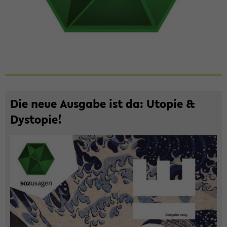
Die neue Aus­ga­be ist da: Uto­pie &
Dys­to­pie!