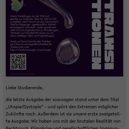
Liebe Stu­die­ren­de,
die letz­te Aus­ga­be der so­zu­sa­gen stand unter dem Titel
„Uto­pie/Dys­to­pie“ – und spürt den Ex­tre­men mög­li­cher
Zu­künf­te nach. Au­ßer­dem ist sie un­se­re erste zwei­ge­teil­
te Aus­ga­be. Wir haben uns mit der bru­ta­len Rea­li­tät von
Rechts­ruck, Kli­ma­kri­se und ge­sell­schaft­li­chen Span­nun­