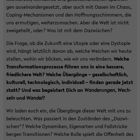
gen aus­ein­an­der­ge­setzt, aber auch mit Oasen im Chaos,
Coping-​Mechanismen und den Hoff­nungs­schim­mern, die
uns er­mu­ti­gen, wei­ter­zu­ma­chen. Aber die Welt ist nicht
zwei­ge­teilt, oder? Was ist mit dem
Da­zwi­schen
?
Die Frage, ob die Zu­kunft eine Uto­pie oder eine Dys­to­pie
wird, hängt letzt­lich davon ab, wel­che Wei­chen wir heute
stel­len, wohin wir bli­cken, wie wir uns ver­än­dern.
Wel­che
Trans­for­ma­ti­ons­pro­zes­se füh­ren uns in eine bes­se­re,
fried­li­che­re Welt? Wel­che Über­gän­ge – ge­sell­schaft­lich,
kul­tu­rell, tech­no­lo­gisch, in­di­vi­du­ell – fin­den ge­ra­de jetzt
statt? Und was be­geis­tert Dich an
Wan­de­run­gen
,
Wech­
seln
und
Wan­del
?
Wir laden euch ein, die Über­gän­ge die­ser Welt mit uns zu
be­leuch­ten. Was pas­siert in den Zu­stän­den des „Da­zwi­
schen“? Wel­che Dy­na­mi­ken, Ei­gen­ar­ten und Fall­stri­cke
ber­gen Tran­si­tio­nen? Wel­che Rolle spielt die Of­fen­heit des