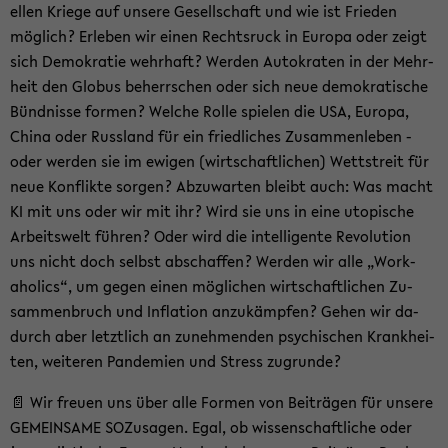
el­len Krie­ge auf un­se­re Ge­sell­schaft und wie ist Frie­den
mög­lich? Er­le­ben wir einen Rechts­ruck in Eu­ro­pa oder zeigt
sich De­mo­kra­tie wehr­haft? Wer­den Au­to­kra­ten in der Mehr­
heit den Glo­bus be­herr­schen oder sich neue de­mo­kra­ti­sche
Bünd­nis­se for­men? Wel­che Rolle spie­len die USA, Eu­ro­pa,
China oder Russ­land für ein fried­li­ches Zu­sam­men­le­ben -
oder wer­den sie im ewi­gen (wirt­schaft­li­chen) Wett­streit für
neue Kon­flik­te sor­gen? Ab­zu­war­ten bleibt auch: Was macht
KI mit uns oder wir mit ihr? Wird sie uns in eine uto­pi­sche
Ar­beits­welt füh­ren? Oder wird die in­tel­li­gen­te Re­vo­lu­ti­on
uns nicht doch selbst ab­schaf­fen? Wer­den wir alle „Work­
aho­lics“, um gegen einen mög­li­chen wirt­schaft­li­chen Zu­
sam­men­bruch und In­fla­ti­on an­zu­kämp­fen? Gehen wir da­
durch aber letzt­lich an zu­neh­men­den psy­chi­schen Krank­hei­
ten, wei­te­ren Pan­de­mien und Stress zu­grun­de?
📄 Wir freu­en uns über alle For­men von Bei­trä­gen für un­se­re
GE­MEIN­SA­ME SO­Zu­sa­gen. Egal, ob wis­sen­schaft­li­che oder