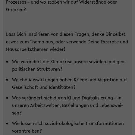
Pro­zes­ses – und wo sto­ßen wir auf Wi­der­stän­de oder
Gren­zen?
Lass Dich in­spi­rie­ren von die­sen Fra­gen, denke Dir selbst
etwas zum Thema aus, oder ver­wen­de Deine Ex­zerp­te und
Haus­ar­beits­the­men wie­der!
Wie ver­än­dert die Kli­ma­kri­se un­se­re so­zia­len und geo­
po­li­ti­schen Struk­tu­ren?
Wel­che Aus­wir­kun­gen haben Krie­ge und Mi­gra­ti­on auf
Ge­sell­schaft und Iden­ti­tä­ten?
Was ver­än­dert sich durch KI und Di­gi­ta­li­sie­rung – in
un­se­ren Ar­beits­wel­ten, Be­zie­hun­gen und Le­bens­wei­
sen?
Wie las­sen sich sozial-​ökologische Trans­for­ma­tio­nen
vor­an­trei­ben?