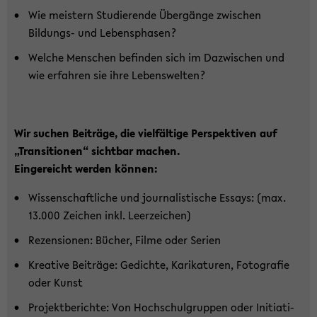
Wie meis­tern Stu­die­ren­de Über­gän­ge zwi­schen
Bildungs-​ und Le­bens­pha­sen?
Wel­che Men­schen be­fin­den sich im Da­zwi­schen und
wie er­fah­ren sie ihre Le­bens­wel­ten?
Wir su­chen Bei­trä­ge, die viel­fäl­ti­ge Per­spek­ti­ven auf
„Tran­si­tio­nen“ sicht­bar ma­chen.
Ein­ge­reicht wer­den kön­nen:
Wis­sen­schaft­li­che und jour­na­lis­ti­sche Es­says: (max.
13.000 Zei­chen inkl. Leer­zei­chen)
Re­zen­sio­nen: Bü­cher, Filme oder Se­ri­en
Krea­ti­ve Bei­trä­ge: Ge­dich­te, Ka­ri­ka­tu­ren, Fo­to­gra­fie
oder Kunst
Pro­jekt­be­rich­te: Von Hoch­schul­grup­pen oder In­itia­ti­