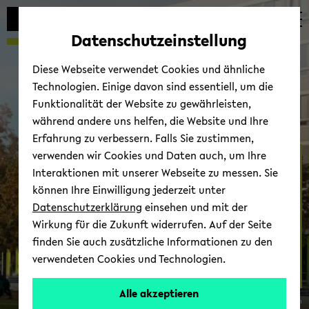
Automatische
zum
zum
zum
Inhaltswechsel
Hauptinhalt
Hauptmenü
Fußbereich
Datenschutzeinstellung
vermeiden
wechseln
wechseln
wechseln
Diese Webseite verwendet Cookies und ähnliche
Technologien. Einige davon sind essentiell, um die
Funktionalität der Website zu gewährleisten,
während andere uns helfen, die Website und Ihre
Erfahrung zu verbessern. Falls Sie zustimmen,
verwenden wir Cookies und Daten auch, um Ihre
so­zu­sa­gen
Interaktionen mit unserer Webseite zu messen. Sie
können Ihre Einwilligung jederzeit unter
Datenschutzerklärung
einsehen und mit der
Wirkung für die Zukunft widerrufen. Auf der Seite
finden Sie auch zusätzliche Informationen zu den
verwendeten Cookies und Technologien.
Call
Alle akzeptieren
© so­zu­sa­gen
for