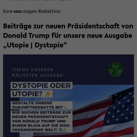
Eure
soz
usagen-​Redaktion
Bei­trä­ge zur neuen Prä­si­dent­schaft von
Do­nald Trump für un­se­re neue Aus­ga­be
„Uto­pie | Dys­to­pie“