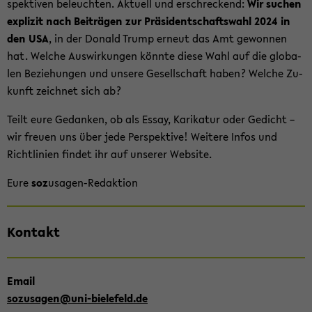
spek­ti­ven be­leuch­ten. Ak­tu­ell und er­schre­ckend:
Wir su­chen
ex­pli­zit nach Bei­trä­gen zur Prä­si­dent­schafts­wahl 2024 in
den USA
, in der Do­nald Trump er­neut das Amt ge­won­nen
hat. Wel­che Aus­wir­kun­gen könn­te diese Wahl auf die glo­ba­
len Be­zie­hun­gen und un­se­re Ge­sell­schaft haben? Wel­che Zu­
kunft zeich­net sich ab?
Teilt eure Ge­dan­ken, ob als Essay, Ka­ri­ka­tur oder Ge­dicht –
wir freu­en uns über jede Per­spek­ti­ve! Wei­te­re Infos und
Richt­li­ni­en fin­det ihr auf un­se­rer Web­site.
Eure
soz
usagen-​Redaktion
Zum
Kon­takt
Haupt­
in­
halt
Email
der
so­zu­sa­gen@uni-​bielefeld.de
Sek­