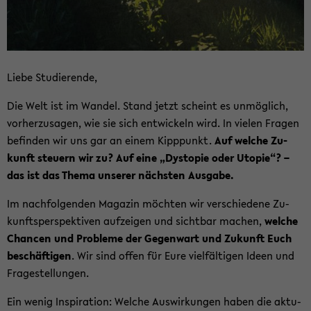
Liebe Stu­die­ren­de,
Die Welt ist im Wan­del. Stand jetzt scheint es un­mög­lich,
vor­her­zu­sa­gen, wie sie sich ent­wi­ckeln wird. In vie­len Fra­gen
be­fin­den wir uns gar an einem Kipp­punkt.
Auf wel­che Zu­
kunft steu­ern wir zu? Auf eine „Dys­to­pie oder Uto­pie“? –
das ist das Thema un­se­rer nächs­ten Aus­ga­be.
Im nach­fol­gen­den Ma­ga­zin möch­ten wir ver­schie­de­ne Zu­
kunfts­per­spek­ti­ven auf­zei­gen und sicht­bar ma­chen,
wel­che
Chan­cen und Pro­ble­me der Ge­gen­wart und Zu­kunft Euch
be­schäf­ti­gen
. Wir sind offen für Eure viel­fäl­ti­gen Ideen und
Fra­ge­stel­lun­gen.
Ein wenig In­spi­ra­ti­on: Wel­che Aus­wir­kun­gen haben die ak­tu­