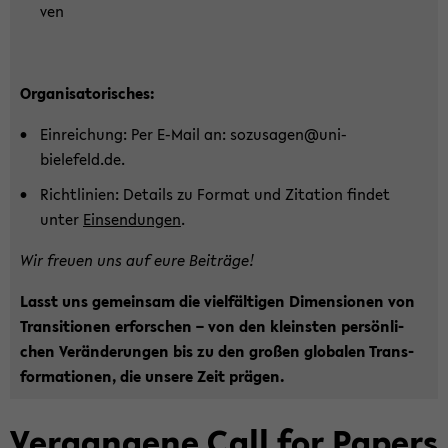
ven
Or­ga­ni­sa­to­ri­sches:
Ein­rei­chung: Per E-​Mail an: so­zu­sa­gen@uni-​
bielefeld.de.
Richt­li­ni­en: De­tails zu For­mat und Zi­ta­ti­on fin­det
unter
Ein­sen­dun­gen
.
Wir freu­en uns auf eure Bei­trä­ge!
Lasst uns ge­mein­sam die viel­fäl­ti­gen Di­men­sio­nen von
Tran­si­tio­nen er­for­schen – von den kleins­ten per­sön­li­
chen Ver­än­de­run­gen bis zu den gro­ßen glo­ba­len Trans­
for­ma­tio­nen, die un­se­re Zeit prä­gen.
Ver­gan­ge­ne Call for Pa­pers