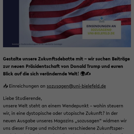
Ge­stal­te un­se­re Zu­kunfts­de­bat­te mit – wir su­chen Bei­trä­ge
zur neuen Prä­si­dent­schaft von Do­nald Trump und euren
Blick auf die sich ver­än­dern­de Welt! 🌍✍️
📥 Ein­rei­chun­gen an
so­zu­sa­gen@uni-​bielefeld.de
Liebe Stu­die­ren­de,
un­se­re Welt steht an einem Wen­de­punkt – wohin steu­ern
wir, in eine dys­to­pi­sche oder uto­pi­sche Zu­kunft? In der
neuen Aus­ga­be un­se­res Ma­ga­zins „so­zu­sa­gen“ wid­men wir
uns die­ser Frage und möch­ten ver­schie­de­ne Zu­kunfts­per­