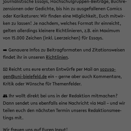
jour­na­lis­ti­sche Es­says, Hochschulgruppen-​Beiträge, Buch­re­
zen­sio­nen oder Ge­dich­te, bis hin zu aus­ge­fal­le­nen Co­mics
oder Ka­ri­ka­tu­ren: Wir fin­den eine Mög­lich­keit, Euch mit­wir­
ken zu las­sen! Je nach­dem, wel­ches For­mat Ihr ein­reicht,
gel­ten al­ler­dings klei­ne­re Richt­li­nie­ren, z.B. ein Ma­xi­mum
von 15.000 Zei­chen (inkl. Leer­zei­chen) für Es­says.
➡️ Ge­naue­re Infos zu Bei­trag­for­ma­ten und Zi­ta­ti­ons­wei­sen
fin­det ihr in un­se­ren
Richt­li­ni­en
.
📧 Reicht uns eure ers­ten Ent­wür­fe per Mail an
so­zu­sa­
gen@uni-​bielefeld.de
ein – gerne aber auch Kom­men­ta­re,
Kri­tik oder Wün­sche für The­men­fel­der.
👥 Ihr wollt di­rekt bei uns in der Re­dak­ti­on mit­ma­chen?
Dann sen­det uns eben­falls eine Nach­richt via Mail – und wir
tei­len euch den nächs­ten Ter­min un­se­res Re­dak­ti­ons­mee­
tings mit.
Wir freu­en uns auf Euren Input!