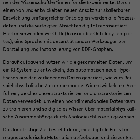
nen der Wis­sen­schaft­ler*innen für die Ex­pe­ri­men­te. Durch
einen von uns ent­wi­ckel­ten neuen An­satz zur ska­lier­ba­ren
Ent­wick­lung um­fang­rei­cher On­to­lo­gien wer­den alle Pro­zess­
da­ten und die ver­folg­ten Ab­sich­ten di­gi­tal re­prä­sen­tiert.
Hier­für ver­wen­den wir OTTR (Re­a­son­able On­to­lo­gy Tem­pla­
tes), eine Spra­che mit un­ter­stüt­zen­den Werk­zeu­gen zur
Dar­stel­lung und In­stan­zi­ie­rung von RDF-​Graphen.
Dar­auf auf­bau­end nut­zen wir die ge­sam­mel­ten Daten, um
ein KI-​System zu ent­wi­ckeln, das au­to­ma­tisch neue Hy­po­
the­sen aus den vor­lie­gen­den Daten ge­ne­riert, wie zum Bei­
spiel phy­si­ka­li­sche Zu­sam­men­hän­ge. Wir ent­wi­ckeln ein Ver­
fah­ren, wel­ches diese struk­tu­rier­ten und un­struk­tu­rier­ten
Daten ver­wen­det, um einen hoch­di­men­sio­na­len Da­ten­raum
zu trai­nie­ren und so di­gi­ta­les Wis­sen über ma­te­ri­al­phy­si­ka­li­
sche Zu­sam­men­hän­ge durch Ana­lo­gie­schlüs­se zu ge­win­nen.
Das lang­fris­ti­ge Ziel be­steht darin, eine di­gi­ta­le Basis für
ma­gne­to­ka­lo­ri­sche Ma­te­ria­li­en auf­zu­bau­en und sie zur Ent­