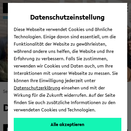
Automatische
zum
zum
zum
Inhaltswechsel
Hauptinhalt
Hauptmenü
Fußbereich
Datenschutzeinstellung
vermeiden
wechseln
wechseln
wechseln
Diese Webseite verwendet Cookies und ähnliche
Technologien. Einige davon sind essentiell, um die
Funktionalität der Website zu gewährleisten,
während andere uns helfen, die Website und Ihre
Erfahrung zu verbessern. Falls Sie zustimmen,
verwenden wir Cookies und Daten auch, um Ihre
Interaktionen mit unserer Webseite zu messen. Sie
können Ihre Einwilligung jederzeit unter
© Uni­ver­si­tät Bie­le­feld
Datenschutzerklärung
einsehen und mit der
Bread­
Se­man­ti­sche Da­ten­ban­ken
Pro­jek­te
Wirkung für die Zukunft widerrufen. Auf der Seite
crumb
finden Sie auch zusätzliche Informationen zu den
Di­Pro­Mag
über­
verwendeten Cookies und Technologien.
sprin­
gen
Alle akzeptieren
und