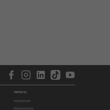
Face­book
In­sta­gram
Lin­ke­dIn
Tik­Tok
You­tube
Weiteres
Im­pres­sum
Da­ten­schutz