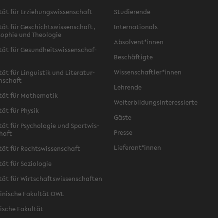
­tät für Er­zie­hungs­wis­sen­schaft
Stu­die­ren­de
­tät für Ge­schichts­wis­sen­schaft,
In­ter­na­tio­nals
­so­phie und Theo­lo­gie
Ab­sol­vent*innen
­tät für Ge­sund­heits­wis­sen­schaf­
Be­schäf­tig­te
Wis­sen­schaft­ler*innen
tät für Lin­gu­is­tik und Li­te­ra­tur­
n­schaft
Leh­ren­de
­tät für Ma­the­ma­tik
Wei­ter­bil­dungs­in­ter­es­sier­te
­tät für Phy­sik
Gäste
­tät für Psy­cho­lo­gie und Sport­wis­
Pres­se
chaft
Lie­fe­rant*innen
­tät für Rechts­wis­sen­schaft
tät für So­zio­lo­gie
­tät für Wirt­schafts­wis­sen­schaf­ten
zi­ni­sche Fa­kul­tät OWL
i­sche Fa­kul­tät