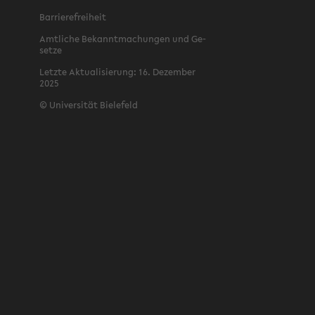
Bar­rie­re­frei­heit
Amt­li­che Be­kannt­ma­chun­gen und Ge­
set­ze
Letz­te Ak­tua­li­sie­rung: 16. De­zem­ber
2025
©
Uni­ver­si­tät Bie­le­feld