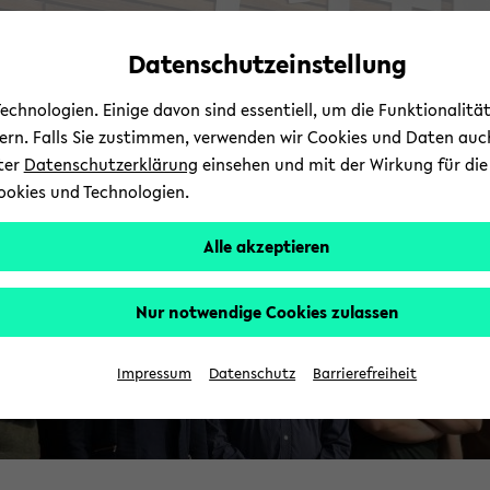
Automatische
zum
zum
zum
Inhaltswechsel
Hauptinhalt
Hauptmenü
Fußbereich
Datenschutzeinstellung
vermeiden
wechseln
wechseln
wechseln
chnologien. Einige davon sind essentiell, um die Funktionalit
sern. Falls Sie zustimmen, verwenden wir Cookies und Daten auc
nter
Datenschutzerklärung
einsehen und mit der Wirkung für die 
ookies und Technologien.
Alle akzeptieren
Nur notwendige Cookies zulassen
Impressum
Datenschutz
Barrierefreiheit