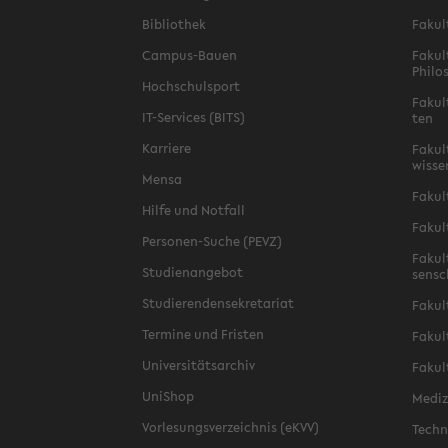
Bi­blio­thek
Fa­kul
Campus-​Bauen
Fa­kul
Phi­lo
Hoch­schul­sport
Fa­kul
IT-​Services (BITS)
ten
Kar­rie­re
Fa­kul­
wis­se
Mensa
Fa­kul
Hilfe und Not­fall
Fa­kul
Personen-​Suche (PEVZ)
Fa­kul
Stu­di­en­an­ge­bot
sen­s
Stu­die­ren­den­se­kre­ta­ri­at
Fa­kul
Ter­mi­ne und Fris­ten
Fa­kul­
Uni­ver­si­täts­ar­chiv
Fa­kul
Uni­Shop
Me­di­
Vor­le­sungs­ver­zeich­nis (eKVV)
Tech­n