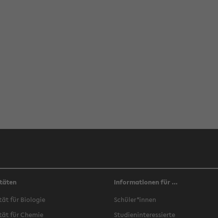
täten
Informationen für ...
­tät für Bio­lo­gie
Schü­ler*innen
­tät für Che­mie
Stu­di­en­in­ter­es­sier­te