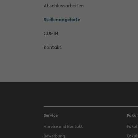
Ab­schluss­ar­bei­ten
Stel­len­an­ge­bo­te
CUMIN
Kon­takt
Service
Fakul
An­rei­se und Kon­takt
Fa­kul
Be­wer­bung
Fa­kul