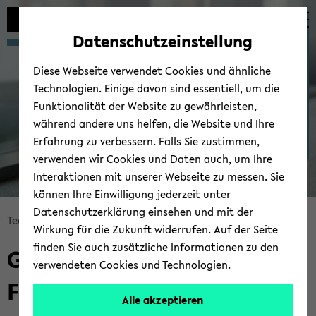
Automatische
skip
skip
skip
Inhaltswechsel
to
to
to
Gre­mi­en
Datenschutzeinstellung
vermeiden
main
main
footer
content
menu
Diese Webseite verwendet Cookies und ähnliche
Technologien. Einige davon sind essentiell, um die
Funktionalität der Website zu gewährleisten,
während andere uns helfen, die Website und Ihre
Erfahrung zu verbessern. Falls Sie zustimmen,
verwenden wir Cookies und Daten auch, um Ihre
Interaktionen mit unserer Webseite zu messen. Sie
können Ihre Einwilligung jederzeit unter
Datenschutzerklärung
einsehen und mit der
skip
Tech­ni­sche Fa­kul­tät
Fa­kul­tät
Gre­mi­en
Wirkung für die Zukunft widerrufen. Auf der Seite
breadcrumb
finden Sie auch zusätzliche Informationen zu den
Gre­mi­en der Tech­ni­schen
navigation
verwendeten Cookies und Technologien.
to
Fa­kul­tät
main
Alle akzeptieren
content