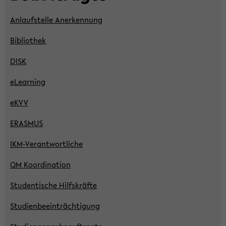
An­lauf­stel­le An­er­ken­nung
Bi­blio­thek
DISK
eLear­ning
eKVV
ERAS­MUS
IKM-​Verantwortliche
QM Ko­or­di­na­ti­on
Stu­den­ti­sche Hilfs­kräf­te
Stu­di­en­be­ein­träch­ti­gung