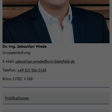
Dr.-Ing. Se­bas­ti­an Wrede
Grup­pen­lei­tung
E-​Mail
se­bas­ti­an.wrede@uni-​bielefeld.de
Te­le­fon
+49 521 106-​5148
Büro
CITEC 1-308
Pu­bli­ka­tio­nen