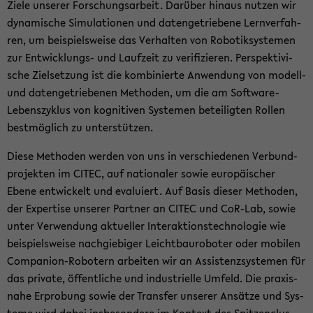
Ziele un­se­rer For­schungs­ar­beit. Dar­über hin­aus nut­zen wir
dy­na­mi­sche Si­mu­la­tio­nen und da­ten­ge­trie­be­ne Lern­ver­fah­
ren, um bei­spiels­wei­se das Ver­hal­ten von Ro­bo­tik­sys­te­men
zur Entwicklungs-​ und Lauf­zeit zu ve­ri­fi­zie­ren. Per­spek­ti­vi­
sche Ziel­set­zung ist die kom­bi­nier­te An­wen­dung von modell-​
und da­ten­ge­trie­be­nen Me­tho­den, um die am Software-​
Lebenszyklus von ko­gni­ti­ven Sys­te­men be­tei­lig­ten Rol­len
best­mög­lich zu un­ter­stüt­zen.
Diese Me­tho­den wer­den von uns in ver­schie­de­nen Ver­bund­
pro­jek­ten im CITEC, auf na­tio­na­ler sowie eu­ro­päi­scher
Ebene ent­wi­ckelt und eva­lu­iert. Auf Basis die­ser Me­tho­den,
der Ex­per­ti­se un­se­rer Part­ner an CITEC und CoR-​Lab, sowie
unter Ver­wen­dung ak­tu­el­ler In­ter­ak­ti­ons­tech­no­lo­gie wie
bei­spiels­wei­se nach­gie­bi­ger Leicht­bau­ro­bo­ter oder mo­bi­len
Companion-​Robotern ar­bei­ten wir an As­sis­tenz­sys­te­men für
das pri­va­te, öf­fent­li­che und in­dus­tri­el­le Um­feld. Die pra­xis­
na­he Er­pro­bung sowie der Trans­fer un­se­rer An­sät­ze und Sys­