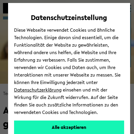
Automatische
skip
skip
skip
Inhaltswechsel
to
to
to
For­schungs­grup­pen der
Datenschutzeinstellung
vermeiden
main
main
footer
Tech­ni­schen Fa­kul­tät
content
menu
Diese Webseite verwendet Cookies und ähnliche
Technologien. Einige davon sind essentiell, um die
Funktionalität der Website zu gewährleisten,
während andere uns helfen, die Website und Ihre
Erfahrung zu verbessern. Falls Sie zustimmen,
verwenden wir Cookies und Daten auch, um Ihre
In­
Interaktionen mit unserer Webseite zu messen. Sie
tel­
können Ihre Einwilligung jederzeit unter
li­
Datenschutzerklärung
einsehen und mit der
gen­
skip
Tech­ni­sche Fa­kul­tät
For­schung
Wirkung für die Zukunft widerrufen. Auf der Seite
te
breadcrumb
finden Sie auch zusätzliche Informationen zu den
Sys­
AG Co­gni­ti­ve Sys­tems En­
navigation
verwendeten Cookies und Technologien.
te­
to
gi­nee­ring
me
main
Alle akzeptieren
content