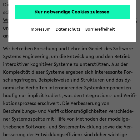
Die Grup­pe
Co­gni­ti­ve Sys­tems En­gi­nee­ring
ist eine For­
Nur notwendige Cookies zulassen
schungs­grup­pe unter der Lei­tung von
Dr.-Ing. Se­bas­ti­an
Wrede
, die im
Cen­ter Co­gni­ti­ve In­ter­ac­tion Tech­no­lo­gy CITEC
und der Tech­ni­schen Fa­kul­tät der Uni­ver­si­tät Bie­le­feld ver­
Impressum
Datenschutz
Barrierefreiheit
an­kert ist.
Wir be­trei­ben For­schung und Lehre im Ge­biet des Soft­ware
Sys­tems En­gi­nee­ring, um die Ent­wick­lung und den Be­trieb
in­ter­ak­ti­ver ko­gni­ti­ver Sys­te­me zu un­ter­stüt­zen. Aus der
Kom­ple­xi­tät die­ser Sys­te­me er­ge­ben sich in­ter­es­san­te For­
schungs­fra­gen. Bei­spiels­wei­se sind Struk­tu­ren und das dy­
na­mi­sche Ver­hal­ten in­ter­agie­ren­der Sys­tem­kom­po­nen­ten
häu­fig nur im­pli­zit ko­diert, was den Integrations-​ und Ve­ri­fi­
ka­ti­ons­pro­zess er­schwert. Die Ver­bes­se­rung von
Beschreibungs-​ und Ve­ri­fi­ka­ti­ons­mög­lich­kei­ten ver­schie­de­
ner Sys­tem­aspek­te mit Hilfe von Me­tho­den der mo­dell­ge­
trie­be­nen Software-​ und Sys­tem­ent­wick­lung sowie die Ver­
bes­se­rung der Ent­wick­lungs­ef­fi­zi­enz sind daher wich­ti­ge