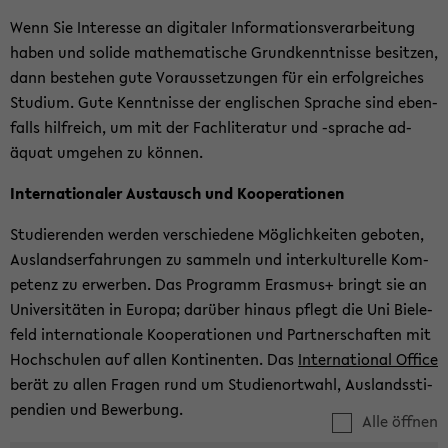
Wenn Sie In­ter­es­se an di­gi­ta­ler In­for­ma­ti­ons­ver­ar­bei­tung
haben und so­li­de ma­the­ma­ti­sche Grund­kennt­nis­se be­sit­zen,
dann be­stehen gute Vor­aus­set­zun­gen für ein er­folg­rei­ches
Stu­di­um. Gute Kennt­nis­se der eng­li­schen Spra­che sind eben­
falls hilf­reich, um mit der Fach­li­te­ra­tur und -​sprache ad­
äquat um­ge­hen zu kön­nen.
In­ter­na­tio­na­ler Aus­tausch und Ko­ope­ra­tio­nen
Stu­die­ren­den wer­den ver­schie­de­ne Mög­lich­kei­ten ge­bo­ten,
Aus­lands­er­fah­run­gen zu sam­meln und in­ter­kul­tu­rel­le Kom­
pe­tenz zu er­wer­ben. Das Pro­gramm Eras­mus+ bringt sie an
Uni­ver­si­tä­ten in Eu­ro­pa; dar­über hin­aus pflegt die Uni Bie­le­
feld in­ter­na­tio­na­le Ko­ope­ra­tio­nen und Part­ner­schaf­ten mit
Hoch­schu­len auf allen Kon­ti­nen­ten. Das
In­ter­na­tio­nal Of­fice
berät zu allen Fra­gen rund um Stu­di­en­ort­wahl, Aus­lands­sti­
pen­di­en und Be­wer­bung.
Alle öffnen