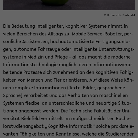
© Uni­ver­si­tät Bie­le­feld
Die Be­deu­tung in­tel­li­gen­ter, ko­gni­ti­ver Sys­te­me nimmt in
vie­len Be­rei­chen des All­tags zu. Mo­bi­le Service-​Roboter, per­
sön­li­che As­sis­ten­ten, hoch­au­to­ma­ti­sier­te Fer­ti­gungs­an­la­
gen, au­to­no­me Fahr­zeu­ge oder in­tel­li­gen­te Un­ter­stüt­zungs­
sys­te­me in Me­di­zin und Pfle­ge – all das macht die mo­der­ne
In­for­ma­ti­ons­tech­no­lo­gie mög­lich, deren in­for­ma­ti­ons­ver­ar­
bei­ten­de Pro­zes­se sich zu­neh­mend an den ko­gni­ti­ven Fä­hig­
kei­ten von Mensch und Tier ori­en­tie­ren. Auf diese Weise kön­
nen kom­ple­xe In­for­ma­tio­nen (Texte, Bil­der, ge­spro­che­ne
Spra­che) ver­ar­bei­tet und das Ver­hal­ten von ma­schi­nel­len
Sys­te­men fle­xi­bel an un­ter­schied­li­che und neu­ar­ti­ge Si­tua­
tio­nen an­ge­passt wer­den. Die Tech­ni­sche Fa­kul­tät der Uni­
ver­si­tät Bie­le­feld ver­mit­telt im maß­ge­schnei­der­ten Ba­che­
lor­stu­di­en­an­ge­bot „Ko­gni­ti­ve In­for­ma­tik“ sol­che pra­xis­re­le­
van­ten Fä­hig­kei­ten und Kennt­nis­se, wel­che die Stu­die­ren­den