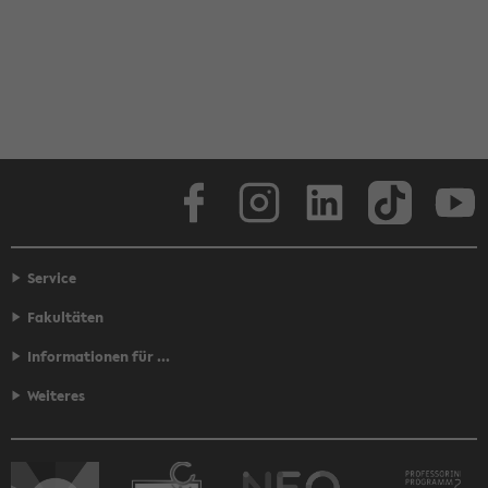
Face­book
In­sta­gram
Lin­ke­dIn
Tik­Tok
You
Service
Fakultäten
Informationen für ...
Weiteres