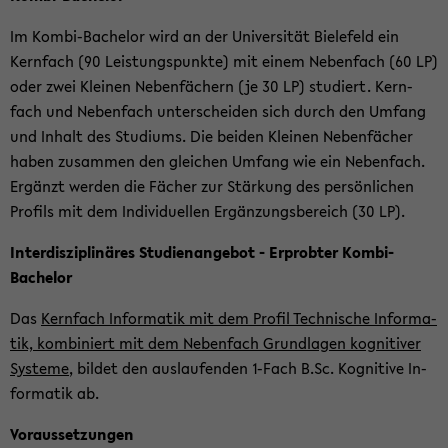
Im Kombi-​Bachelor wird an der Uni­ver­si­tät Bie­le­feld ein
Kern­fach (90 Leis­tungs­punk­te) mit einem Ne­ben­fach (60 LP)
oder zwei Klei­nen Ne­ben­fä­chern (je 30 LP) stu­diert. Kern­
fach und Ne­ben­fach un­ter­schei­den sich durch den Um­fang
und In­halt des Stu­di­ums. Die bei­den Klei­nen Ne­ben­fä­cher
haben zu­sam­men den glei­chen Um­fang wie ein Ne­ben­fach.
Er­gänzt wer­den die Fä­cher zur Stär­kung des per­sön­li­chen
Pro­fils mit dem In­di­vi­du­el­len Er­gän­zungs­be­reich (30 LP).
In­ter­dis­zi­pli­nä­res Stu­di­en­an­ge­bot - Er­prob­ter Kombi-​
Bachelor
Das
Kern­fach In­for­ma­tik mit dem Pro­fil Tech­ni­sche In­for­ma­
tik, kom­bi­niert mit dem Ne­ben­fach Grund­la­gen ko­gni­ti­ver
Sys­te­me
, bil­det den aus­lau­fen­den 1-​Fach B.Sc. Ko­gni­ti­ve In­
for­ma­tik ab.
Vor­aus­set­zun­gen