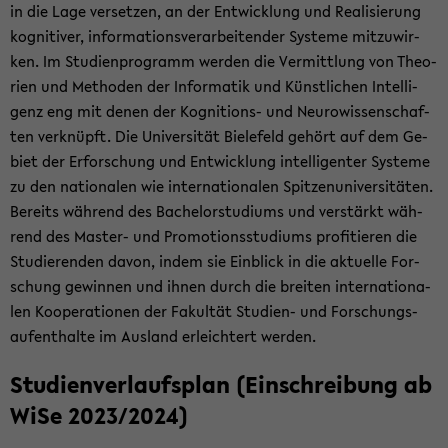
in die Lage ver­set­zen, an der Ent­wick­lung und Rea­li­sie­rung
ko­gni­ti­ver, in­for­ma­ti­ons­ver­ar­bei­ten­der Sys­te­me mit­zu­wir­
ken. Im Stu­di­en­pro­gramm wer­den die Ver­mitt­lung von Theo­
rien und Me­tho­den der In­for­ma­tik und Künst­li­chen In­tel­li­
genz eng mit denen der Kognitions-​ und Neu­ro­wis­sen­schaf­
ten ver­knüpft. Die Uni­ver­si­tät Bie­le­feld ge­hört auf dem Ge­
biet der Er­for­schung und Ent­wick­lung in­tel­li­gen­ter Sys­te­me
zu den na­tio­na­len wie in­ter­na­tio­na­len Spit­zen­uni­ver­si­tä­ten.
Be­reits wäh­rend des Ba­che­lor­stu­di­ums und ver­stärkt wäh­
rend des Master-​ und Pro­mo­ti­ons­stu­di­ums pro­fi­tie­ren die
Stu­die­ren­den davon, indem sie Ein­blick in die ak­tu­el­le For­
schung ge­win­nen und ihnen durch die brei­ten in­ter­na­tio­na­
len Ko­ope­ra­tio­nen der Fa­kul­tät Studien-​ und For­schungs­
auf­ent­hal­te im Aus­land er­leich­tert wer­den.
Stu­di­en­ver­laufs­plan (Ein­schrei­bung ab
WiSe 2023/2024)