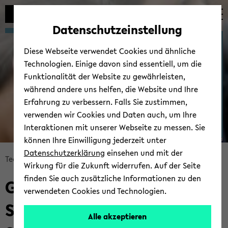
Automatische
zum
zum
zum
Inhaltswechsel
Hauptinhalt
Hauptmenü
Fußbereich
Datenschutzeinstellung
vermeiden
wechseln
wechseln
wechseln
Stu­di­en­gän­ge Ba­che­lor
Diese Webseite verwendet Cookies und ähnliche
Technologien. Einige davon sind essentiell, um die
Funktionalität der Website zu gewährleisten,
während andere uns helfen, die Website und Ihre
Erfahrung zu verbessern. Falls Sie zustimmen,
verwenden wir Cookies und Daten auch, um Ihre
Interaktionen mit unserer Webseite zu messen. Sie
können Ihre Einwilligung jederzeit unter
© Uni­ver­si­tät Bie­le­feld
Datenschutzerklärung
einsehen und mit der
Bread­
Tech­ni­sche Fa­kul­tät
Stu­di­um
Wirkung für die Zukunft widerrufen. Auf der Seite
crumb
finden Sie auch zusätzliche Informationen zu den
Grund­la­gen Ko­gni­ti­ver
über­
verwendeten Cookies und Technologien.
sprin­
Sys­te­me Ne­ben­fach (B.
gen
Alle akzeptieren
und