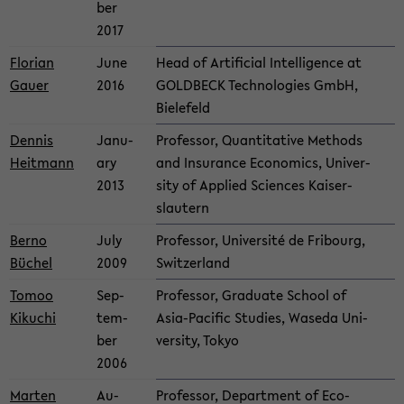
ber
2017
Flo­rian
June
Head of Ar­ti­fi­cial In­tel­li­gence at
Gauer
2016
GOLD­BECK Tech­nolo­gies GmbH,
Biele­feld
Den­nis
Jan­u­
Pro­fes­sor, Quan­ti­ta­tive Meth­ods
Heit­mann
ary
and In­sur­ance Eco­nom­ics, Uni­ver­
2013
sity of Ap­plied Sci­ences Kaiser­
slautern
Berno
July
Pro­fes­sor, Uni­ver­sité de Fri­bourg,
Büchel
2009
Switzer­land
Tomoo
Sep­
Pro­fes­sor, Grad­u­ate School of
Kikuchi
tem­
Asia-​Pacific Stud­ies, Waseda Uni­
ber
ver­sity, Tokyo
2006
Marten
Au­
Pro­fes­sor, De­part­ment of Eco­