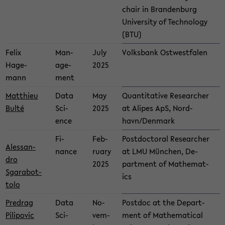
chair in Bran­den­burg
Uni­ver­sity of Tech­nol­ogy
(BTU)
Felix
Man­
July
Volks­bank Os­t­west­falen
Hage­
age­
2025
mann
ment
Matthieu
Data
May
Quan­ti­ta­tive Re­searcher
Bulté
Sci­
2025
at Alipes ApS, Nord­
ence
havn/Den­mark
Fi­
Feb­
Post­doc­toral Re­searcher
Alessan­
nance
ru­ary
at LMU München, De­
dro
2025
part­ment of Math­e­mat­
Sgarabot­
ics
tolo
Pre­drag
Data
No­
Post­doc at the De­part­
Pilipovic
Sci­
vem­
ment of Math­e­mat­i­cal