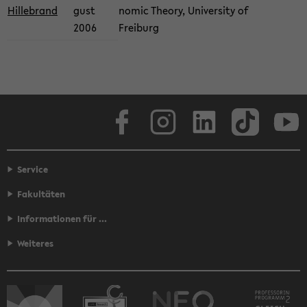
Hille­brand
gust
nomic The­ory, Uni­ver­sity of
2006
Freiburg
Face­book
In­sta­gram
LinkedIn
Tik­Tok
Y
Service
Fakultäten
Informationen für ...
Weiteres