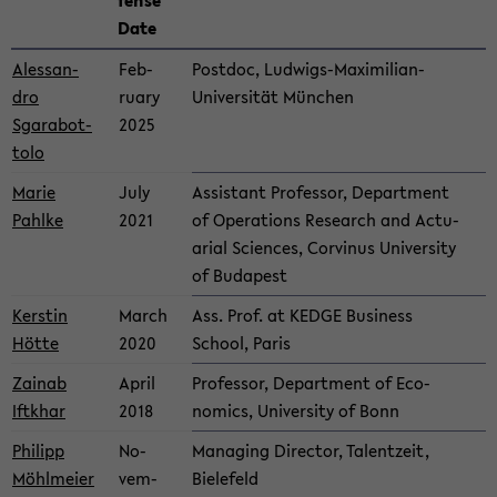
fense
Date
Alessan­
Feb­
Post­doc, Ludwigs-​Maximilian-
dro
ru­ary
Universität München
Sgarabot­
2025
tolo
Marie
July
As­sis­tant Pro­fes­sor, De­part­ment
Pahlke
2021
of Op­er­a­tions Re­search and Ac­tu­
ar­ial Sci­ences, Corv­i­nus Uni­ver­sity
of Bu­dapest
Ker­stin
March
Ass. Prof. at KEDGE Busi­ness
Hötte
2020
School, Paris
Zainab
April
Pro­fes­sor, De­part­ment of Eco­
Iftkhar
2018
nom­ics, Uni­ver­sity of Bonn
Philipp
No­
Man­ag­ing Di­rec­tor, Tal­entzeit,
Möhlmeier
vem­
Biele­feld