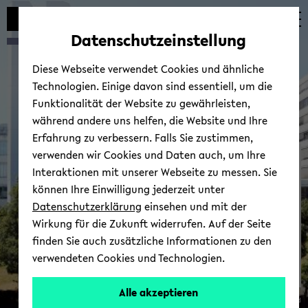
avoid
zum
zum
zum
automatic
Hauptinhalt
Hauptmenü
Fußbereich
Datenschutzeinstellung
content
wechseln
wechseln
wechseln
change
Diese Webseite verwendet Cookies und ähnliche
Technologien. Einige davon sind essentiell, um die
Funktionalität der Website zu gewährleisten,
während andere uns helfen, die Website und Ihre
Erfahrung zu verbessern. Falls Sie zustimmen,
verwenden wir Cookies und Daten auch, um Ihre
Place­ments
Interaktionen mit unserer Webseite zu messen. Sie
können Ihre Einwilligung jederzeit unter
Datenschutzerklärung
einsehen und mit der
Wirkung für die Zukunft widerrufen. Auf der Seite
finden Sie auch zusätzliche Informationen zu den
verwendeten Cookies und Technologien.
Alle akzeptieren
© Uni­ver­sität Biele­feld