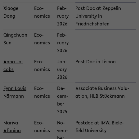
Xi­aoge
Eco­
Feb­
Post Doc at Zep­pelin
Dong
nom­ics
ru­ary
Uni­ver­sity in
2026
Friedrichshafen
Qingchuan
Eco­
Feb­
Sun
nom­ics
ru­ary
2026
Anna Ja­
Eco­
Jan­
Post Doc in Lis­bon
cobs
nom­ics
u­ary
2026
Fynn Louis
Eco­
De­
As­so­ciate Busi­ness Val­u­
Närmann
nom­ics
cem­
a­tion, HLB Stück­mann
ber
2025
Mariya
Eco­
No­
Post­doc at IMW, Biele­
Afon­ina
nom­ics
vem­
feld Uni­ver­sity
ber