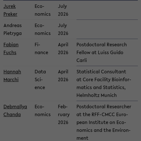
Jurek
Eco­
July
Preker
nom­ics
2026
An­dreas
Eco­
July
Pietryga
nom­ics
2026
Fabian
Fi­
April
Post­doc­toral Re­search
Fuchs
nance
2026
Fel­low at Luiss Guido
Carli
Han­nah
Data
April
Sta­tis­ti­cal Con­sul­tant
Marchi
Sci­
2026
at Core Fa­cil­ity Bioin­for­
ence
mat­ics and Sta­tis­tics,
Helmholtz Mu­nich
Deb­mallya
Eco­
Feb­
Post­doc­toral Re­searcher
Chanda
nom­ics
ru­ary
at the RFF-​CMCC Eu­ro­
2026
pean In­sti­tute on Eco­
nom­ics and the En­vi­ron­
ment