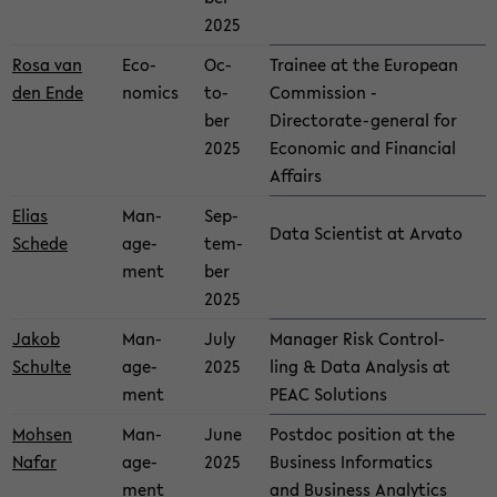
2025
Rosa van
Eco­
Oc­
Trainee at the Eu­ro­pean
den Ende
nom­ics
to­
Com­mis­sion -
ber
Directorate-​general for
2025
Eco­nomic and Fi­nan­cial
Af­fairs
Elias
Man­
Sep­
Data Sci­en­tist at Ar­vato
Schede
age­
tem­
ment
ber
2025
Jakob
Man­
July
Man­ager Risk Con­trol­
Schulte
age­
2025
ling & Data Analy­sis at
ment
PEAC So­lu­tions
Mohsen
Man­
June
Post­doc po­si­tion at the
Nafar
age­
2025
Busi­ness In­for­mat­ics
ment
and Busi­ness An­a­lyt­ics