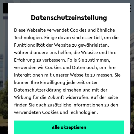
Automatische
zum
zum
zum
Inhaltswechsel
Hauptinhalt
Hauptmenü
Fußbereich
Datenschutzeinstellung
vermeiden
wechseln
wechseln
wechseln
Diese Webseite verwendet Cookies und ähnliche
Technologien. Einige davon sind essentiell, um die
Funktionalität der Website zu gewährleisten,
während andere uns helfen, die Website und Ihre
Erfahrung zu verbessern. Falls Sie zustimmen,
verwenden wir Cookies und Daten auch, um Ihre
iFUn
Interaktionen mit unserer Webseite zu messen. Sie
können Ihre Einwilligung jederzeit unter
Datenschutzerklärung
einsehen und mit der
Wirkung für die Zukunft widerrufen. Auf der Seite
finden Sie auch zusätzliche Informationen zu den
verwendeten Cookies und Technologien.
Alle akzeptieren
© Uni­ver­si­tät Bie­le­feld