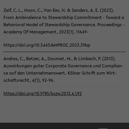
Zeif, C. L., Hoon, C., Van Ees, H. & San­ders, A. E. (2023).
From Am­bi­va­lence to Ste­ward­ship Com­mit­ment - To­ward a
Be­ha­vio­ral Model of Ste­ward­ship Go­ver­nan­ce. Pro­cee­dings -
Aca­de­my Of Ma­nage­ment, 2023(1). 11649-​
https://doi.org/10.5465/AM­PROC.2023.39bp
And­res, C., Bet­zer, A., Do­u­met, M., & Lim­bach, P. (2013).
Aus­wir­kun­gen guter Cor­po­ra­te Go­ver­nan­ce und Com­pli­an­
ce auf den Un­ter­neh­mens­wert. Köl­ner Schrift zum Wirt­
schafts­recht, 4(1), 92-96.
https://doi.org/10.9785/kszw.2013.4.1.92
Face­book
In­sta­gram
Lin­ke­dIn
Tik­Tok
You