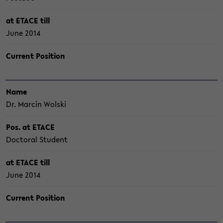
at ETACE till
June 2014
Cur­rent Po­si­ti­on
Name
Dr. Mar­cin Wol­ski
Pos. at ETACE
Doc­to­ral Stu­dent
at ETACE till
June 2014
Cur­rent Po­si­ti­on