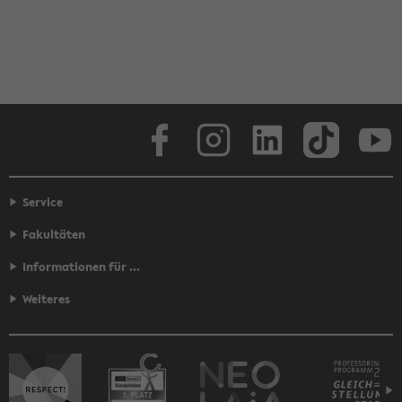
Face­book
In­sta­gram
Lin­ke­dIn
Tik­Tok
You
Service
Fakultäten
Informationen für ...
Weiteres