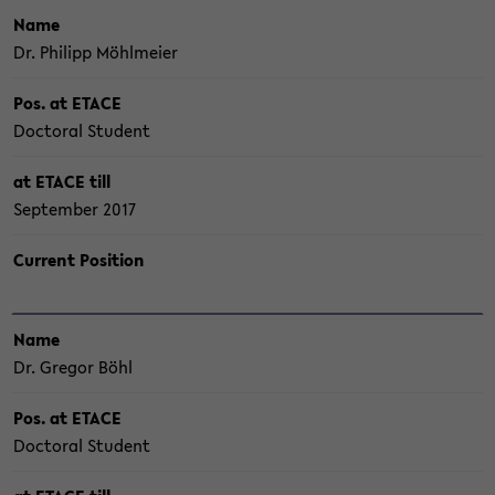
Name
Dr. Phil­ipp Möhl­mei­er
Pos. at ETACE
Doc­to­ral Stu­dent
at ETACE till
Sep­tem­ber 2017
Cur­rent Po­si­ti­on
Name
Dr. Gre­gor Böhl
Pos. at ETACE
Doc­to­ral Stu­dent