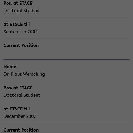
Pos. at ETACE
Doc­to­ral Stu­dent
at ETACE till
Sep­tem­ber 2009
Cur­rent Po­si­ti­on
Name
Dr. Klaus Wer­sching
Pos. at ETACE
Doc­to­ral Stu­dent
at ETACE till
De­cem­ber 2007
Cur­rent Po­si­ti­on