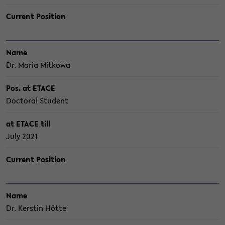
Cur­rent Po­si­ti­on
Name
Dr. Maria Mit­ko­wa
Pos. at ETACE
Doc­to­ral Stu­dent
at ETACE till
July 2021
Cur­rent Po­si­ti­on
Name
Dr. Kers­tin Hötte