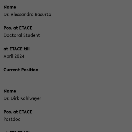
Name
Dr. Ales­san­dro Ba­sur­to
Pos. at ETACE
Doc­to­ral Stu­dent
at ETACE till
April 2024
Cur­rent Po­si­ti­on
Name
Dr. Dirk Kohlw­ey­er
Pos. at ETACE
Post­doc