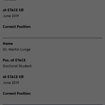
at ETACE till
June 2019
Cur­rent Po­si­ti­on
Name
Dr. Mar­tin Lunge
Pos. at ETACE
Doc­to­ral Stu­dent
at ETACE till
June 2019
Cur­rent Po­si­ti­on