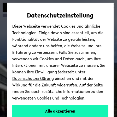
Automatische
zum
zum
zum
Inhaltswechsel
Hauptinhalt
Hauptmenü
Fußbereich
Datenschutzeinstellung
vermeiden
wechseln
wechseln
wechseln
Diese Webseite verwendet Cookies und ähnliche
Technologien. Einige davon sind essentiell, um die
Funktionalität der Website zu gewährleisten,
während andere uns helfen, die Website und Ihre
Erfahrung zu verbessern. Falls Sie zustimmen,
verwenden wir Cookies und Daten auch, um Ihre
ETACE Eco­no­mic Theo­ry
Interaktionen mit unserer Webseite zu messen. Sie
and Com­pu­ta­tio­nal Eco­
können Ihre Einwilligung jederzeit unter
no­mics (ETACE)
Datenschutzerklärung
einsehen und mit der
Wirkung für die Zukunft widerrufen. Auf der Seite
finden Sie auch zusätzliche Informationen zu den
verwendeten Cookies und Technologien.
Prof.
Alle akzeptieren
© Uni­ver­si­tät Bie­le­feld
Dr.