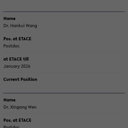
Name
Dr. Han­kui Wang
Pos. at ETACE
Post­doc
at ETACE till
Ja­nuary 2026
Cur­rent Po­si­ti­on
Name
Dr. Xin­gang Wen
Pos. at ETACE
Post­doc