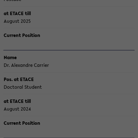
at ETACE till
Au­gust 2025
Cur­rent Po­si­ti­on
Name
Dr. Alex­andre Car­ri­er
Pos. at ETACE
Doc­to­ral Stu­dent
at ETACE till
Au­gust 2024
Cur­rent Po­si­ti­on