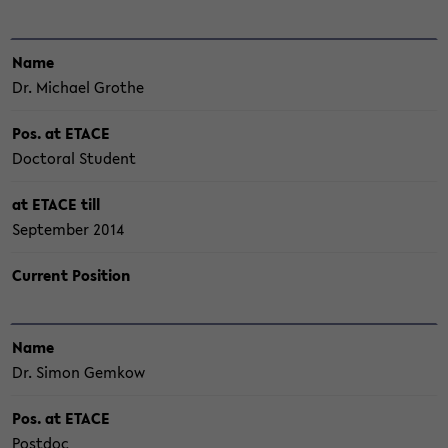
Name
Dr. Mi­cha­el Gro­the
Pos. at ETACE
Doc­to­ral Stu­dent
at ETACE till
Sep­tem­ber 2014
Cur­rent Po­si­ti­on
Name
Dr. Simon Gem­kow
Pos. at ETACE
Post­doc