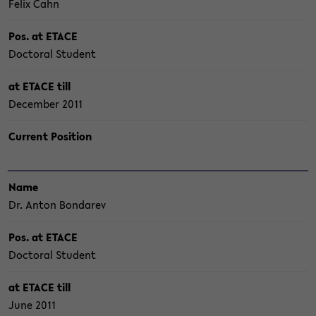
Felix Cahn
Pos. at ETACE
Doc­to­ral Stu­dent
at ETACE till
De­cem­ber 2011
Cur­rent Po­si­ti­on
Name
Dr. Anton Bon­da­rev
Pos. at ETACE
Doc­to­ral Stu­dent
at ETACE till
June 2011