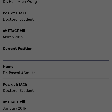
Dr. Hsin Mien Wang
Pos. at ETACE
Doc­to­ral Stu­dent
at ETACE till
March 2016
Cur­rent Po­si­ti­on
Name
Dr. Pas­cal Aß­muth
Pos. at ETACE
Doc­to­ral Stu­dent
at ETACE till
Ja­nuary 2016