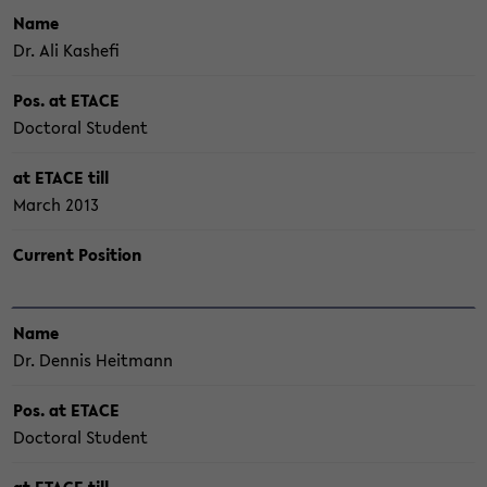
Name
Dr. Ali Kas­he­fi
Pos. at ETACE
Doc­to­ral Stu­dent
at ETACE till
March 2013
Cur­rent Po­si­ti­on
Name
Dr. Den­nis Heit­mann
Pos. at ETACE
Doc­to­ral Stu­dent