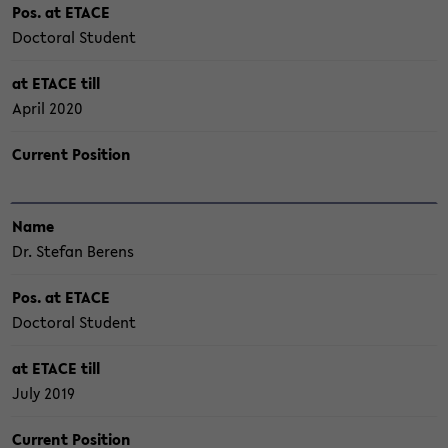
Pos. at ETACE
Doc­to­ral Stu­dent
at ETACE till
April 2020
Cur­rent Po­si­ti­on
Name
Dr. Ste­fan Be­rens
Pos. at ETACE
Doc­to­ral Stu­dent
at ETACE till
July 2019
Cur­rent Po­si­ti­on