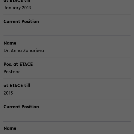
at ETACE till
Ja­nuary 2013
Cur­rent Po­si­ti­on
Name
Dr. Anna Za­ha­rie­va
Pos. at ETACE
Post­doc
at ETACE till
2013
Cur­rent Po­si­ti­on
Name