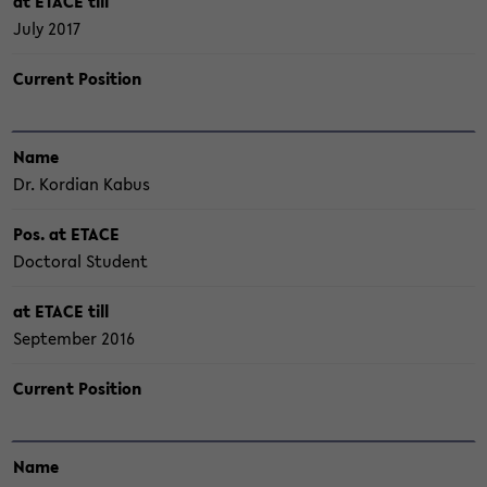
at ETACE till
July 2017
Cur­rent Po­si­ti­on
Name
Dr. Kor­di­an Kabus
Pos. at ETACE
Doc­to­ral Stu­dent
at ETACE till
Sep­tem­ber 2016
Cur­rent Po­si­ti­on
Name