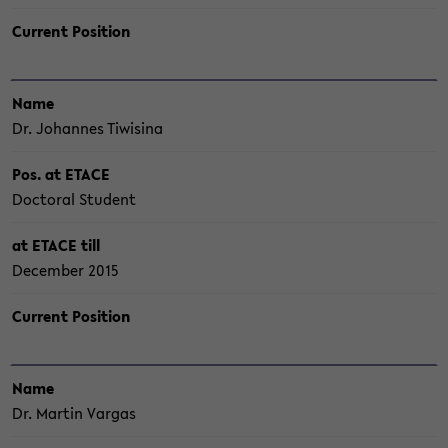
Cur­rent Po­si­ti­on
Name
Dr. Jo­han­nes Ti­wi­si­na
Pos. at ETACE
Doc­to­ral Stu­dent
at ETACE till
De­cem­ber 2015
Cur­rent Po­si­ti­on
Name
Dr. Mar­tin Var­gas