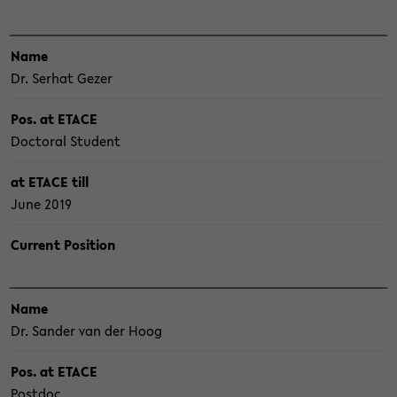
Name
Dr. Ser­hat Gezer
Pos. at ETACE
Doc­to­ral Stu­dent
at ETACE till
June 2019
Cur­rent Po­si­ti­on
Name
Dr. San­der van der Hoog
Pos. at ETACE
Post­doc