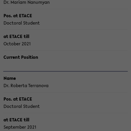
Dr. Ma­ri­am Na­nu­my­an
Pos. at ETACE
Doc­to­ral Stu­dent
at ETACE till
Oc­to­ber 2021
Cur­rent Po­si­ti­on
Name
Dr. Ro­ber­ta Ter­ra­no­va
Pos. at ETACE
Doc­to­ral Stu­dent
at ETACE till
Sep­tem­ber 2021