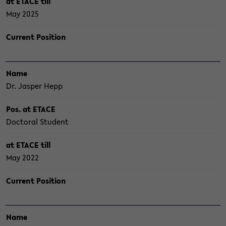
at ETACE till
May 2025
Cur­rent Po­si­ti­on
Name
Dr. Jasper Hepp
Pos. at ETACE
Doc­to­ral Stu­dent
at ETACE till
May 2022
Cur­rent Po­si­ti­on
Name