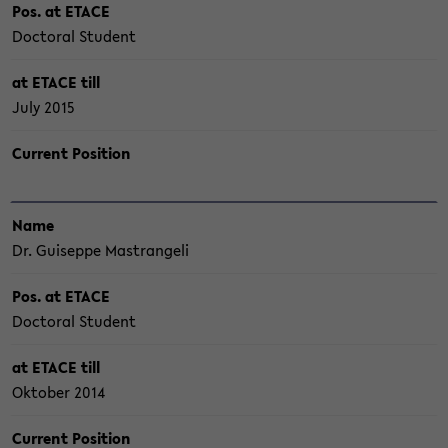
Pos. at ETACE
Doc­to­ral Stu­dent
at ETACE till
July 2015
Cur­rent Po­si­ti­on
Name
Dr. Gui­sep­pe Mastran­ge­li
Pos. at ETACE
Doc­to­ral Stu­dent
at ETACE till
Ok­to­ber 2014
Cur­rent Po­si­ti­on