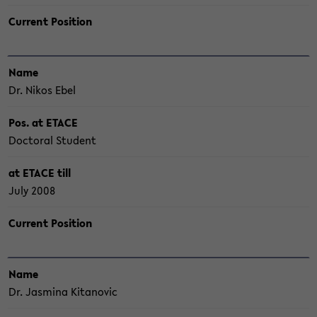
Cur­rent Po­si­ti­on
Name
Dr. Nikos Ebel
Pos. at ETACE
Doc­to­ral Stu­dent
at ETACE till
July 2008
Cur­rent Po­si­ti­on
Name
Dr. Jas­mi­na Ki­ta­no­vic