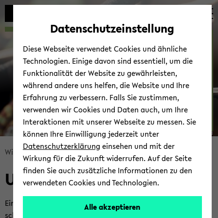
Automatische
zum
zum
zum
Inhaltswechsel
Hauptinhalt
Hauptmenü
Fußbereich
Datenschutzeinstellung
vermeiden
wechseln
wechseln
wechseln
Uni-​Zoo
Diese Webseite verwendet Cookies und ähnliche
Technologien. Einige davon sind essentiell, um die
Funktionalität der Website zu gewährleisten,
während andere uns helfen, die Website und Ihre
Erfahrung zu verbessern. Falls Sie zustimmen,
verwenden wir Cookies und Daten auch, um Ihre
Interaktionen mit unserer Webseite zu messen. Sie
können Ihre Einwilligung jederzeit unter
© Uni­ver­si­tät Bie­le­feld
Datenschutzerklärung
einsehen und mit der
Bread­
Will­kom­men AG
Uni-​Zoo
Wirkung für die Zukunft widerrufen. Auf der Seite
crumb
finden Sie auch zusätzliche Informationen zu den
Uni-​Zoo
über­
verwendeten Cookies und Technologien.
sprin­
gen
Eine Be­son­der­heit der AG Bio­lo­gie­di­dak­tik – Be­ga­bungs­for­
Alle akzeptieren
und
schung ist der Uni-​Zoo, der mit rund 45 ver­tre­te­nen Tier­ar­