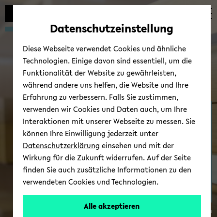
Automatische
zum
zum
zum
Inhaltswechsel
Hauptinhalt
Hauptmenü
Fußbereich
Datenschutzeinstellung
vermeiden
wechseln
wechseln
wechseln
Diese Webseite verwendet Cookies und ähnliche
Technologien. Einige davon sind essentiell, um die
Funktionalität der Website zu gewährleisten,
während andere uns helfen, die Website und Ihre
Erfahrung zu verbessern. Falls Sie zustimmen,
verwenden wir Cookies und Daten auch, um Ihre
Über uns
Interaktionen mit unserer Webseite zu messen. Sie
können Ihre Einwilligung jederzeit unter
Datenschutzerklärung
einsehen und mit der
Wirkung für die Zukunft widerrufen. Auf der Seite
finden Sie auch zusätzliche Informationen zu den
verwendeten Cookies und Technologien.
Alle akzeptieren
© Uni­ver­si­tät Bie­le­feld