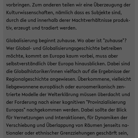
vor­brin­gen. Zum an­de­ren tei­len wir eine Über­zeu­gung der
Kul­tur­wis­sen­schaf­ten, näm­lich dass es Sub­jek­te sind,
durch die und in­ner­halb derer Macht­ver­hält­nis­se pro­duk­
tiv, er­zeugt und tra­diert wer­den.
Glo­ba­li­sie­rung be­ginnt zu­hau­se. Wo aber ist "zu­hau­se"?
Wer Global-​ und Glo­ba­li­sie­rungs­ge­schich­te be­trei­ben
möch­te, kommt an Eu­ro­pa kaum vor­bei, muss aber
selbst­ver­ständ­lich über Eu­ro­pa hin­aus­bli­cken. Dabei sind
die Glo­bal­his­to­ri­ker/innen viel­fach auf die Er­geb­nis­se der
Re­gio­nal­ge­schich­te an­ge­wie­sen. Über­kom­me­ne, viel­leicht
lieb­ge­won­ne­ne eu­ro­pä­isch oder eu­ro­ame­ri­ka­nisch zen­
trier­te Mo­del­le der Welt­erklä­rung müs­sen über­dacht und
der For­de­rung nach einer ko­gni­ti­ven "Pro­vin­zia­li­sie­rung
Eu­ro­pas" nach­ge­kom­men wer­den. Dabei soll­te der Blick
für Ver­net­zun­gen und In­ter­ak­tio­nen, für Dy­na­mi­ken der
Ver­schie­bung und Über­lap­pung von Räu­men jen­seits na­
tio­na­ler oder eth­ni­scher Grenz­zie­hun­gen ge­schärft sein,