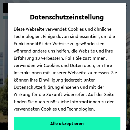
Automatische
zum
zum
zum
Inhaltswechsel
Hauptinhalt
Hauptmenü
Fußbereich
Datenschutzeinstellung
vermeiden
wechseln
wechseln
wechseln
Diese Webseite verwendet Cookies und ähnliche
Technologien. Einige davon sind essentiell, um die
Funktionalität der Website zu gewährleisten,
während andere uns helfen, die Website und Ihre
Erfahrung zu verbessern. Falls Sie zustimmen,
verwenden wir Cookies und Daten auch, um Ihre
Ab­tei­lung Ge­schichts­wis­
Interaktionen mit unserer Webseite zu messen. Sie
sen­schaft
können Ihre Einwilligung jederzeit unter
Datenschutzerklärung
einsehen und mit der
Wirkung für die Zukunft widerrufen. Auf der Seite
finden Sie auch zusätzliche Informationen zu den
verwendeten Cookies und Technologien.
Alle akzeptieren
© Uni­ver­si­tät Bie­le­feld