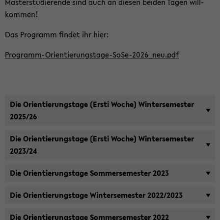
Mas­ter­stu­die­ren­de sind auch an die­sen bei­den Tagen will­
kom­men!
Das Pro­gramm fin­det ihr hier:
Programm-​Orientierungstage-SoSe-2026_neu.pdf
Die Ori­en­tie­rungs­ta­ge (Ersti Woche) Win­ter­se­mes­ter
2025/26
Die Ori­en­tie­rungs­ta­ge (Ersti Woche) Win­ter­se­mes­ter
2023/24
Die Ori­en­tie­rungs­ta­ge Som­mer­se­mes­ter 2023
Die Ori­en­tie­rungs­ta­ge Win­ter­se­mes­ter 2022/2023
Die Ori­en­tie­rungs­ta­ge Som­mer­se­mes­ter 2022