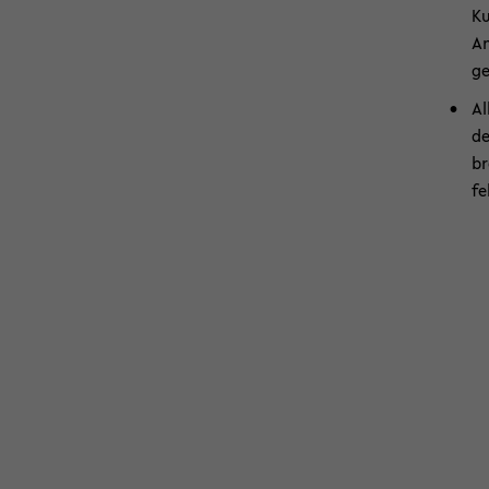
Ku
An
ge
Al
de
br
fe