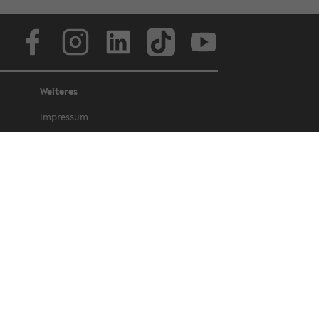
Face­book
In­sta­gram
Lin­ke­dIn
Tik­Tok
You­tube
Weiteres
Im­pres­sum
Da­ten­schutz
Bar­rie­re­frei­heit
Amt­li­che Be­kannt­ma­chun­gen und Ge­
set­ze
Letz­te Ak­tua­li­sie­rung: 13. April 2026
©
Uni­ver­si­tät Bie­le­feld