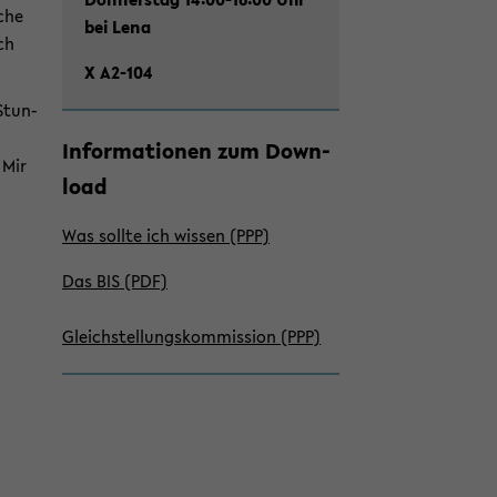
­che
bei Lena
ch
X A2-​104
 Stun­
In­for­ma­tio­nen zum Down­
 Mir
load
Was soll­te ich wis­sen (PPP)
Das BIS (PDF)
Gleich­stel­lungs­kom­mis­si­on (PPP)