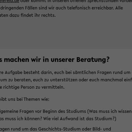
elefeld.de
oder kommt in un­se­ren of­fe­nen Sprech­stun­den vor­bei
 drin­gen­den Fäl­len sind wir auch te­le­fo­nisch er­reich­bar. Alle
ten dazu fin­det ihr rechts.
 ma­chen wir in un­se­rer Be­ra­tung?
­re Auf­ga­be be­steht darin, euch bei sämt­li­chen Fra­gen rund um
i­um zu be­ra­ten, euch zu un­ter­stüt­zen oder euch manch­mal ein­
e rich­ti­ge Per­son zu ver­mit­teln.
ibt uns bei The­men wie:
l­ge­mei­ne Fra­gen vor Be­ginn des Stu­di­ums (Was muss ich wis­se
s muss ich kön­nen? Wie viel Auf­wand ist das Stu­di­um?)
a­gen rund um das Geschichts-​Studium oder Bild- und