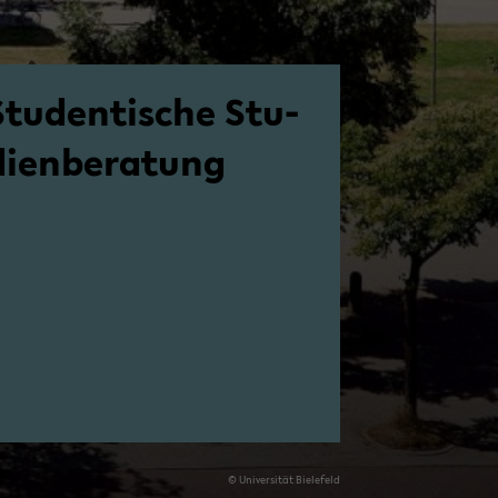
Stu­den­ti­sche Stu­
i­en­be­ra­tung
© Uni­ver­si­tät Bie­le­feld