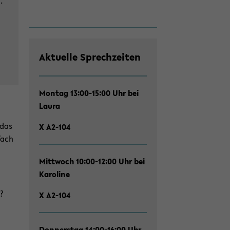
.
on
wech­
seln
Ak­tu­el­le Sprech­zei­ten
Mon­tag 13:00-15:00 Uhr bei
Laura
 das
X A2-​104
fach
Mitt­woch 10:00-12:00 Uhr bei
Ka­ro­li­ne
n?
X A2-​104
Don­ners­tag 14:00-16:00 Uhr