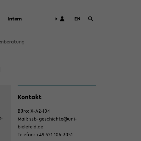
In­tern
EN
ZUR
ENG­
LI­
en­be­ra­tung
SCHEN
SPRA­
CHE
g
WECH­
SELN
Zum
Kon­takt
Haupt­
in­
Büro: X-​A2-104
halt
e­
Mail:
ssb-​geschichte@uni-​
der
bielefeld.de
Sek­
Te­le­fon: +49 521 106-​3051
ti­