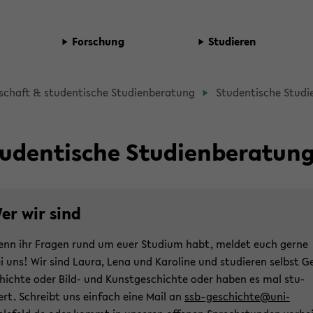
For­schung
Stu­die­ren
d­
schaft & stu­den­ti­sche Stu­di­en­be­ra­tung
Stu­den­ti­sche Stu­di­
b
­
u­den­ti­sche Stu­di­en­be­ra­tun
­
er wir sind
t­
nn ihr Fra­gen rund um euer Stu­di­um habt, mel­det euch gerne
i uns! Wir sind Laura, Lena und Ka­ro­li­ne und stu­die­ren selbst G
­
hich­te oder Bild- und Kunst­ge­schich­te oder haben es mal stu­
ert. Schreibt uns ein­fach eine Mail an
ssb-​geschichte@uni-​