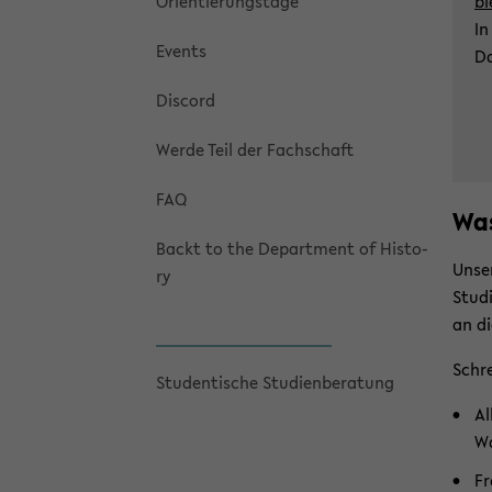
Ori­en­tie­rungs­ta­ge
bi
In
Events
Da
Dis­cord
Werde Teil der Fach­schaft
FAQ
Was
Backt to the De­part­ment of His­to­
Un­se
ry
Stu­d
an di
Schre
Stu­den­ti­sche Stu­di­en­be­ra­tung
Al
Wa
Fr