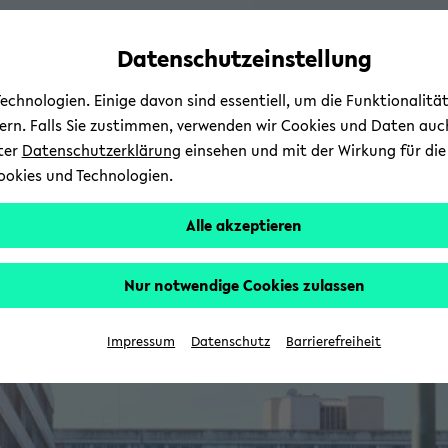
Automatische
zum
zum
zum
Inhaltswechsel
Hauptinhalt
Hauptmenü
Fußbereich
Datenschutzeinstellung
vermeiden
wechseln
wechseln
wechseln
chnologien. Einige davon sind essentiell, um die Funktionalit
sern. Falls Sie zustimmen, verwenden wir Cookies und Daten auc
nter
Datenschutzerklärung
einsehen und mit der Wirkung für die 
ookies und Technologien.
Alle akzeptieren
Nur notwendige Cookies zulassen
Impressum
Datenschutz
Barrierefreiheit