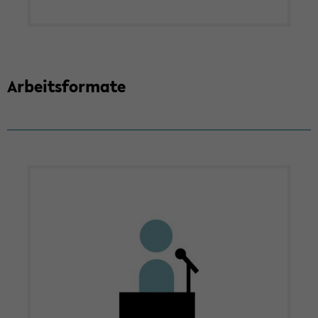
Ar­beits­for­ma­te