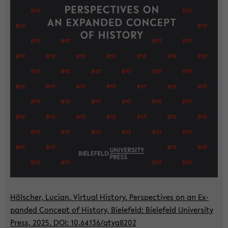
Höl­scher, Lu­ci­an. Vir­tu­al His­to­ry. Per­spec­ti­ves on an Ex­
pan­ded Con­cept of His­to­ry, Bie­le­feld: Bie­le­feld Uni­ver­si­ty
Press, 2025. DOI: 10.64136/qtya8202