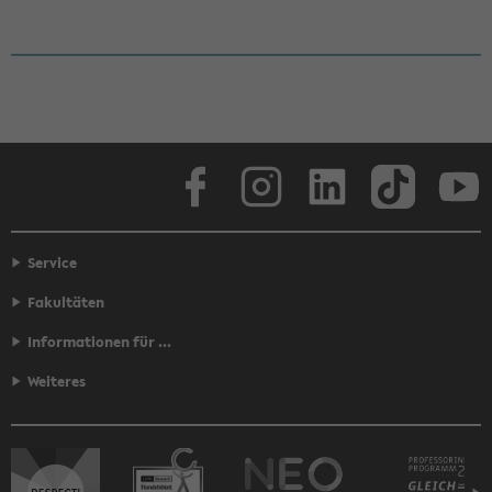
Face­book
In­sta­gram
Lin­ke­dIn
Tik­Tok
You
Service
Fakultäten
Informationen für ...
Weiteres