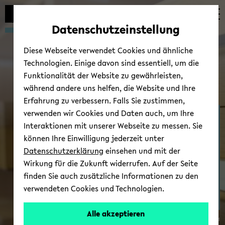
Automatische
zum
zum
zum
Inhaltswechsel
Hauptinhalt
Hauptmenü
Fußbereich
Datenschutzeinstellung
vermeiden
wechseln
wechseln
wechseln
Diese Webseite verwendet Cookies und ähnliche
Technologien. Einige davon sind essentiell, um die
Funktionalität der Website zu gewährleisten,
während andere uns helfen, die Website und Ihre
Erfahrung zu verbessern. Falls Sie zustimmen,
verwenden wir Cookies und Daten auch, um Ihre
Zen­trum für Theo­rien in
Interaktionen mit unserer Webseite zu messen. Sie
der his­to­ri­schen For­
können Ihre Einwilligung jederzeit unter
schung
Datenschutzerklärung
einsehen und mit der
Wirkung für die Zukunft widerrufen. Auf der Seite
finden Sie auch zusätzliche Informationen zu den
verwendeten Cookies und Technologien.
Alle akzeptieren
© Uni­ver­si­tät Bie­le­feld