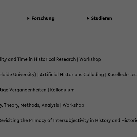
For­schung
Stu­die­ren
li­ty and Time in His­to­ri­cal Re­se­arch | Work­shop
de Uni­ver­si­ty) | Ar­ti­fi­cial His­to­ri­ans Col­lu­ding | Koselleck-​Le
­ge Ver­gan­gen­hei­ten | Kol­lo­qui­um
o­ry. Theo­ry, Me­thods, Ana­ly­sis | Work­shop
­vi­si­ting the Pri­ma­cy of In­ter­sub­jec­ti­vi­ty in His­to­ry and His­to­r