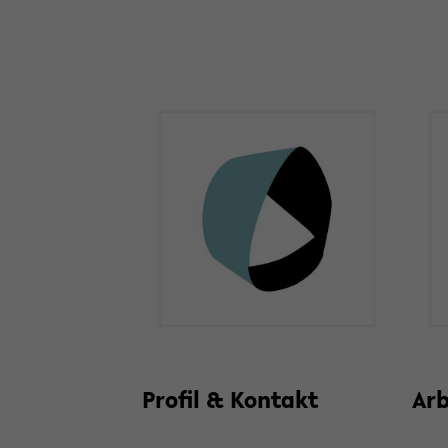
Pro­fil & Kon­takt
Ar­