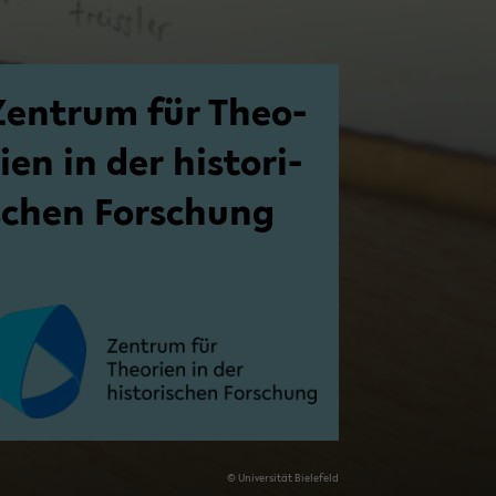
Zen­trum für Theo­
ien in der his­to­ri­
schen For­schung
© Uni­ver­si­tät Bie­le­feld