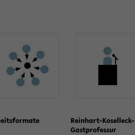
beits­for­ma­te
Reinhart-​Koselleck-
Gastprofessur