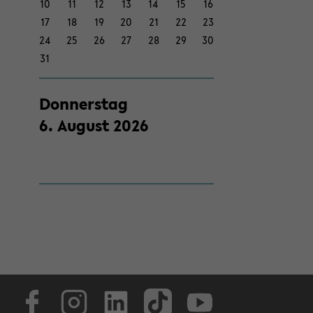
10
11
12
13
14
15
16
17
18
19
20
21
22
23
24
25
26
27
28
29
30
31
Don­ners­tag
6
.
Au­gust
2026
Face­book
In­sta­gram
Lin­ke­dIn
Tik­Tok
You­tube