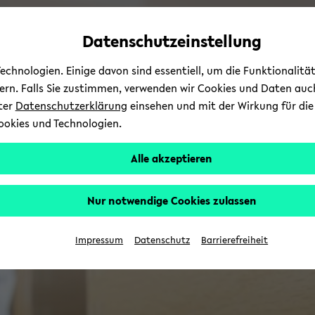
Automatische
zum
zum
zum
Inhaltswechsel
Hauptinhalt
Hauptmenü
Fußbereich
Datenschutzeinstellung
vermeiden
wechseln
wechseln
wechseln
chnologien. Einige davon sind essentiell, um die Funktionalit
sern. Falls Sie zustimmen, verwenden wir Cookies und Daten auc
nter
Datenschutzerklärung
einsehen und mit der Wirkung für die 
ookies und Technologien.
Alle akzeptieren
Nur notwendige Cookies zulassen
Impressum
Datenschutz
Barrierefreiheit