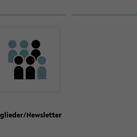
­glie­der/News­let­ter