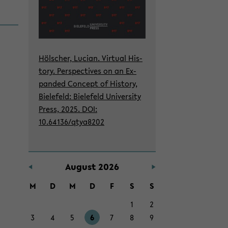
Höl­scher, Lu­ci­an. Vir­tu­al His­
to­ry. Per­spec­ti­ves on an Ex­
pan­ded Con­cept of His­to­ry,
Bie­le­feld: Bie­le­feld Uni­ver­si­ty
Press, 2025. DOI:
10.64136/qtya8202
Au­gust 2026
M
D
M
D
F
S
S
1
2
3
4
5
6
7
8
9