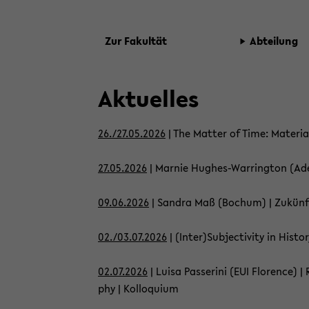
Zur Fa­kul­tät
Ab­tei­lung
Ak­tu­el­les
26./27.05.2026
| The Mat­ter of Time: Ma­te­ria­
27.05.2026
| Mar­nie Hughes-​Warrington (Ade­lai­
09.06.2026
| San­dra Maß (Bo­chum) | Zu­künf­ti
02./03.07.2026
| (Inter)Sub­jec­ti­vi­ty in His­t
02.07.2026
| Luisa Pas­seri­ni (EUI Flo­rence) | Re
phy | Kol­lo­qui­um