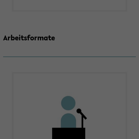
Ar­beits­for­ma­te