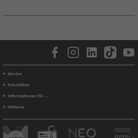
Face­book
In­sta­gram
Lin­ke­dIn
Tik­Tok
You
Service
Fakultäten
Informationen für ...
Weiteres