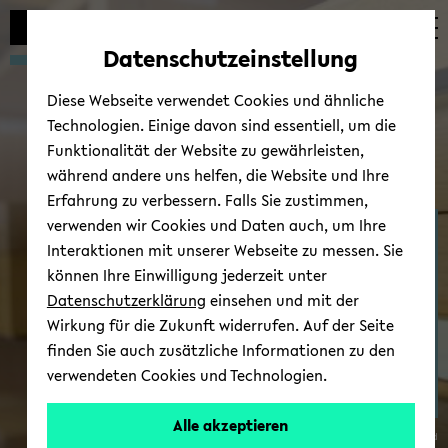
Automatische
zum
zum
zum
Inhaltswechsel
Hauptinhalt
Hauptmenü
Fußbereich
Datenschutzeinstellung
vermeiden
wechseln
wechseln
wechseln
Diese Webseite verwendet Cookies und ähnliche
Technologien. Einige davon sind essentiell, um die
Funktionalität der Website zu gewährleisten,
während andere uns helfen, die Website und Ihre
Erfahrung zu verbessern. Falls Sie zustimmen,
verwenden wir Cookies und Daten auch, um Ihre
Zen­trum für Theo­rien in
Interaktionen mit unserer Webseite zu messen. Sie
der his­to­ri­schen For­
können Ihre Einwilligung jederzeit unter
schung
Datenschutzerklärung
einsehen und mit der
Wirkung für die Zukunft widerrufen. Auf der Seite
finden Sie auch zusätzliche Informationen zu den
verwendeten Cookies und Technologien.
Alle akzeptieren
© Uni­ver­si­tät Bie­le­feld