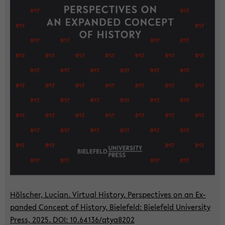
Höl­scher, Lu­ci­an. Vir­tu­al His­to­ry. Per­spec­ti­ves on an Ex­
pan­ded Con­cept of His­to­ry, Bie­le­feld: Bie­le­feld Uni­ver­si­ty
Press, 2025. DOI: 10.64136/qtya8202