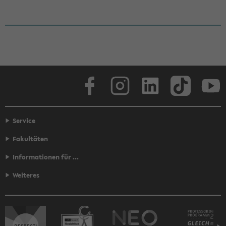
Face­book
In­sta­gram
Lin­ke­dIn
Tik­Tok
You
Service
Fakultäten
Informationen für ...
Weiteres