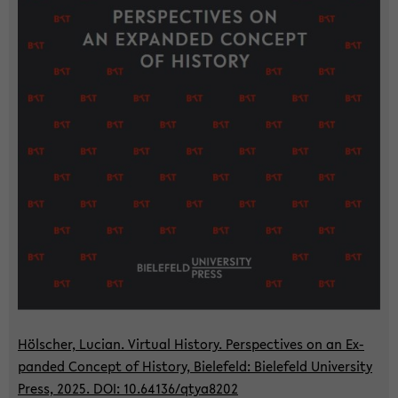
Höl­scher, Lu­ci­an. Vir­tu­al His­to­ry. Per­spec­ti­ves on an Ex­
pan­ded Con­cept of His­to­ry, Bie­le­feld: Bie­le­feld Uni­ver­si­ty
Press, 2025. DOI: 10.64136/qtya8202