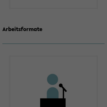
Ar­beits­for­ma­te