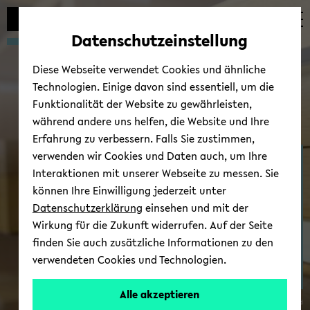
Automatische
zum
zum
zum
Inhaltswechsel
Hauptinhalt
Hauptmenü
Fußbereich
Datenschutzeinstellung
vermeiden
wechseln
wechseln
wechseln
Diese Webseite verwendet Cookies und ähnliche
Technologien. Einige davon sind essentiell, um die
Funktionalität der Website zu gewährleisten,
während andere uns helfen, die Website und Ihre
Erfahrung zu verbessern. Falls Sie zustimmen,
verwenden wir Cookies und Daten auch, um Ihre
Zen­trum für Theo­rien in
Interaktionen mit unserer Webseite zu messen. Sie
der his­to­ri­schen For­
können Ihre Einwilligung jederzeit unter
schung
Datenschutzerklärung
einsehen und mit der
Wirkung für die Zukunft widerrufen. Auf der Seite
finden Sie auch zusätzliche Informationen zu den
verwendeten Cookies und Technologien.
Alle akzeptieren
© Uni­ver­si­tät Bie­le­feld