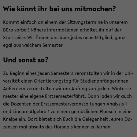
Wie könnt ihr bei uns mit­ma­chen?
Kommt ein­fach an einem der Sit­zungs­ter­mi­ne in un­se­rem
Büro vor­bei! Nä­he­re In­for­ma­tio­nen er­hal­tet ihr auf der
Start­sei­te. Wir freu­en uns über jedes neue Mit­glied, ganz
egal aus wel­chem Se­mes­ter.
Und sonst so?
Zu Be­ginn eines jeden Se­mes­ters ver­an­stal­ten wir in der Uni­
ver­si­tät einen Ori­en­tie­rungs­tag für Stu­di­en­an­fän­ge­rIn­nen.
Au­ßer­dem ver­an­stal­ten wir am An­fang von jedem Win­ter­se­
mes­ter eine ei­ge­ne Erst­se­mes­ter­fahrt. Dann laden wir auch
die Do­zen­ten der Erst­se­mes­ter­ver­an­stal­tun­gen Ana­ly­sis 1
und Li­nea­re Al­ge­bra 1 zu einem ge­müt­li­chen Plausch in eine
Knei­pe ein. Dort bie­tet sich Euch die Ge­le­gen­heit, euren Do­
zen­ten mal ab­seits des Hör­saals ken­nen zu ler­nen.