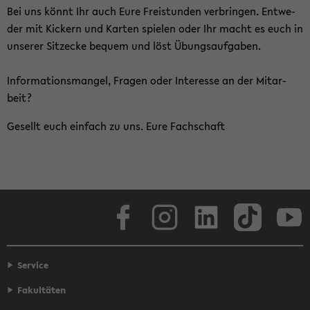
Bei uns könnt Ihr auch Eure Frei­stun­den ver­brin­gen. Ent­we­
der mit Ki­ckern und Kar­ten spie­len oder Ihr macht es euch in
un­se­rer Sitz­ecke be­quem und löst Übungs­auf­ga­ben.
In­for­ma­ti­ons­man­gel, Fra­gen oder In­ter­es­se an der Mit­ar­
beit?
Ge­sellt euch ein­fach zu uns. Eure Fach­schaft
Face­book
In­sta­gram
Lin­ke­dIn
Tik­Tok
You
Service
Fakultäten