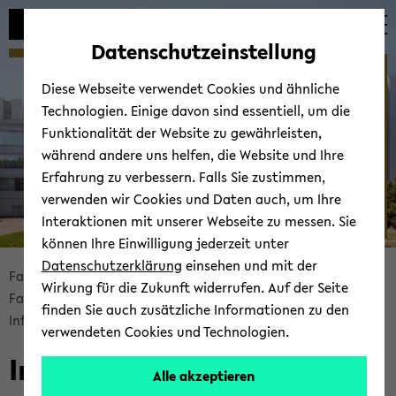
Automatische
zum
zum
zum
Inhaltswechsel
Hauptinhalt
Hauptmenü
Fußbereich
Datenschutzeinstellung
vermeiden
wechseln
wechseln
wechseln
Fachschaft ­ Wirtschafts­
Diese Webseite verwendet Cookies und ähnliche
mathematik
Technologien. Einige davon sind essentiell, um die
Funktionalität der Website zu gewährleisten,
während andere uns helfen, die Website und Ihre
Erfahrung zu verbessern. Falls Sie zustimmen,
verwenden wir Cookies und Daten auch, um Ihre
Interaktionen mit unserer Webseite zu messen. Sie
können Ihre Einwilligung jederzeit unter
© Uni­ver­si­tät Bie­le­feld
Datenschutzerklärung
einsehen und mit der
Bread­
Fa­kul­tät für Ma­the­ma­tik
Fa­kul­tät
Wirkung für die Zukunft widerrufen. Auf der Seite
crumb
Fach­schaft Wirt­schafts­ma­the­ma­tik
finden Sie auch zusätzliche Informationen zu den
über­
In­for­ma­tio­nen zur Fach­schaft
verwendeten Cookies und Technologien.
sprin­
In­for­ma­tio­nen zur Fach­
gen
Alle akzeptieren
und