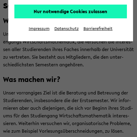
schaft
zum
Nur notwendige Cookies zulassen
Haupt­
Wer sind wir?
me­
nü
Impressum
Datenschutz
Barrierefreiheit
Un­se­re Fach­schaft ist eine Grup­pe von Stu­den­ten des Stu­di­
wech­
en­gangs Wirt­schafts­ma­the­ma­tik, die ver­su­chen die In­ter­es­
seln
sen aller Stu­die­ren­den ihres Fa­ches in­ner­halb der Uni­ver­si­tät
zu ver­tre­ten. Sie be­steht aus Mit­glie­dern, die den un­ter­
schied­lichs­ten Se­mes­tern an­ge­hö­ren.
Was ma­chen wir?
Unser vor­ran­gi­ges Ziel ist die Be­ra­tung und Be­treu­ung der
Stu­die­ren­den, ins­be­son­de­re die der Erst­se­mes­ter. Wir in­for­
mie­ren aber auch die­je­ni­gen, die sich vor Be­ginn ihres Stu­di­
ums für den Stu­di­en­gang Wirt­schafts­ma­the­ma­tik in­ter­es­
sie­ren. Wei­ter­hin ver­su­chen wir, or­ga­ni­sa­to­ri­sche Pro­ble­me,
wie zum Bei­spiel Vor­le­sungs­über­schnei­dun­gen, zu lösen.