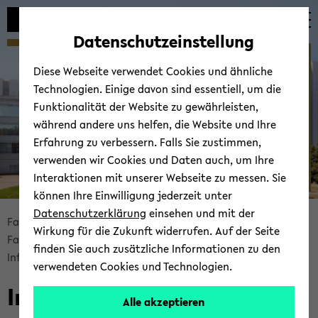
Automatische
zum
zum
zum
Inhaltswechsel
Hauptinhalt
Hauptmenü
Fußbereich
Datenschutzeinstellung
vermeiden
wechseln
wechseln
wechseln
Fachschaft ­ Wirtschafts­
Diese Webseite verwendet Cookies und ähnliche
mathematik
Technologien. Einige davon sind essentiell, um die
Funktionalität der Website zu gewährleisten,
während andere uns helfen, die Website und Ihre
Erfahrung zu verbessern. Falls Sie zustimmen,
verwenden wir Cookies und Daten auch, um Ihre
Interaktionen mit unserer Webseite zu messen. Sie
können Ihre Einwilligung jederzeit unter
© Uni­ver­si­tät Bie­le­feld
Datenschutzerklärung
einsehen und mit der
Bread­
Fa­kul­tät für Ma­the­ma­tik
Fa­kul­tät
Wirkung für die Zukunft widerrufen. Auf der Seite
crumb
Fach­schaft Wirt­schafts­ma­the­ma­tik
finden Sie auch zusätzliche Informationen zu den
über­
In­for­ma­tio­nen zur Fach­schaft
verwendeten Cookies und Technologien.
sprin­
In­for­ma­tio­nen zur Fach­
gen
Alle akzeptieren
und