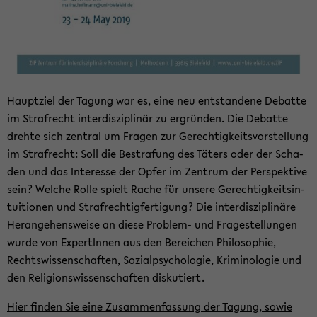
Haupt­ziel der Ta­gung war es, eine neu ent­stan­de­ne De­bat­te
im Straf­recht in­ter­dis­zi­pli­när zu er­grün­den. Die De­bat­te
dreh­te sich zen­tral um Fra­gen zur Ge­rech­tig­keits­vor­stel­lung
im Straf­recht: Soll die Be­stra­fung des Tä­ters oder der Scha­
den und das In­ter­es­se der Opfer im Zen­trum der Per­spek­ti­ve
sein? Wel­che Rolle spielt Rache für un­se­re Ge­rech­tig­keits­in­
tui­tio­nen und Straf­rech­tig­fer­ti­gung? Die in­ter­dis­zi­pli­nä­re
Her­an­ge­hens­wei­se an diese Problem-​ und Fra­ge­stel­lun­gen
wurde von Ex­per­tIn­nen aus den Be­rei­chen Phi­lo­so­phie,
Rechts­wis­sen­schaf­ten, So­zi­al­psy­cho­lo­gie, Kri­mi­no­lo­gie und
den Re­li­gi­ons­wis­sen­schaf­ten dis­ku­tiert.
Hier
fin­den Sie eine Zu­sam­men­fas­sung der Ta­gung, sowie