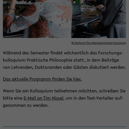
© Zen­trum für In­ter­dis­zi­pli­nä­re For­schung
Wäh­rend des Se­mes­ter fin­det wö­chent­lich das For­schungs­
kol­lo­qui­um Prak­ti­sche Phi­lo­so­phie statt, in dem Bei­trä­ge
von Leh­ren­den, Dok­to­ran­den oder Gäs­ten dis­ku­tiert wer­den.
Das ak­tu­el­le Pro­gramm fin­den Sie hier
.
Wenn Sie am Kol­lo­qui­um teil­neh­men möch­ten, schrei­ben Sie
bitte eine
E-​Mail an Tim Nis­sel
, um in den Text-​Verteiler auf­
ge­nom­men zu wer­den.