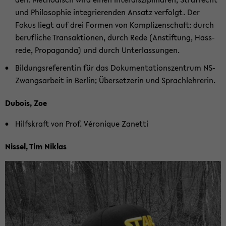
und Phi­lo­so­phie in­te­grie­ren­den An­satz ver­folgt. Der
Fokus liegt auf drei For­men von Kom­pli­zen­schaft: durch
be­ruf­li­che Trans­ak­tio­nen, durch Rede (An­stif­tung, Hass­
re­de, Pro­pa­gan­da) und durch Un­ter­las­sun­gen.
Bil­dungs­re­fe­ren­tin für das Do­ku­men­ta­ti­ons­zen­trum NS-​
Zwangsarbeit in Ber­lin; Über­set­ze­rin und Sprach­leh­re­rin.
Du­bo­is, Zoe
Hilfs­kraft von Prof. Véro­ni­que Za­net­ti
Nis­sel, Tim Ni­klas