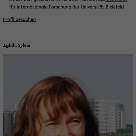
für in­ter­na­tio­na­le For­schung
der Uni­ver­si­tät Bie­le­feld
Pro­fil be­su­chen
Agbih, Syl­via