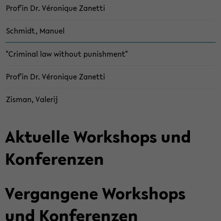
Prof'in Dr. Véro­ni­que Za­net­ti
Schmidt, Ma­nu­el
"Cri­mi­nal law wit­hout pu­nish­ment"
Prof'in Dr. Véro­ni­que Za­net­ti
Zis­man, Va­lerij
Ak­tu­el­le Work­shops und
Kon­fe­ren­zen
Ver­gan­ge­ne Work­shops
und Kon­fe­ren­zen