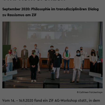
Sep­tem­ber 2020: Phi­lo­so­phie im trans­dis­zi­pli­nä­ren Dia­log
zu Ras­sis­mus am ZiF
© Ca­th­le­en Fal­cken­hayn
Vom 14. – 16.9.2020 fand ein ZiF AG-​Workshop statt, in dem