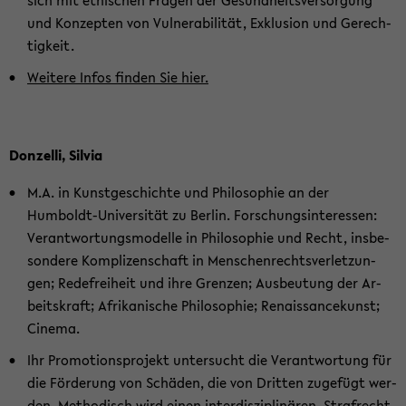
und Kon­zep­ten von Vul­nera­bi­li­tät, Ex­klu­si­on und Ge­rech­
tig­keit.
Wei­te­re Infos fin­den Sie
hier
.
Don­zel­li, Sil­via
M.A. in Kunst­ge­schich­te und Phi­lo­so­phie an der
Humboldt-​Universität zu Ber­lin. For­schungs­in­ter­es­sen:
Ver­ant­wor­tungs­mo­del­le in Phi­lo­so­phie und Recht, ins­be­
son­de­re Kom­pli­zen­schaft in Men­schen­rechts­ver­let­zun­
gen; Re­de­frei­heit und ihre Gren­zen; Aus­beu­tung der Ar­
beits­kraft; Afri­ka­ni­sche Phi­lo­so­phie; Re­nais­sance­kunst;
Ci­ne­ma.
Ihr Pro­mo­ti­ons­pro­jekt un­ter­sucht die Ver­ant­wor­tung für
die För­de­rung von Schä­den, die von Drit­ten zu­ge­fügt wer­
den. Me­tho­disch wird einen in­ter­dis­zi­pli­nä­ren, Straf­recht