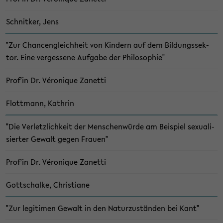
Schnit­ker, Jens
"Zur Chan­cen­gleich­heit von Kin­dern auf dem Bil­dungs­sek­
tor. Eine ver­ges­se­ne Auf­ga­be der Phi­lo­so­phie"
Prof'in Dr. Véro­ni­que Za­net­ti
Flott­mann, Kath­rin
"Die Ver­letz­lich­keit der Men­schen­wür­de am Bei­spiel se­xua­li­
sier­ter Ge­walt gegen Frau­en"
Prof'in Dr. Véro­ni­que Za­net­ti
Gott­schal­ke, Chris­tia­ne
"Zur le­gi­ti­men Ge­walt in den Na­tur­zu­stän­den bei Kant"