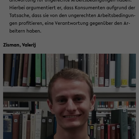
Hier­bei ar­gu­men­tiert er, dass Kon­su­men­ten auf­grund der
Tat­sa­che, dass sie von den un­ge­rech­ten Ar­beits­be­din­gun­
gen pro­fi­tie­ren, eine Ver­ant­wor­tung ge­gen­über den Ar­
bei­tern haben.
Zis­man, Va­lerij