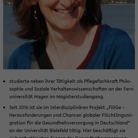
​stu­dier­te neben ihrer Tä­tig­keit als Pfle­ge­fach­kraft Phi­lo­
so­phie und So­zia­le Ver­hal­tens­wis­sen­schaf­ten an der Fern­
uni­ver­si­tät Hagen im Ma­gis­ter­stu­di­en­gang.
Seit 2016 ist sie im in­ter­dis­zi­pli­nä­ren Pro­jekt „FlüGe –
Her­aus­for­de­run­gen und Chan­cen glo­ba­ler Flücht­lings­mi­
gra­ti­on für die Ge­sund­heits­ver­sor­gung in Deutsch­land“
an der Uni­ver­si­tät Bie­le­feld tätig. Hier be­schäf­tigt sie
sich mit ethi­schen Fra­gen der Ge­sund­heits­ver­sor­gung