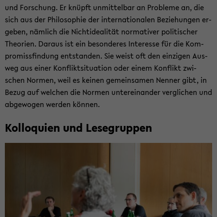
und For­schung. Er knüpft un­mit­tel­bar an Pro­ble­me an, die
sich aus der Phi­lo­so­phie der in­ter­na­tio­na­len Be­zie­hun­gen er­
ge­ben, näm­lich die Nicht­idea­li­tät nor­ma­ti­ver po­li­ti­scher
Theo­rien. Dar­aus ist ein be­son­de­res In­ter­es­se für die Kom­
pro­miss­fin­dung ent­stan­den. Sie weist oft den ein­zi­gen Aus­
weg aus einer Kon­flikt­si­tua­ti­on oder einem Kon­flikt zwi­
schen Nor­men, weil es kei­nen ge­mein­sa­men Nen­ner gibt, in
Bezug auf wel­chen die Nor­men un­ter­ein­an­der ver­gli­chen und
ab­ge­wo­gen wer­den kön­nen.
Kol­lo­qui­en und Le­se­grup­pen