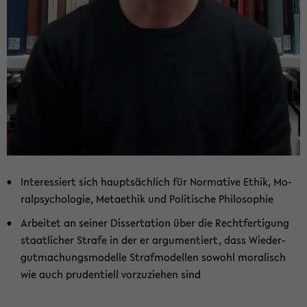
In­ter­es­siert sich haupt­säch­lich für Nor­ma­ti­ve Ethik, Mo­
ral­psy­cho­lo­gie, Me­ta­ethik und Po­li­ti­sche Phi­lo­so­phie
Ar­bei­tet an sei­ner Dis­ser­ta­ti­on über die Recht­fer­ti­gung
staat­li­cher Stra­fe in der er ar­gu­men­tiert, dass Wie­der­
gut­ma­chungs­mo­del­le Straf­mo­del­len so­wohl mo­ra­lisch
wie auch pru­den­ti­ell vor­zu­zie­hen sind