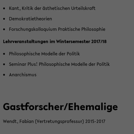
Kant, Kri­tik der äs­the­ti­schen Ur­teils­kraft
De­mo­kra­tie­theo­rien
For­schungs­kol­lo­qui­um Prak­ti­sche Phi­lo­so­phie
Lehr­ver­an­stal­tun­gen im Win­ter­se­mes­ter 2017/18
Phi­lo­so­phi­sche Mo­del­le der Po­li­tik
Se­mi­nar Plus! Phi­lo­so­phi­sche Mo­del­le der Po­li­tik
An­ar­chis­mus
Gast­for­scher/Ehe­ma­li­ge
Wendt, Fa­bi­an (Ver­tre­tungs­pro­fes­sur) 2015-​2017