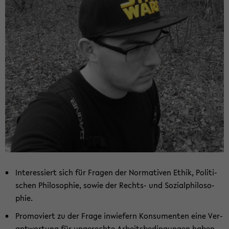
In­ter­es­siert sich für Fra­gen der Nor­ma­ti­ven Ethik, Po­li­ti­
schen Phi­lo­so­phie, sowie der Rechts-​ und So­zi­al­phi­lo­so­
phie.
Pro­mo­viert zu der Frage in­wie­fern Kon­su­men­ten eine Ver­
ant­wor­tung für un­ge­rech­te Ar­beits­be­din­gun­gen haben.