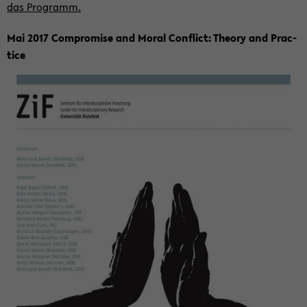
das Pro­gramm.
Mai 2017 Com­pro­mi­se and Moral Con­flict: Theo­ry and Prac­
ti­ce