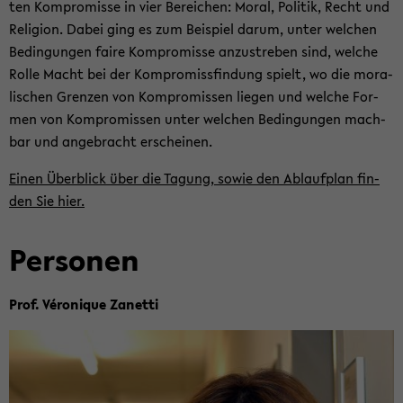
ten Kom­pro­mis­se in vier Be­rei­chen: Moral, Po­li­tik, Recht und
Re­li­gi­on. Dabei ging es zum Bei­spiel darum, unter wel­chen
Be­din­gun­gen faire Kom­pro­mis­se an­zu­stre­ben sind, wel­che
Rolle Macht bei der Kom­pro­miss­fin­dung spielt, wo die mo­ra­
li­schen Gren­zen von Kom­pro­mis­sen lie­gen und wel­che For­
men von Kom­pro­mis­sen unter wel­chen Be­din­gun­gen mach­
bar und an­ge­bracht er­schei­nen.
Einen Über­blick über die Ta­gung, sowie den Ab­lauf­plan fin­
den Sie
hier
.
Per­so­nen
Prof. Véro­ni­que Za­net­ti