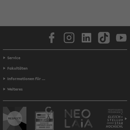
Face­book
In­sta­gram
Lin­ke­dIn
Tik­Tok
You
Service
Fakultäten
Informationen für ...
Weiteres