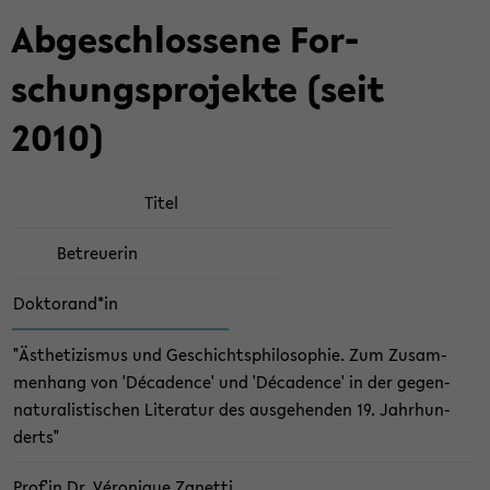
Ab­ge­schlos­se­ne For­
schungs­pro­jek­te (seit
2010)
Titel
Be­treue­rin
Dok­to­rand*in
"Äs­the­ti­zis­mus und Ge­schichts­phi­lo­so­phie. Zum Zu­sam­
men­hang von 'Déca­dence' und 'Déca­dence' in der gegen-​
naturalistischen Li­te­ra­tur des aus­ge­hen­den 19. Jahr­hun­
derts"
Prof'in Dr. Véro­ni­que Za­net­ti