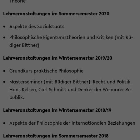
Theo­rie
Lehr­ver­an­stal­tun­gen im Som­mer­se­mes­ter 2020
Aspek­te des So­zi­al­staats
Phi­lo­so­phi­sche Ei­gen­tums­theo­rien und Kri­ti­ken (mit Rü­
di­ger Bitt­ner)
Lehr­ver­an­stal­tun­gen im Win­ter­se­mes­ter 2019/20
Grund­kurs prak­ti­sche Phi­lo­so­phie
Mas­ter­se­mi­nar (mit Rü­di­ger Bitt­ner): Recht und Po­li­tik.
Hans Kel­sen, Carl Schmitt und Den­ker der Wei­ma­rer Re­
pu­blik.
Lehr­ver­an­stal­tun­gen im Win­ter­se­mes­ter 2018/19
Aspek­te der Phi­lo­so­phie der in­ter­na­tio­na­len Be­zie­hun­gen
Lehr­ver­an­stal­tun­gen im Som­mer­se­mes­ter 2018