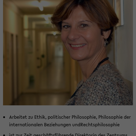
Ar­bei­tet zu Ethik, po­li­ti­scher Phi­lo­so­phie, Phi­lo­so­phie der
in­ter­na­tio­na­len Be­zie­hun­gen un­d­Rechts­phi­lo­so­phie
ist zur Zeit ge­schäfts­füh­ren­de Di­rek­to­rin des
Zen­trums