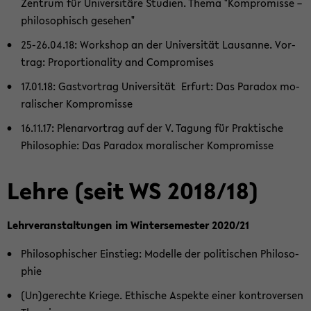
Zen­trum für Uni­ver­si­tä­re Stu­di­en. Thema "Kom­pro­mis­se –
phi­lo­so­phisch ge­se­hen"
25-26.04.18: Work­shop an der Uni­ver­si­tät Lau­sanne. Vor­
trag: Pro­por­tio­na­li­ty and Com­pro­mi­ses
17.01.18: Gast­vor­trag Uni­ver­si­tät Er­furt: Das Pa­ra­dox mo­
ra­li­scher Kom­pro­mis­se
16.11.17: Ple­nar­vor­trag auf der V. Ta­gung für Prak­ti­sche
Phi­lo­so­phie: Das Pa­ra­dox mo­ra­li­scher Kom­pro­mis­se
Lehre (seit WS 2018/18)
Lehr­ver­an­stal­tun­gen im Win­ter­se­mes­ter 2020/21
Phi­lo­so­phi­scher Ein­stieg: Mo­del­le der po­li­ti­schen Phi­lo­so­
phie
(Un)ge­rech­te Krie­ge. Ethi­sche Aspek­te einer kon­tro­ver­sen