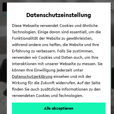
Automatische
zum
zum
zum
Inhaltswechsel
Hauptinhalt
Hauptmenü
Fußbereich
Datenschutzeinstellung
vermeiden
wechseln
wechseln
wechseln
Diese Webseite verwendet Cookies und ähnliche
Technologien. Einige davon sind essentiell, um die
Funktionalität der Website zu gewährleisten,
während andere uns helfen, die Website und Ihre
Po­li­ti­sche Phi­lo­so­phie und
Erfahrung zu verbessern. Falls Sie zustimmen,
Rechts­phi­lo­so­phie
verwenden wir Cookies und Daten auch, um Ihre
Interaktionen mit unserer Webseite zu messen. Sie
können Ihre Einwilligung jederzeit unter
Datenschutzerklärung
einsehen und mit der
Wirkung für die Zukunft widerrufen. Auf der Seite
finden Sie auch zusätzliche Informationen zu den
All­
verwendeten Cookies und Technologien.
ge­
mei­
Alle akzeptieren