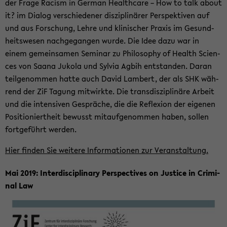
der Frage Ra­cism in Ger­man Health­ca­re – How to talk about
it? im Dia­log ver­schie­de­ner dis­zi­pli­nä­rer Per­spek­ti­ven auf
und aus For­schung, Lehre und kli­ni­scher Pra­xis im Ge­sund­
heits­we­sen nach­ge­gan­gen wurde. Die Idee dazu war in
einem ge­mein­sa­men Se­mi­nar zu Phi­lo­so­phy of Health Sci­en­
ces von Saana Juko­la und Syl­via Agbih ent­stan­den. Daran
teil­ge­nom­men hatte auch David Lam­bert, der als SHK wäh­
rend der ZiF Ta­gung mit­wirk­te. Die trans­dis­zi­pli­nä­re Ar­beit
und die in­ten­si­ven Ge­sprä­che, die die Re­fle­xi­on der ei­ge­nen
Po­si­tio­niert­heit be­wusst mit­auf­ge­nom­men haben, sol­len
fort­ge­führt wer­den.
Hier fin­den Sie wei­te­re In­for­ma­tio­nen zur Ver­an­stal­tung.
Mai 2019: In­ter­di­sci­pli­na­ry Per­spec­ti­ves on Justi­ce in Cri­mi­
nal Law