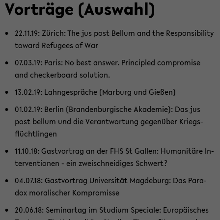
Vor­trä­ge (Aus­wahl)
22.11.19: Zü­rich: The jus post Bel­lum and the Re­spon­si­bi­li­ty
to­ward Re­fu­gees of War
07.03.19: Paris: No best ans­wer. Princi­pled com­pro­mi­se
and che­cker­board so­lu­ti­on.
13.02.19: Lahn­ge­sprä­che (Mar­burg und Gie­ßen)
01.02.19: Ber­lin (Bran­den­bur­gi­sche Aka­de­mie): Das jus
post bel­lum und die Ver­ant­wor­tung ge­gen­über Kriegs­
flücht­lin­gen
11.10.18: Gast­vor­trag an der FHS St Gal­len: Hu­ma­ni­tä­re In­
ter­ven­tio­nen - ein zwei­schnei­di­ges Schwert?
04.07.18: Gast­vor­trag Uni­ver­si­tät Mag­de­burg: Das Pa­ra­
dox mo­ra­li­scher Kom­pro­mis­se
20.06.18: Se­mi­nar­tag im Stu­di­um Spe­cia­le: Eu­ro­päi­sches