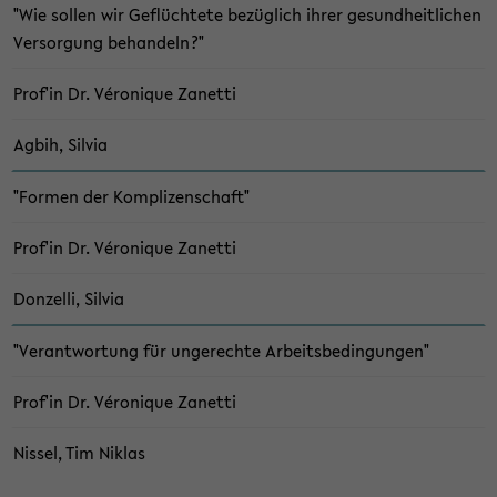
"Wie sol­len wir Ge­flüch­te­te be­züg­lich ihrer ge­sund­heit­li­chen
Ver­sor­gung be­han­deln?"
Prof'in Dr. Véro­ni­que Za­net­ti
Agbih, Sil­via
"For­men der Kom­pli­zen­schaft"
Prof'in Dr. Véro­ni­que Za­net­ti
Don­zel­li, Sil­via
"Ver­ant­wor­tung für un­ge­rech­te Ar­beits­be­din­gun­gen"
Prof'in Dr. Véro­ni­que Za­net­ti
Nis­sel, Tim Ni­klas