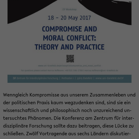
Wenn­gleich Kom­pro­mis­se aus un­se­rem Zu­sam­men­le­ben und
der po­li­ti­schen Pra­xis kaum weg­zu­den­ken sind, sind sie ein
wis­sen­schaft­lich und phi­lo­so­phisch noch un­zu­rei­chend un­
ter­such­tes Phä­no­men. Die Kon­fe­renz am Zen­trum für in­ter­
dis­zi­pli­nä­re For­schung soll­te dazu bei­tra­gen, diese Lücke zu
schlie­ßen. Zwölf Vor­tra­gen­de aus sechs Län­dern dis­ku­tier­