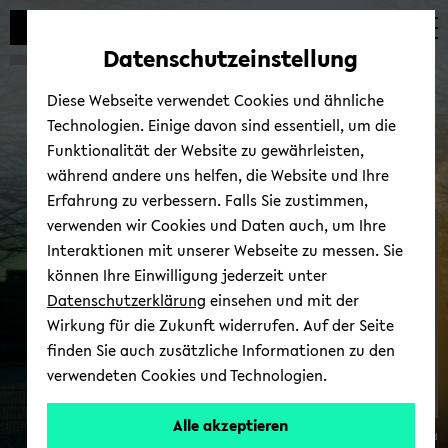
Automatische
zum
zum
zum
Inhaltswechsel
Hauptinhalt
Hauptmenü
Fußbereich
Datenschutzeinstellung
vermeiden
wechseln
wechseln
wechseln
Diese Webseite verwendet Cookies und ähnliche
Technologien. Einige davon sind essentiell, um die
Funktionalität der Website zu gewährleisten,
während andere uns helfen, die Website und Ihre
Erfahrung zu verbessern. Falls Sie zustimmen,
verwenden wir Cookies und Daten auch, um Ihre
Lehr­stuhl Prof. Dr. An­dre­
Interaktionen mit unserer Webseite zu messen. Sie
as Fisahn
können Ihre Einwilligung jederzeit unter
Datenschutzerklärung
einsehen und mit der
Wirkung für die Zukunft widerrufen. Auf der Seite
finden Sie auch zusätzliche Informationen zu den
verwendeten Cookies und Technologien.
Alle akzeptieren
© Uni­ver­si­tät Bie­le­feld