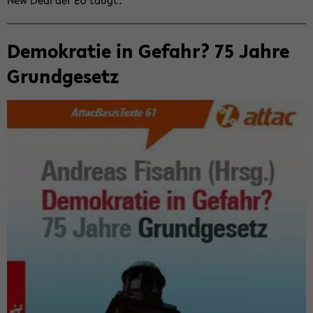
New Deal der EU taugt.
De­mo­kra­tie in Ge­fahr? 75 Jahre
Grund­ge­setz