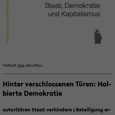
Voll­text
hier
ab­ruf­bar.
Hin­ter ver­schlos­se­nen Türen: Hal­
bier­te De­mo­kra­tie
Au­to­ri­tä­ren Staat ver­hin­dern | Be­tei­li­gung er­