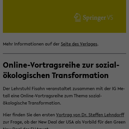
Mehr In­for­ma­tio­nen auf der
Seite des Ver­la­ges
.
Online-​Vortragsreihe zur sozial-​
ökologischen Trans­for­ma­ti­on
Der Lehr­stuhl Fisahn ver­an­stal­tet zu­sam­men mit der IG Me­
tall eine Online-​Vortragsreihe zum Thema sozial-​
ökologische Trans­for­ma­ti­on.
Hier fin­den Sie den ers­ten
Vor­trag von Dr. Stef­fen Lehn­dorff
zur Frage, ob der New Deal der USA als Vor­bild für den Green