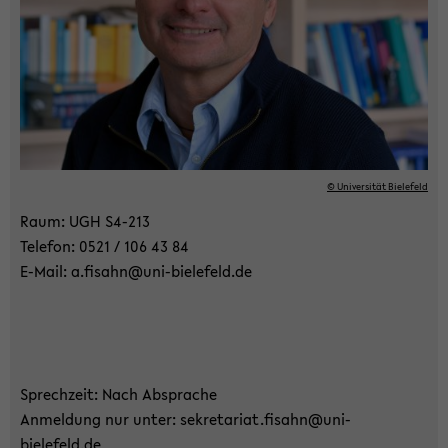
© Uni­ver­si­tät Bie­le­feld
Raum: UGH S4-​213
Te­le­fon: 0521 / 106 43 84
E-​Mail: a.fisahn@uni-​bielefeld.de
Sprech­zeit: Nach Ab­spra­che
An­mel­dung nur unter: se­kre­ta­ri­at.fisahn@uni-​
bielefeld.de