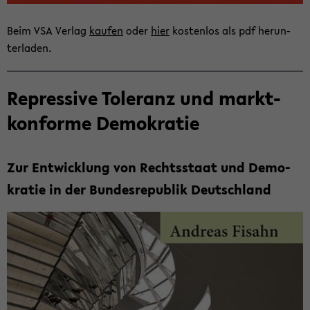
Beim VSA Ver­lag
kau­fen
oder
hier
kos­ten­los als pdf her­un­
ter­la­den.
Re­pres­si­ve To­le­ranz und markt­
kon­for­me De­mo­kra­tie
Zur Ent­wick­lung von Rechts­staat und De­mo­
kra­tie in der Bun­des­re­pu­blik Deutsch­land