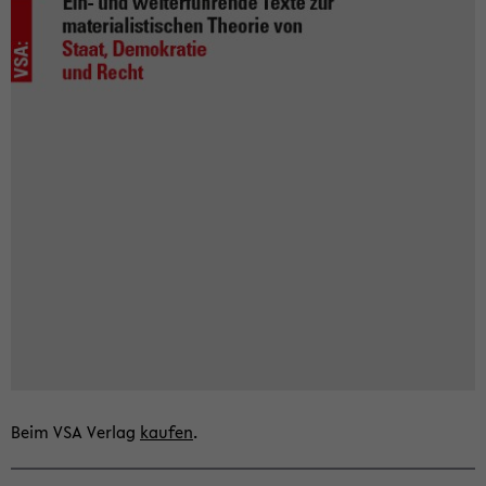
Beim VSA Ver­lag
kau­fen
.