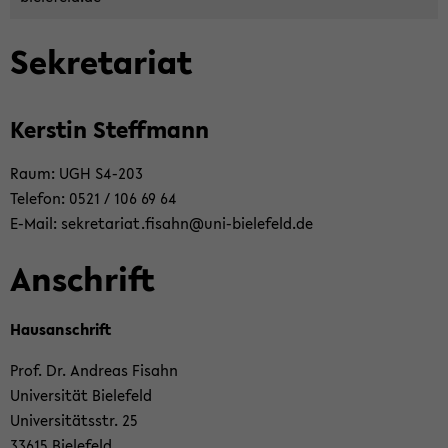
Se­kre­ta­ri­at
Kers­tin Steff­mann
Raum: UGH S4-​203
Te­le­fon: 0521 / 106 69 64
E-​Mail: se­kre­ta­ri­at.fisahn@uni-​bielefeld.de
An­schrift
Haus­an­schrift
Prof. Dr. An­dre­as Fisahn
Uni­ver­si­tät Bie­le­feld
Uni­ver­si­täts­str. 25
33615 Bie­le­feld