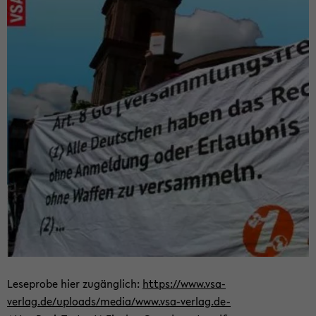
Le­se­pro­be hier zu­gäng­lich:
https://www.vsa-​
verlag.de/uploads/media/www.vsa-​verlag.de-​