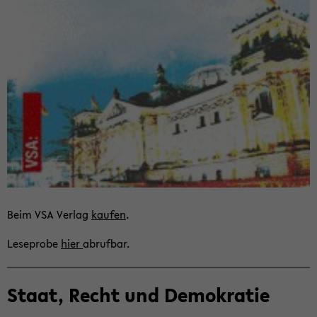
Beim VSA Ver­lag
kau­fen
.
Le­se­pro­be
hier
ab­ruf­bar.
Staat, Recht und De­mo­kra­tie