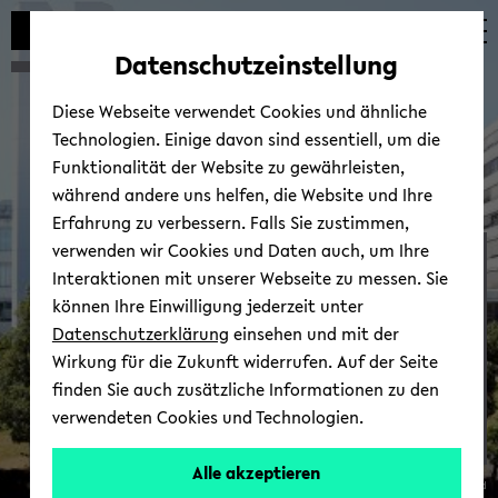
Automatische
zum
zum
zum
Inhaltswechsel
Hauptinhalt
Hauptmenü
Fußbereich
Datenschutzeinstellung
vermeiden
wechseln
wechseln
wechseln
Diese Webseite verwendet Cookies und ähnliche
Technologien. Einige davon sind essentiell, um die
Funktionalität der Website zu gewährleisten,
während andere uns helfen, die Website und Ihre
Erfahrung zu verbessern. Falls Sie zustimmen,
verwenden wir Cookies und Daten auch, um Ihre
Pod­cast
Interaktionen mit unserer Webseite zu messen. Sie
können Ihre Einwilligung jederzeit unter
Datenschutzerklärung
einsehen und mit der
Wirkung für die Zukunft widerrufen. Auf der Seite
finden Sie auch zusätzliche Informationen zu den
verwendeten Cookies und Technologien.
Alle akzeptieren
© Uni­ver­si­tät Bie­le­feld