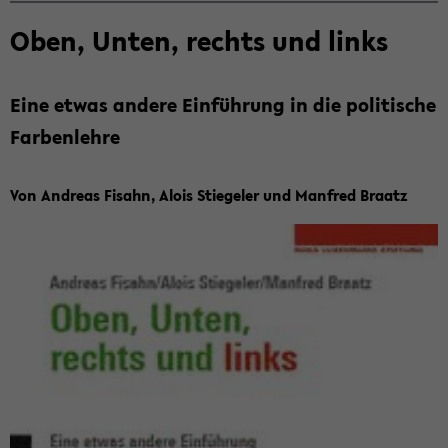
Zum
Oben, Unten, rechts und links
Haupt­
in­
halt
Eine etwas an­de­re Ein­füh­rung in die po­li­ti­sche
der
Far­ben­leh­re
Sek­
ti­
on
Von An­dre­as Fisahn, Alois Stie­ge­ler und Man­fred Braatz
wech­
seln