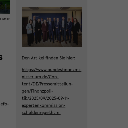
wech­
seln
ting GmbH
s
Den Ar­ti­kel fin­den Sie hier:
https://www.bun­des­fi­nanz­mi­
nis­te­ri­um.de/Con­
tent/DE/Pres­se­mit­tei­lun­
gen/Fi­nanz­po­li­
tik/2025/09/2025-​09-11-
e­fo­
expertenkommission-
schuldenregel.html