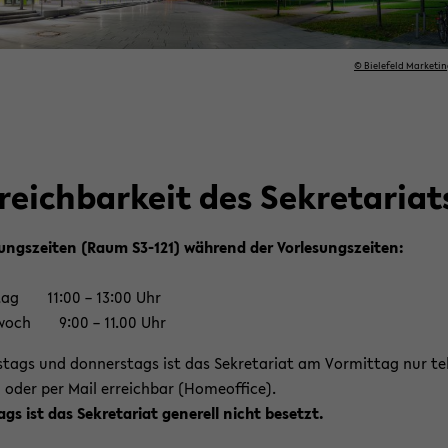
© Bie­le­feld Mar­ke­
­reich­bar­keit des Se­kre­ta­ri­at
ungs­zei­ten (Raum S3-​121) wäh­rend der Vor­le­sungs­zei­ten:
tag 11:00 – 13:00 Uhr
­woch 9:00 – 11.00 Uhr
­tags und don­ners­tags ist das Se­kre­ta­ri­at am Vor­mit­tag nur te­l
 oder per Mail er­reich­bar (Ho­me­of­fice).
ags ist das Se­kre­ta­ri­at ge­ne­rell nicht be­setzt.