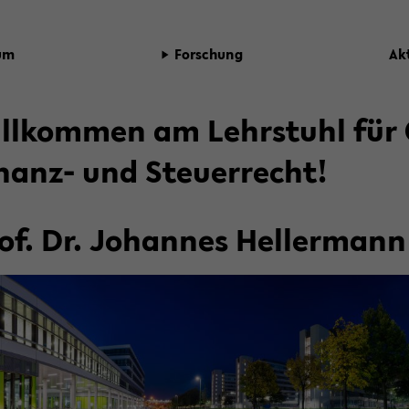
­um
For­schung
Ak­
ll­kom­men am Lehr­stuhl für Ö
nanz-​ und Steu­er­recht!
of. Dr. Jo­han­nes Hel­ler­mann