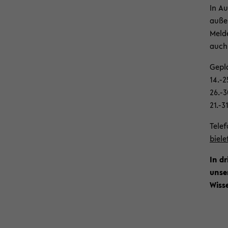
In Au
au­ße
Mel­d
auch 
Ge­pl
14.-2
26.-3
21.-3
Te­le
biele
In dr
un­se
Wis­s