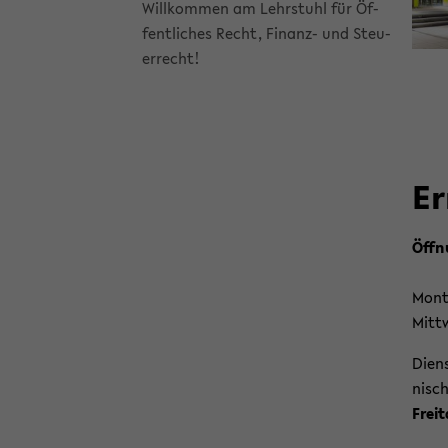
Will­kom­men am Lehr­stuhl für Öf­
fent­li­ches Recht, Finanz-​ und Steu­
er­recht!
Er
Öff­n
Mon­
Mitt
Diens
nisch
Frei­t