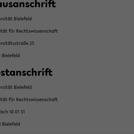
us­an­schrift
r­si­tät Bie­le­feld
l­tät für Rechts­wis­sen­schaft
r­si­täts­stra­ße 25
Bie­le­feld
st­an­schrift
r­si­tät Bie­le­feld
l­tät für Rechts­wis­sen­schaft
fach 10 01 31
 Bie­le­feld