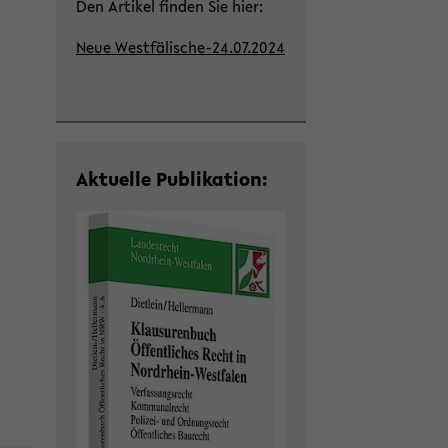
Den Ar­ti­kel fin­den Sie hier:
Neue Westfälische-​24.07.2024
Ak­tu­el­le Pu­bli­ka­ti­on: