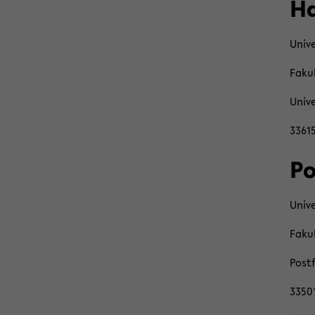
Ha
Uni­ve
Fa­ku
Uni­ve
33615 
Po
Uni­ve
Fa­ku
Post­
33501