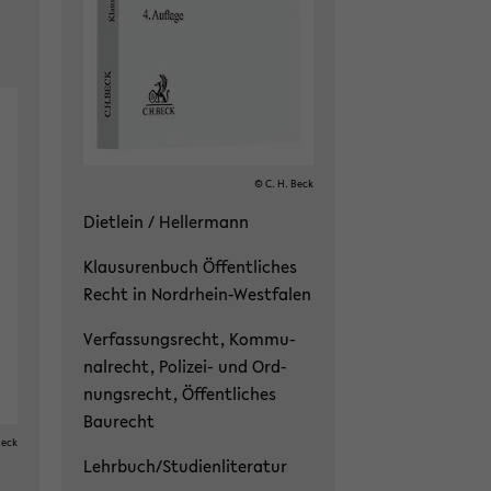
© C. H. Beck
Diet­lein / Hel­ler­mann
Klau­su­ren­buch Öf­fent­li­ches
Recht in Nordrhein-​Westfalen
Ver­fas­sungs­recht, Kom­mu­
nal­recht, Polizei-​ und Ord­
nungs­recht, Öf­fent­li­ches
Bau­recht
Beck
Lehr­buch/Stu­di­en­li­te­ra­tur