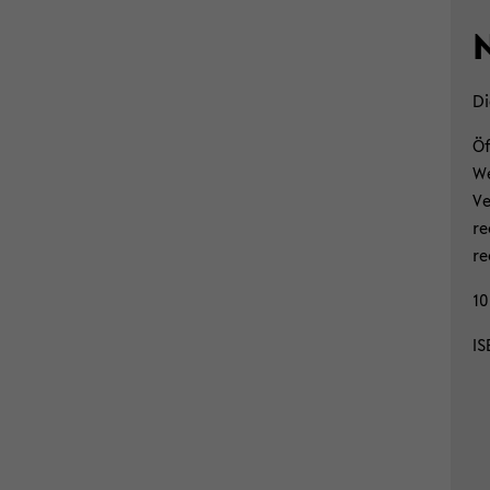
N
Di
Öf
We
Ve
re
re
10
IS