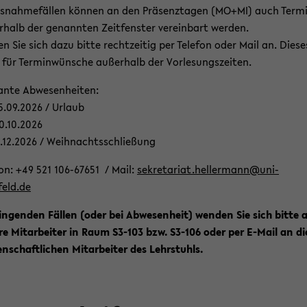
s­nah­me­fäl­len kön­nen an den Prä­senz­ta­gen (MO+MI) auch Ter­mi
r­halb der ge­nann­ten Zeit­fens­ter ver­ein­bart wer­den.
en Sie sich dazu bitte recht­zei­tig per Te­le­fon oder Mail an. Die­se
für Ter­min­wün­sche au­ßer­halb der Vor­le­sungs­zei­ten.
an­te Ab­we­sen­hei­ten:
5.09.2026 / Ur­laub
0.10.2026
1.12.2026 / Weih­nachts­schlie­ßung
­fon: +49 521 106-​67651 / Mail:
se­kre­ta­ri­at.hel­ler­mann@uni-​
feld.de
in­gen­den Fäl­len (oder bei Ab­we­sen­heit) wen­den Sie sich bitte 
­re Mit­ar­bei­ter in Raum S3-​103 bzw. S3-​106 oder per E-​Mail an di
en­schaft­li­chen Mit­ar­bei­ter des Lehr­stuhls.