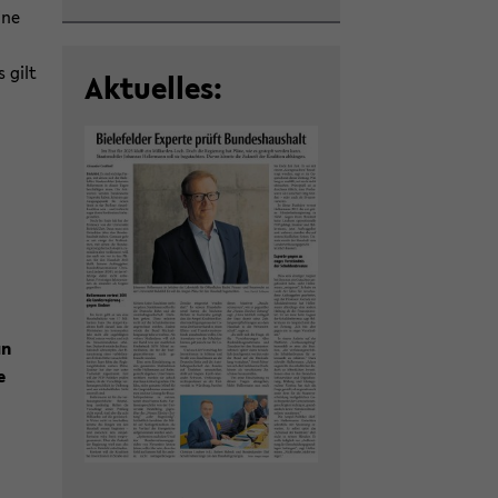
­ne
s gilt
Ak­tu­el­les:
an
e