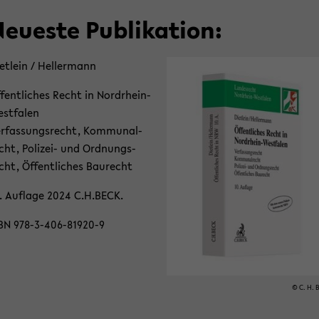
eu­es­te Pu­bli­ka­ti­on:
et­lein / Hel­ler­mann
­fent­li­ches Recht in Nordrhein-​
stfalen
r­fas­sungs­recht, Kom­mu­nal­
cht, Polizei-​ und Ord­nungs­
cht, Öf­fent­li­ches Bau­recht
. Auf­la­ge 2024 C.H.BECK.
BN 978-​3-406-81920-9
© C. H. 