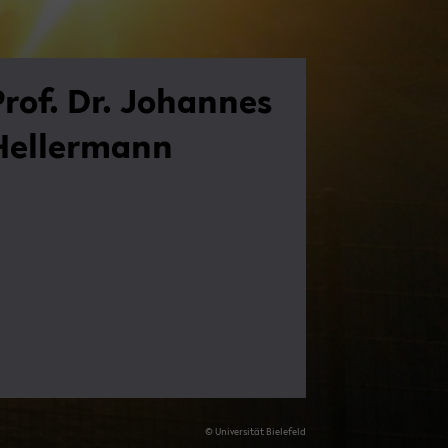
Prof. Dr. Jo­han­nes
Hel­ler­mann
© Uni­ver­si­tät Bie­le­feld