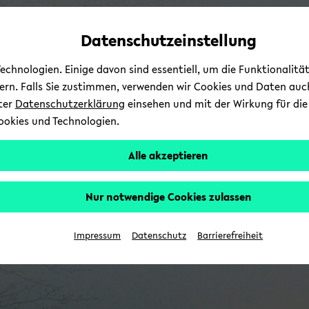
Automatische
skip
skip
skip
Inhaltswechsel
to
to
to
Datenschutzeinstellung
vermeiden
main
main
footer
content
menu
chnologien. Einige davon sind essentiell, um die Funktionalit
sern. Falls Sie zustimmen, verwenden wir Cookies und Daten auc
nter
Datenschutzerklärung
einsehen und mit der Wirkung für die 
ookies und Technologien.
Alle akzeptieren
Nur notwendige Cookies zulassen
Impressum
Datenschutz
Barrierefreiheit