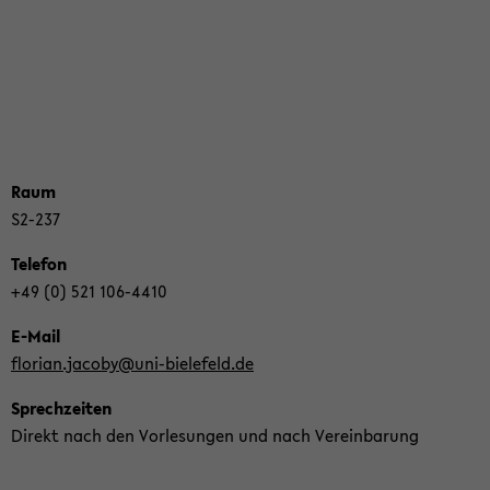
Raum
S2-​237
Te­le­fon
+49 (0) 521 106-​4410
E-​Mail
flo­ri­an.ja­co­by@uni-​bielefeld.de
Sprech­zei­ten
Di­rekt nach den Vor­le­sun­gen und nach Ver­ein­ba­rung