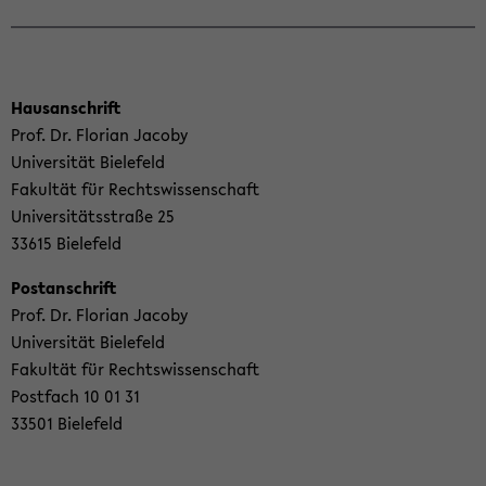
Haus­an­schrift
Prof. Dr. Flo­ri­an Ja­co­by
Uni­ver­si­tät Bie­le­feld
Fa­kul­tät für Rechts­wis­sen­schaft
Uni­ver­si­täts­stra­ße 25
33615 Bie­le­feld
Post­an­schrift
Prof. Dr. Flo­ri­an Ja­co­by
Uni­ver­si­tät Bie­le­feld
Fa­kul­tät für Rechts­wis­sen­schaft
Post­fach 10 01 31
33501 Bie­le­feld