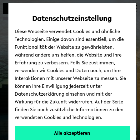
Automatische
zum
zum
zum
Inhaltswechsel
Hauptinhalt
Hauptmenü
Fußbereich
Datenschutzeinstellung
vermeiden
wechseln
wechseln
wechseln
Diese Webseite verwendet Cookies und ähnliche
Technologien. Einige davon sind essentiell, um die
Funktionalität der Website zu gewährleisten,
während andere uns helfen, die Website und Ihre
Erfahrung zu verbessern. Falls Sie zustimmen,
verwenden wir Cookies und Daten auch, um Ihre
Lehr­stuhl Prof. Dr. Flo­ri­an
Interaktionen mit unserer Webseite zu messen. Sie
Ja­co­by
können Ihre Einwilligung jederzeit unter
Datenschutzerklärung
einsehen und mit der
Wirkung für die Zukunft widerrufen. Auf der Seite
finden Sie auch zusätzliche Informationen zu den
verwendeten Cookies und Technologien.
Alle akzeptieren
© Uni­ver­si­tät Bie­le­feld