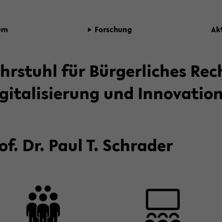
­um
For­schung
Ak­
hr­stuhl für Bür­ger­li­ches R
­gi­ta­li­sie­rung und In­no­va­ti­o
of. Dr. Paul T. Schra­der