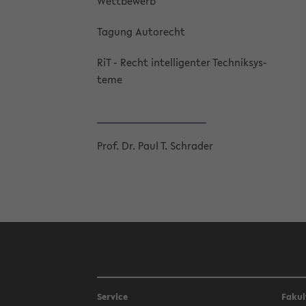
Wett­be­werb
Ta­gung Au­torecht
RiT - Recht in­tel­li­gen­ter Tech­nik­sys­
te­me
Prof. Dr. Paul T. Schra­der
Service
Fakul