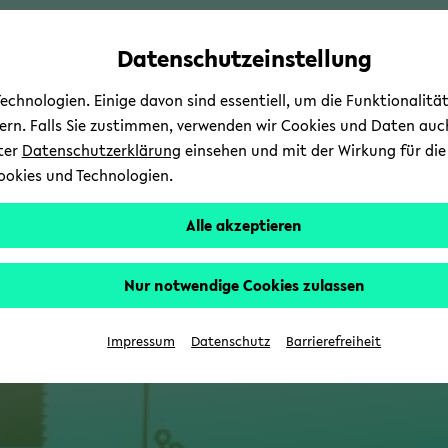
Automatische
zum
zum
zum
Inhaltswechsel
Hauptinhalt
Hauptmenü
Fußbereich
Datenschutzeinstellung
vermeiden
wechseln
wechseln
wechseln
chnologien. Einige davon sind essentiell, um die Funktionalit
sern. Falls Sie zustimmen, verwenden wir Cookies und Daten auc
nter
Datenschutzerklärung
einsehen und mit der Wirkung für die 
ookies und Technologien.
Alle akzeptieren
Nur notwendige Cookies zulassen
Impressum
Datenschutz
Barrierefreiheit