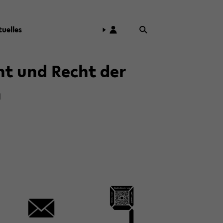
tu­el­les
echt und Recht der
n