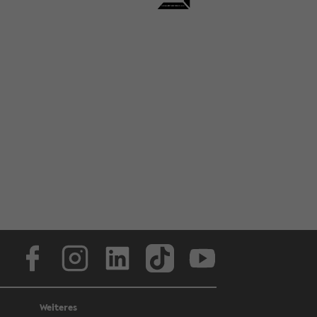
Face­book
In­sta­gram
Lin­ke­dIn
Tik­Tok
You­tube
Weiteres