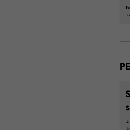
Te
+4
PE
S
Un
Un