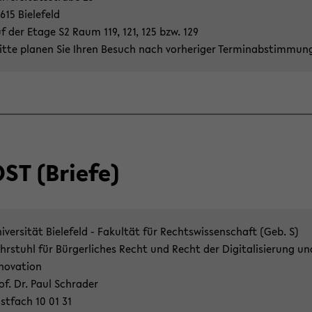
615 Bie­le­feld
f der Etage S2 Raum 119, 121, 125 bzw. 129
itte pla­nen Sie Ihren Be­such nach vor­he­ri­ger Ter­min­ab­stim­mun
ST (Brie­fe)
i­ver­si­tät Bie­le­feld - Fa­kul­tät für Rechts­wis­sen­schaft (Geb. S)
hr­stuhl für Bür­ger­li­ches Recht und Recht der Di­gi­ta­li­sie­rung un
­no­va­ti­on
of. Dr. Paul Schra­der
st­fach 10 01 31