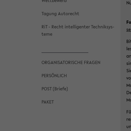
Wett­be­werb
Nu
Ta­gung Au­torecht
Fu
RiT - Recht in­tel­li­gen­ter Tech­nik­sys­
se
te­me
Bi
le
an
OR­GA­NI­SA­TO­RI­SCHE FRA­GEN
si
Si
PER­SÖN­LICH
vo
Ma
POST (Brie­fe)
De
Ma
PAKET
Fü
re
un