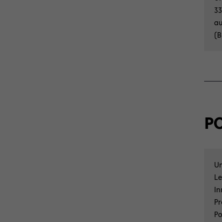
33
au
(B
PO
Un
Le
In
Pr
Po