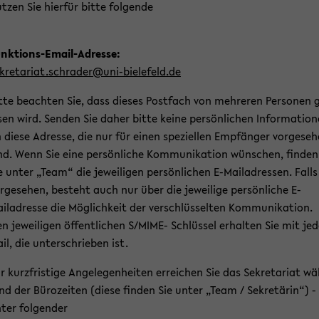
t­zen Sie hier­für bitte fol­gen­de
nktions-​Email-Adresse:
­kre­ta­ri­at.schra­der@uni-​bielefeld.de
tte be­ach­ten Sie, dass die­ses Post­fach von meh­re­ren Per­so­nen 
­sen wird. Sen­den Sie daher bitte keine per­sön­li­chen In­for­ma­tio­
 diese Adres­se, die nur für einen spe­zi­el­len Emp­fän­ger vor­ge­se­
nd. Wenn Sie eine per­sön­li­che Kom­mu­ni­ka­ti­on wün­schen, fin­den
e unter „Team“ die je­wei­li­gen per­sön­li­chen E-​Mailadressen. Falls
r­ge­se­hen, be­steht auch nur über die je­wei­li­ge per­sön­li­che E-​
iladresse die Mög­lich­keit der ver­schlüs­sel­ten Kom­mu­ni­ka­ti­on.
n je­wei­li­gen öf­fent­li­chen S/MIME- Schlüs­sel er­hal­ten Sie mit je
il, die un­ter­schrie­ben ist.
r kurz­fris­ti­ge An­ge­le­gen­hei­ten er­rei­chen Sie das Se­kre­ta­ri­at w
nd der Bü­ro­zei­ten (diese fin­den Sie unter „Team / Se­kre­tä­rin“) -
ter fol­gen­der