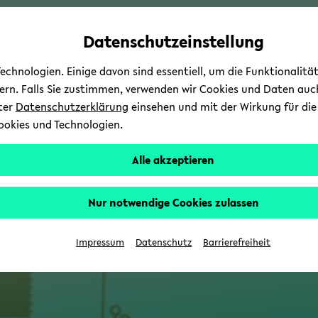
Automatische
skip
skip
skip
Inhaltswechsel
to
to
to
Datenschutzeinstellung
vermeiden
main
main
footer
content
menu
chnologien. Einige davon sind essentiell, um die Funktionalit
sern. Falls Sie zustimmen, verwenden wir Cookies und Daten auc
nter
Datenschutzerklärung
einsehen und mit der Wirkung für die 
ookies und Technologien.
Alle akzeptieren
Nur notwendige Cookies zulassen
Impressum
Datenschutz
Barrierefreiheit