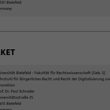
501 Bie­le­feld
r­ma­ny
AKET
i­ver­si­tät Bie­le­feld - Fa­kul­tät für Rechts­wis­sen­schaft (Geb. S)
hr­stuhl für Bür­ger­li­ches Recht und Recht der Di­gi­ta­li­sie­rung un
­no­va­ti­on
of. Dr. Paul Schra­der
i­ver­si­täts­stra­ße 25
615 Bie­le­feld
r­ma­ny