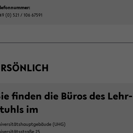
­le­fon­num­mer:
9 (0) 521 / 106 67591
R­SÖN­LICH
ie fin­den die Büros des Lehr­
stuhls im
i­ver­si­täts­haupt­ge­bäu­de (UHG)
i­ver­si­täts­stra­ße 25