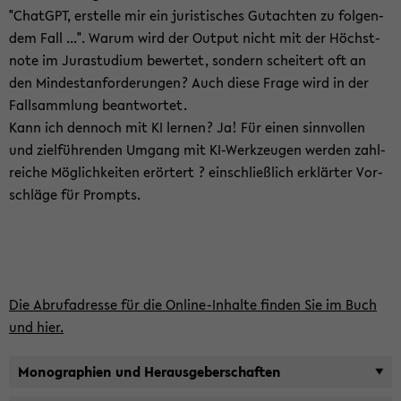
"ChatG­PT, er­stel­le mir ein ju­ris­ti­sches Gut­ach­ten zu fol­gen­
dem Fall ...". Warum wird der Out­put nicht mit der Höchst­
no­te im Ju­ra­stu­di­um be­wer­tet, son­dern schei­tert oft an
den Min­dest­an­for­de­run­gen? Auch diese Frage wird in der
Fall­samm­lung be­ant­wor­tet.
Kann ich den­noch mit KI ler­nen? Ja! Für einen sinn­vol­len
und ziel­füh­ren­den Um­gang mit KI-​Werkzeugen wer­den zahl­
rei­che Mög­lich­kei­ten er­ör­tert ? ein­schließ­lich er­klär­ter Vor­
schlä­ge für Prompts.
Die Ab­ruf­adres­se für die Online-​Inhalte fin­den Sie im Buch
und hier.
Mo­no­gra­phien und Her­aus­ge­ber­schaf­ten