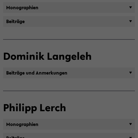
Mo­no­gra­phien
Bei­trä­ge
Do­mi­nik Lan­ge­leh
Bei­trä­ge und An­mer­kun­gen
Phil­ipp Lerch
Mo­no­gra­phien
Bei­trä­ge