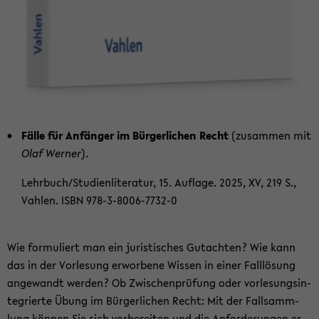
Fälle für An­fän­ger im Bür­ger­li­chen Recht
(zu­sam­men mit
Olaf Wer­ner
).
Lehr­buch/Stu­di­en­li­te­ra­tur, 15. Auf­la­ge. 2025, XV, 219 S.,
Vah­len. ISBN 978-​3-8006-7732-0
Wie for­mu­liert man ein ju­ris­ti­sches Gut­ach­ten? Wie kann
das in der Vor­le­sung er­wor­be­ne Wis­sen in einer Fall­lö­sung
an­ge­wandt wer­den? Ob Zwi­schen­prü­fung oder vor­le­sungs­in­
te­grier­te Übung im Bür­ger­li­chen Recht: Mit der Fall­samm­
lung kön­nen Sie sich vor­be­rei­ten und die An­for­de­run­gen er­