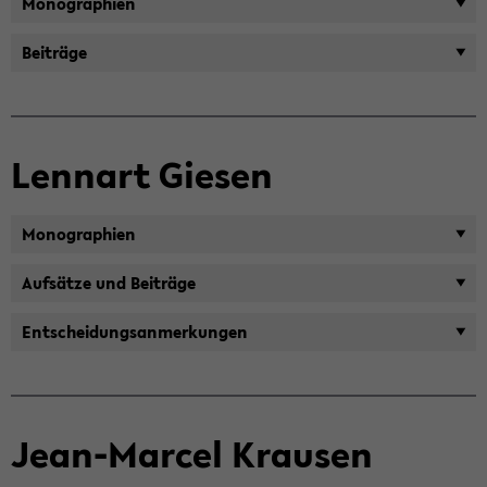
Mo­no­gra­phien
Bei­trä­ge
Lenn­art Gie­sen
Mo­no­gra­phien
Auf­sät­ze und Bei­trä­ge
Ent­schei­dungs­an­mer­kun­gen
Jean-​Marcel Krau­sen