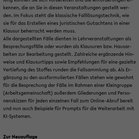
ken­nen, die an Sie in die­sen Ver­an­stal­tun­gen ge­stellt wer­
den. Im Fokus steht die klas­si­sche Fall­lö­sungs­tech­nik, wie
sie für das Er­stel­len eines ju­ris­ti­schen Gut­ach­tens in einer
Klau­sur be­herrscht wer­den muss.
Alle dar­ge­stell­ten Fälle dien­ten in Lehr­ver­an­stal­tun­gen als
Be­spre­chungs­fäl­le oder wur­den als Klau­su­ren bzw. Haus­ar­
bei­ten zur Be­ar­bei­tung ge­stellt. Zahl­rei­che er­gän­zen­de Hin­
wei­se und Klau­s­ur­tipps sowie Emp­feh­lun­gen für eine ge­ziel­te
Ver­tie­fung des Stof­fes run­den die Fall­samm­lung ab. Als Er­
gän­zung zu den aus­for­mu­lier­ten Fäl­len ste­hen wie ge­wohnt
für die Be­spre­chung der Fälle im Rah­men einer Klein­grup­pe
(Ar­beits­ge­mein­schaft) au­ßer­dem Glie­de­run­gen und Per­so­
nen­skiz­zen für jeden ein­zel­nen Fall zum Online-​Abruf be­reit
und nun auch Bei­spie­le für Prompts für die Wei­ter­ar­beit mit
KI-​Systemen.
Zur Neu­auf­la­ge