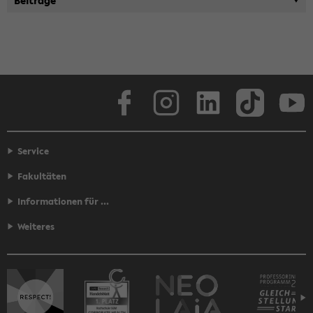
Face­book
In­sta­gram
Lin­ke­dIn
Tik­Tok
You
Service
Fakultäten
Informationen für ...
Weiteres