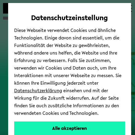
Automatische
zum
zum
zum
Inhaltswechsel
Hauptinhalt
Hauptmenü
Fußbereich
Datenschutzeinstellung
vermeiden
wechseln
wechseln
wechseln
Diese Webseite verwendet Cookies und ähnliche
Technologien. Einige davon sind essentiell, um die
Funktionalität der Website zu gewährleisten,
während andere uns helfen, die Website und Ihre
Erfahrung zu verbessern. Falls Sie zustimmen,
verwenden wir Cookies und Daten auch, um Ihre
Interaktionen mit unserer Webseite zu messen. Sie
können Ihre Einwilligung jederzeit unter
Datenschutzerklärung
einsehen und mit der
Wirkung für die Zukunft widerrufen. Auf der Seite
finden Sie auch zusätzliche Informationen zu den
verwendeten Cookies und Technologien.
Alle akzeptieren
© Paul Schra­der