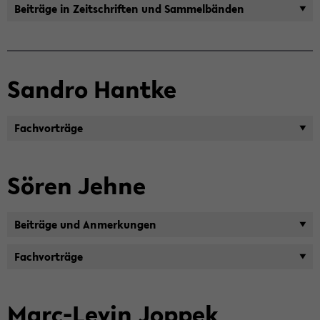
Bei­trä­ge in Zeit­schrif­ten und Sam­mel­bän­den
San­dro Hant­ke
Fach­vor­trä­ge
Sören Jehne
Bei­trä­ge und An­mer­kun­gen
Fach­vor­trä­ge
Marc-​Levin Jop­pek