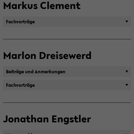
Mar­kus Cle­ment
Fach­vor­trä­ge
Mar­lon Drei­se­werd
Bei­trä­ge und An­mer­kun­gen
Fach­vor­trä­ge
Jo­na­than Engst­ler