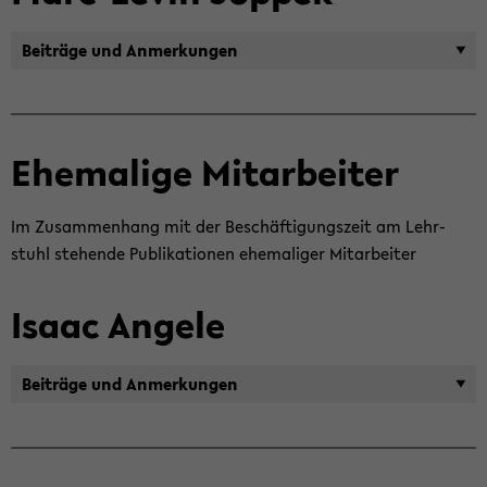
Bei­trä­ge und An­mer­kun­gen
Ehe­ma­li­ge Mit­ar­bei­ter
Im Zu­sam­men­hang mit der Be­schäf­ti­gungs­zeit am Lehr­
stuhl ste­hen­de Pu­bli­ka­tio­nen ehe­ma­li­ger Mit­ar­bei­ter
Isaac An­ge­le
Bei­trä­ge und An­mer­kun­gen